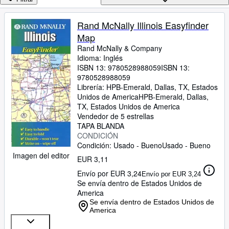
Colecciones
Libros antiguos
Rand McNally Illinois Easyfinder
Map
Arte y coleccionismo
Rand McNally
&
Company
Vendedores
Idioma: Inglés
ISBN 13:
9780528988059
ISBN 13:
Comenzar a vender
9780528988059
Librería:
HPB-Emerald, Dallas, TX, Estados
Ayuda
Unidos de America
HPB-Emerald
,
Dallas,
TX, Estados Unidos de America
CERRAR
Vendedor de 5 estrellas
TAPA BLANDA
CONDICIÓN
Condición: Usado - Bueno
Usado - Bueno
Imagen del editor
EUR 3,11
Envío por EUR 3,24
Envío por EUR 3,24
Se envía dentro de Estados Unidos de
America
Se envía dentro de Estados Unidos de
America