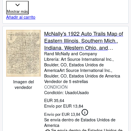
Mostrar más
Añadir al carrito
McNally's 1922 Auto Trails Map of
Eastern Illinois, Southern Mich.,
Indiana, Western Ohio, and
Northern Kentucky
Rand McNally and Company
Librería:
Art Source International Inc.,
Boulder, CO, Estados Unidos de
America
Art Source International Inc.
,
Boulder, CO, Estados Unidos de America
Vendedor de 5 estrellas
Imagen del
CONDICIÓN
vendedor
Condición: Usado
Usado
EUR 35,64
Envío por EUR 13,84
Envío por EUR 13,84
Se envía dentro de Estados Unidos de
America
Se envía dentro de Estados Unidos de