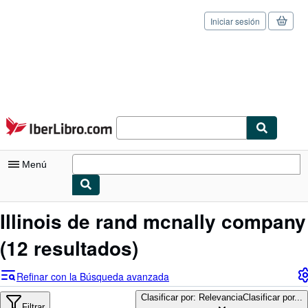
Iniciar sesión
Pasar al contenido principal
IberLibro.com
Menú
Mi cuenta
Illinois de rand mcnally company
Consultar mis pedidos
(12 resultados)
Cerrar sesión
Refinar con la Búsqueda avanzada
Búsqueda avanzada
Clasificar por: Relevancia
Clasificar por...
Filtrar