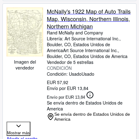
McNally's 1922 Map of Auto Trails
Map, Wisconsin, Northern Illinois,
Northern Michigan
Rand McNally and Company
Librería:
Art Source International Inc.,
Boulder, CO, Estados Unidos de
America
Art Source International Inc.
,
Boulder, CO, Estados Unidos de America
Imagen del
Vendedor de 5 estrellas
vendedor
CONDICIÓN
Condición: Usado
Usado
EUR 57,92
Envío por EUR 13,84
Envío por EUR 13,84
Se envía dentro de Estados Unidos de
America
Se envía dentro de Estados Unidos de
America
Mostrar más
Añadir al carrito