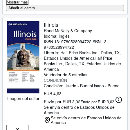
Mostrar más
Añadir al carrito
Illinois
Rand McNally
&
Company
Idioma: Inglés
ISBN 13:
9780528994722
ISBN 13:
9780528994722
Librería:
Half Price Books Inc., Dallas, TX,
Estados Unidos de America
Half Price
Books Inc.
,
Dallas, TX, Estados Unidos de
America
Vendedor de 5 estrellas
CONDICIÓN
Condición: Usado - Bueno
Usado - Bueno
EUR 4,63
Imagen del editor
Envío por EUR 3,02
Envío por EUR 3,02
Se envía dentro de Estados Unidos de
America
Se envía dentro de Estados Unidos de
America