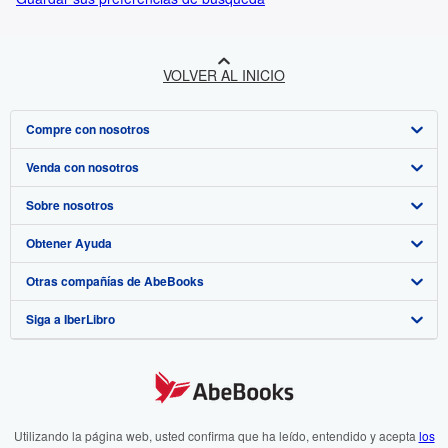
VOLVER AL INICIO
Compre con nosotros
Venda con nosotros
Búsqueda avanzada
Sobre nosotros
Colecciones
Comenzar a vender
Obtener Ayuda
Mi cuenta
Únase a nuestro programa de afiliados
Sobre IberLibro
Otras compañías de AbeBooks
Mis pedidos
Recomiende un vendedor
Medios
Preguntas frecuentes y guías
Siga a IberLibro
Ver carrito
Empleo
Atención al Cliente
AbeBooks.com
Política de Privacidad
AbeBooks.co.uk
Preferencias de cookies
AbeBooks.de
Aviso de cookies
AbeBooks.fr
Utilizando la página web, usted confirma que ha leído, entendido y acepta
los