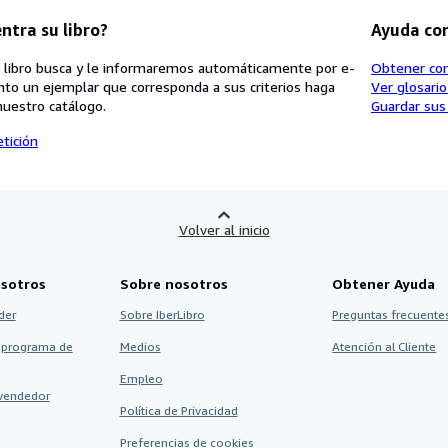
ntra su libro?
Ayuda co
 libro busca y le informaremos automáticamente por e-
Obtener co
nto un ejemplar que corresponda a sus criterios haga
Ver glosari
nuestro catálogo.
Guardar sus
tición
Volver al inicio
sotros
Sobre nosotros
Obtener Ayuda
der
Sobre IberLibro
Preguntas frecuentes
 programa de
Medios
Atención al Cliente
Empleo
vendedor
Política de Privacidad
Preferencias de cookies