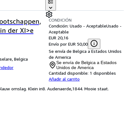
CONDICIÓN
nootschappen,
Condición: Usado - Aceptable
Usado -
in der XI>e
Aceptable
EUR 20,16
Envío por EUR 50,00
Se envía de Belgica a Estados Unidos
de America
selare, Belgica
Se envía de Belgica a Estados
endedor
Unidos de America
Cantidad disponible:
1 disponibles
Añadir al carrito
 blauw omslag. Klein in8. Audenaerde,1844. Mooie staat.