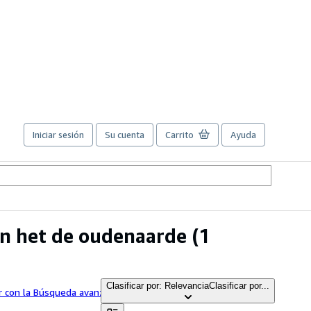
Iniciar sesión
Su cuenta
Carrito
Ayuda
en het de oudenaarde
(1
Clasificar por: Relevancia
Clasificar por...
r con la Búsqueda avanzada