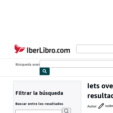
Pasar al contenido principal
IberLibro.com
Búsqueda avanzada
Colecciones
Libros antiguos
Arte y colecc
Iets ov
Filtrar la búsqueda
resulta
Buscar entre los resultados
Autor
:
oude