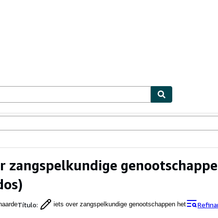
ionismo
Vendedores
Comenzar a vender
er zangspelkundige genootschapp
dos)
Título
:
Refina
naarde
iets over zangspelkundige genootschappen het