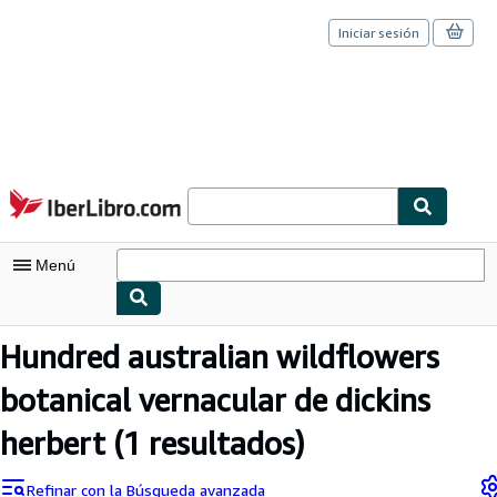
Iniciar sesión
Pasar al contenido principal
IberLibro.com
Menú
Mi cuenta
Hundred australian wildflowers
Consultar mis pedidos
botanical vernacular de dickins
Cerrar sesión
herbert
(1 resultados)
Búsqueda avanzada
Refinar con la Búsqueda avanzada