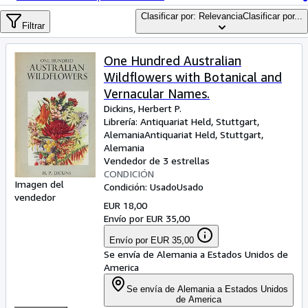
Colecciones
Clasificar por: Relevancia
Clasificar por...
Libros antiguos
Filtrar
Arte y coleccionismo
One Hundred Australian
Vendedores
Wildflowers with Botanical and
Vernacular Names.
Comenzar a vender
Dickins, Herbert P.
Librería:
Antiquariat Held, Stuttgart,
Ayuda
Alemania
Antiquariat Held
,
Stuttgart,
CERRAR
Alemania
Vendedor de 3 estrellas
CONDICIÓN
Imagen del
Condición: Usado
Usado
vendedor
EUR 18,00
Envío por EUR 35,00
Envío por EUR 35,00
Se envía de Alemania a Estados Unidos de
America
Se envía de Alemania a Estados Unidos
de America