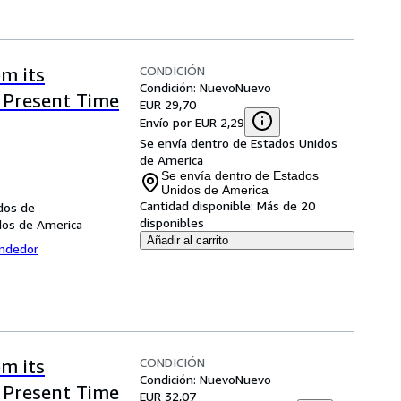
CONDICIÓN
om its
Condición: Nuevo
Nuevo
e Present Time
EUR 29,70
Envío por EUR 2,29
Se envía dentro de Estados Unidos
de America
Se envía dentro de Estados
Unidos de America
Cantidad disponible:
Más de 20
dos de
disponibles
dos de America
Añadir al carrito
endedor
CONDICIÓN
om its
Condición: Nuevo
Nuevo
e Present Time
EUR 32,07