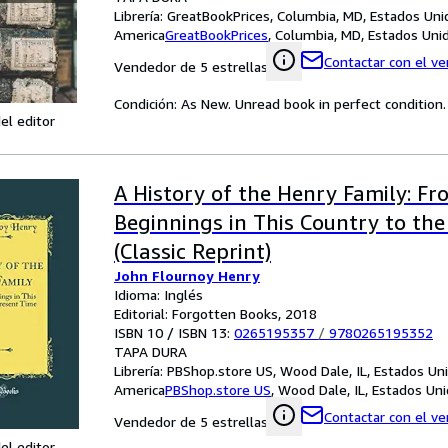
Librería:
GreatBookPrices, Columbia, MD, Estados Uni
America
GreatBookPrices
,
Columbia, MD, Estados Uni
Contactar con el v
Vendedor de 5 estrellas
Condición: As New. Unread book in perfect condition.
el editor
A History of the Henry Family: Fr
Beginnings in This Country to th
(Classic Reprint)
John Flournoy Henry
Idioma: Inglés
Editorial: Forgotten Books, 2018
ISBN 10 / ISBN 13:
0265195357
/
9780265195352
TAPA DURA
Librería:
PBShop.store US, Wood Dale, IL, Estados Un
America
PBShop.store US
,
Wood Dale, IL, Estados Un
Contactar con el v
Vendedor de 5 estrellas
el editor