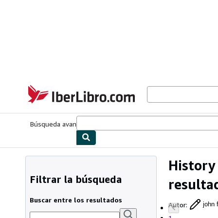
Pasar al contenido principal
IberLibro.com
Búsqueda avanzada
Colecciones
Libros antiguos
Arte y colecc
History
Filtrar la búsqueda
resulta
Buscar entre los resultados
Autor
:
john 
1