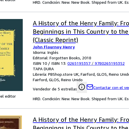
HRD. Condición: New. New Book. Shipped from UK. Est
A History of the Henry Family: Fr
Beginnings in This Country to th
(Classic Reprint)
John Flournoy Henry
Idioma: Inglés
Editorial: Forgotten Books, 2018
ISBN 10 / ISBN 13:
0265195357
/
9780265195352
TAPA DURA
Librería:
PBShop.store UK, Fairford, GLOS, Reino Unid
Fairford, GLOS, Reino Unido
Contactar con el v
Vendedor de 5 estrellas
el editor
HRD. Condición: New. New Book. Shipped from UK. Est
A History of the Henry Family: Fr
Beginnings in This Country to th