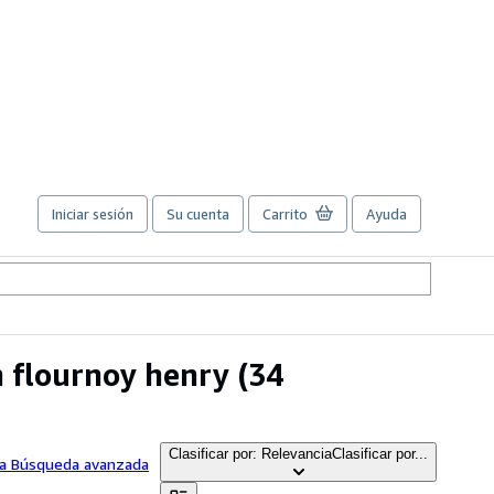
Iniciar sesión
Su cuenta
Carrito
Ayuda
n flournoy henry
(34
Clasificar por: Relevancia
Clasificar por...
 la Búsqueda avanzada