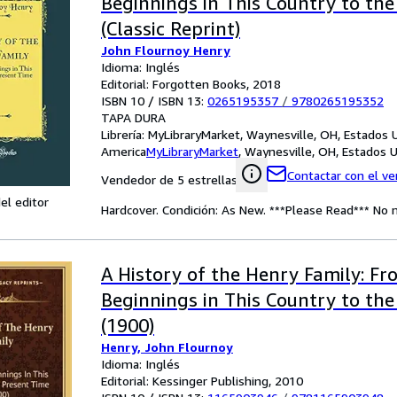
Beginnings in This Country to th
(Classic Reprint)
John Flournoy Henry
Idioma: Inglés
Editorial: Forgotten Books, 2018
ISBN 10 / ISBN 13:
0265195357
/
9780265195352
TAPA DURA
Librería:
MyLibraryMarket, Waynesville, OH, Estados 
America
MyLibraryMarket
,
Waynesville, OH, Estados 
Contactar con el v
Vendedor de 5 estrellas
el editor
Hardcover. Condición: As New. ***Please Read*** No m
A History of the Henry Family: Fr
Beginnings in This Country to th
(1900)
Henry, John Flournoy
Idioma: Inglés
Editorial: Kessinger Publishing, 2010