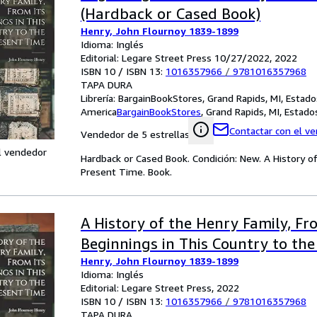
(Hardback or Cased Book)
Henry, John Flournoy 1839-1899
Idioma: Inglés
Editorial: Legare Street Press 10/27/2022, 2022
ISBN 10 / ISBN 13:
1016357966
/
9781016357968
TAPA DURA
Librería:
BargainBookStores, Grand Rapids, MI, Estad
America
BargainBookStores
,
Grand Rapids, MI, Estad
Contactar con el v
Vendedor de 5 estrellas
l vendedor
Hardback or Cased Book. Condición: New. A History of
Present Time. Book.
A History of the Henry Family, Fr
Beginnings in This Country to th
Henry, John Flournoy 1839-1899
Idioma: Inglés
Editorial: Legare Street Press, 2022
ISBN 10 / ISBN 13:
1016357966
/
9781016357968
TAPA DURA