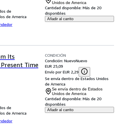
Unidos de America
Cantidad disponible:
Más de 20
dos de
disponibles
dos de America
Añadir al carrito
endedor
CONDICIÓN
om Its
Condición: Nuevo
Nuevo
e Present Time
EUR 25,09
Envío por EUR 2,29
Se envía dentro de Estados Unidos
de America
Se envía dentro de Estados
Unidos de America
Cantidad disponible:
Más de 20
disponibles
dos de
Añadir al carrito
dos de America
endedor