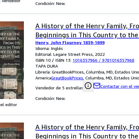
l vendedor
Condición: New.
A History of the Henry Family, Fr
Beginnings in This Country to th
Henry, John Flournoy 1839-1899
Idioma: Inglés
Editorial: Legare Street Press, 2022
ISBN 10 / ISBN 13:
1016357966
/
9781016357968
TAPA DURA
Librería:
GreatBookPrices, Columbia, MD, Estados Uni
America
GreatBookPrices
,
Columbia, MD, Estados Uni
Contactar con el v
Vendedor de 5 estrellas
Condición: New.
el editor
A History of the Henry Family, Fr
Beginnings in This Country to th