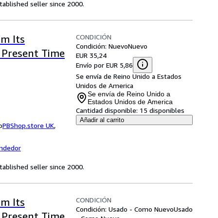
ablished seller since 2000.
CONDICIÓN
om Its
Condición: Nuevo
Nuevo
e Present Time
EUR 35,24
Envío por EUR 5,86
Se envía de Reino Unido a Estados
Unidos de America
Se envía de Reino Unido a
Estados Unidos de America
Cantidad disponible:
15 disponibles
Añadir al carrito
o
PBShop.store UK
,
endedor
ablished seller since 2000.
CONDICIÓN
om Its
Condición: Usado - Como Nuevo
Usado
e Present Time