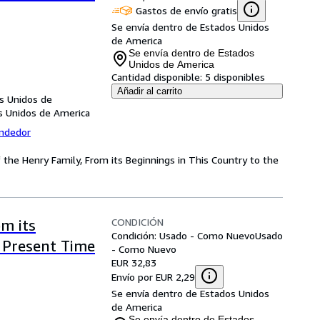
Gastos de envío gratis
Se envía dentro de Estados Unidos
de America
Se envía dentro de Estados
Unidos de America
Cantidad disponible:
5 disponibles
Añadir al carrito
os Unidos de
os Unidos de America
endedor
 the Henry Family, From its Beginnings in This Country to the
CONDICIÓN
om its
Condición: Usado - Como Nuevo
Usado
e Present Time
- Como Nuevo
EUR 32,83
Envío por EUR 2,29
Se envía dentro de Estados Unidos
de America
Se envía dentro de Estados