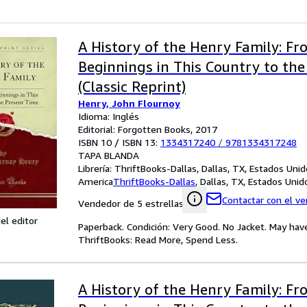
A History of the Henry Family: Fr
Beginnings in This Country to th
(Classic Reprint)
Henry, John Flournoy
Idioma: Inglés
Editorial: Forgotten Books, 2017
ISBN 10 / ISBN 13:
1334317240
/
9781334317248
TAPA BLANDA
Librería:
ThriftBooks-Dallas, Dallas, TX, Estados Uni
America
ThriftBooks-Dallas
,
Dallas, TX, Estados Uni
Contactar con el v
Vendedor de 5 estrellas
el editor
Paperback. Condición: Very Good. No Jacket. May hav
ThriftBooks: Read More, Spend Less.
A History of the Henry Family: Fr