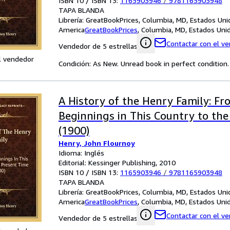
ISBN 10 / ISBN 13:
1165903946
/
9781165903948
TAPA BLANDA
Librería:
GreatBookPrices, Columbia, MD, Estados Uni
America
GreatBookPrices
,
Columbia, MD, Estados Uni
Contactar con el v
Vendedor de 5 estrellas
l vendedor
Condición: As New. Unread book in perfect condition.
A History of the Henry Family: Fr
Beginnings in This Country to th
(1900)
Henry, John Flournoy
Idioma: Inglés
Editorial: Kessinger Publishing, 2010
ISBN 10 / ISBN 13:
1165903946
/
9781165903948
TAPA BLANDA
Librería:
GreatBookPrices, Columbia, MD, Estados Uni
America
GreatBookPrices
,
Columbia, MD, Estados Uni
Contactar con el v
Vendedor de 5 estrellas