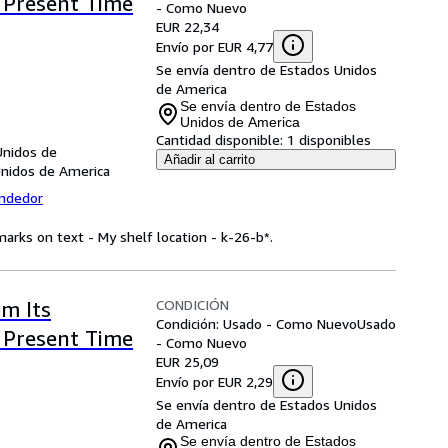
e Present Time
- Como Nuevo
EUR 22,34
Envío por EUR 4,77
Se envía dentro de Estados Unidos
de America
Se envía dentro de Estados
Unidos de America
Cantidad disponible:
1 disponibles
Unidos de
Añadir al carrito
Unidos de America
endedor
arks on text - My shelf location - k-26-b*.
CONDICIÓN
om Its
Condición: Usado - Como Nuevo
Usado
e Present Time
- Como Nuevo
EUR 25,09
Envío por EUR 2,29
Se envía dentro de Estados Unidos
de America
Se envía dentro de Estados