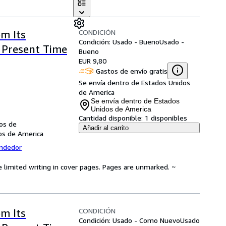
CONDICIÓN
om Its
Condición: Usado - Bueno
Usado -
e Present Time
Bueno
EUR 9,80
Gastos de envío gratis
Se envía dentro de Estados Unidos
de America
Se envía dentro de Estados
Unidos de America
Cantidad disponible:
1 disponibles
dos de
Añadir al carrito
dos de America
endedor
e limited writing in cover pages. Pages are unmarked. ~
CONDICIÓN
om Its
Condición: Usado - Como Nuevo
Usado