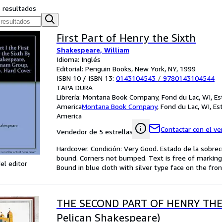
s resultados
First Part of Henry the Sixth
Shakespeare, William
Idioma: Inglés
Editorial: Penguin Books, New York, NY, 1999
ISBN 10 / ISBN 13:
0143104543
/
9780143104544
TAPA DURA
Librería:
Montana Book Company, Fond du Lac, WI, Es
America
Montana Book Company
,
Fond du Lac, WI, E
America
Contactar con el v
Vendedor de 5 estrellas
Hardcover. Condición: Very Good. Estado de la sobrec
bound. Corners not bumped. Text is free of marking
el editor
Bound in blue cloth with silver type face on the fro
THE SECOND PART OF HENRY THE
Pelican Shakespeare)