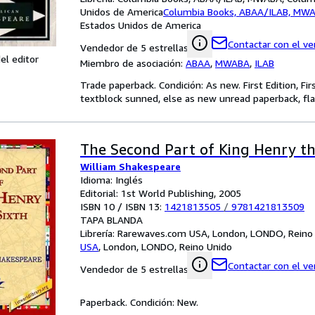
Unidos de America
Columbia Books, ABAA/ILAB, MW
Estados Unidos de America
Contactar con el v
Vendedor de 5 estrellas
el editor
Miembro de asociación:
ABAA
,
MWABA
,
ILAB
Trade paperback. Condición: As new. First Edition, Fir
textblock sunned, else as new unread paperback, fla
The Second Part of King Henry th
William Shakespeare
Idioma: Inglés
Editorial: 1st World Publishing, 2005
ISBN 10 / ISBN 13:
1421813505
/
9781421813509
TAPA BLANDA
Librería:
Rarewaves.com USA, London, LONDO, Reino
USA
,
London, LONDO, Reino Unido
Contactar con el v
Vendedor de 5 estrellas
Paperback. Condición: New.