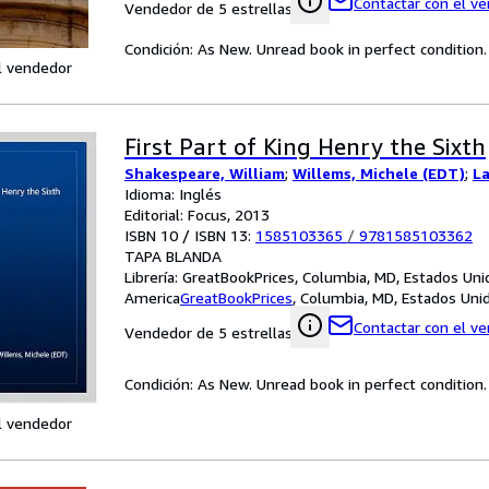
Contactar con el v
Vendedor de 5 estrellas
Condición: As New. Unread book in perfect condition.
l vendedor
First Part of King Henry the Sixth
Shakespeare, William
;
Willems, Michele (EDT)
;
La
Idioma: Inglés
Editorial: Focus, 2013
ISBN 10 / ISBN 13:
1585103365
/
9781585103362
TAPA BLANDA
Librería:
GreatBookPrices, Columbia, MD, Estados Uni
America
GreatBookPrices
,
Columbia, MD, Estados Uni
Contactar con el v
Vendedor de 5 estrellas
Condición: As New. Unread book in perfect condition.
l vendedor