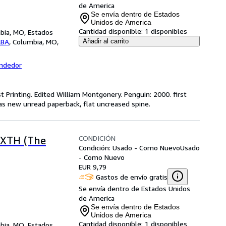
de America
Se envía dentro de Estados
Unidos de America
Cantidad disponible:
1 disponibles
ia, MO, Estados
ABA
,
Columbia, MO,
Añadir al carrito
endedor
st Printing. Edited William Montgonery. Penguin: 2000. first
 as new unread paperback, flat uncreased spine.
CONDICIÓN
IXTH (The
Condición: Usado - Como Nuevo
Usado
- Como Nuevo
EUR 9,79
Gastos de envío gratis
Se envía dentro de Estados Unidos
de America
Se envía dentro de Estados
Unidos de America
Cantidad disponible:
1 disponibles
ia, MO, Estados