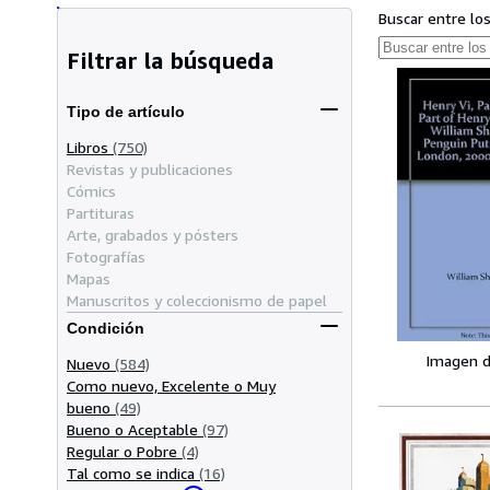
Buscar entre lo
Filtrar la búsqueda
Tipo de artículo
Libros
(750)
Revistas y publicaciones
Cómics
Partituras
Arte, grabados y pósters
Fotografías
Mapas
Manuscritos y coleccionismo de papel
Condición
Imagen d
Nuevo
(584)
Como nuevo, Excelente o Muy
bueno
(49)
Bueno o Aceptable
(97)
Regular o Pobre
(4)
Tal como se indica
(16)