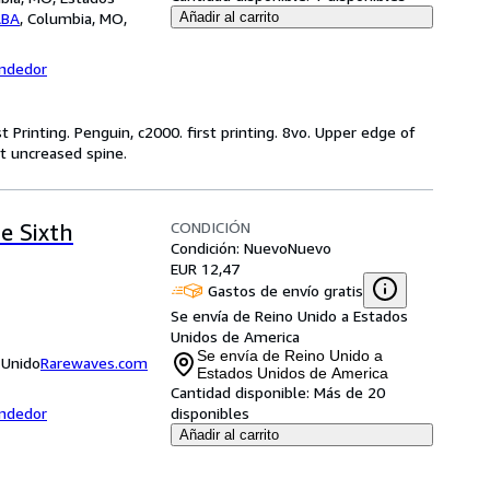
ABA
,
Columbia, MO,
Añadir al carrito
endedor
st Printing. Penguin, c2000. first printing. 8vo. Upper edge of
t uncreased spine.
CONDICIÓN
e Sixth
Condición: Nuevo
Nuevo
EUR 12,47
Gastos de envío gratis
Se envía de Reino Unido a Estados
Unidos de America
Se envía de Reino Unido a
 Unido
Rarewaves.com
Estados Unidos de America
Cantidad disponible:
Más de 20
endedor
disponibles
Añadir al carrito