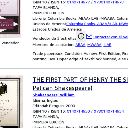
ISBN 10 / ISBN 13:
0140714677
/
9780140714678
TAPA BLANDA
PRIMERA EDICIÓN
Librería:
Columbia Books, ABAA/ILAB, MWABA, Columb
Unidos de America
Columbia Books, ABAA/ILAB, MW
Estados Unidos de America
Contactar con el v
Vendedor de 5 estrellas
l vendedor
Miembro de asociación:
ABAA
,
MWABA
,
ILAB
Trade paperback. Condición: As new. First Edition, Fir
printing. 8vo. Upper edge of textblock sunned, else
THE FIRST PART OF HENRY THE S
Pelican Shakespeare)
Shakespeare, William
Idioma: Inglés
Editorial: Penguin, 2000
ISBN 10 / ISBN 13:
0140714650
/
9780140714654
TAPA BLANDA
PRIMERA EDICIÓN
Librería:
Columbia Books, ABAA/ILAB, MWABA, Columb