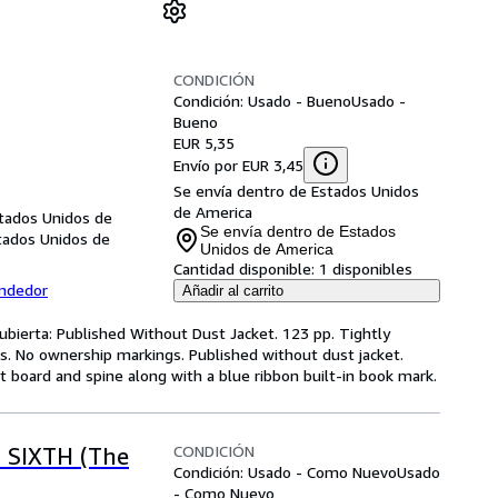
CONDICIÓN
Condición: Usado - Bueno
Usado -
Bueno
EUR 5,35
Envío por EUR 3,45
Se envía dentro de Estados Unidos
de America
tados Unidos de
Se envía dentro de Estados
stados Unidos de
Unidos de America
Cantidad disponible:
1 disponibles
endedor
Añadir al carrito
ubierta: Published Without Dust Jacket. 123 pp. Tightly
s. No ownership markings. Published without dust jacket.
nt board and spine along with a blue ribbon built-in book mark.
CONDICIÓN
 SIXTH (The
Condición: Usado - Como Nuevo
Usado
- Como Nuevo