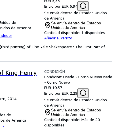
EUR 5,35
Envío por EUR 6,94
Se envía dentro de Estados Unidos
de America
Unidos de
Se envía dentro de Estados
Unidos de America
Unidos de America
Cantidad disponible:
1 disponibles
endedor
Añadir al carrito
(third printing) of The Yale Shakespeare : The First Part of
CONDICIÓN
 of King Henry
Condición: Usado - Como Nuevo
Usado
- Como Nuevo
EUR 10,57
Envío por EUR 2,29
orm, 2014
Se envía dentro de Estados Unidos
de America
Se envía dentro de Estados
dos de
Unidos de America
Cantidad disponible:
Más de 20
dos de America
disponibles