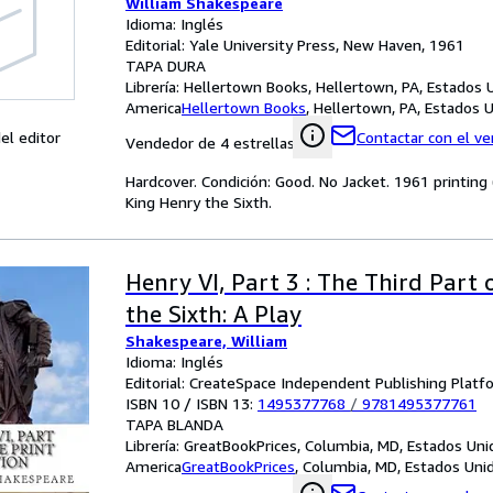
William Shakespeare
Idioma: Inglés
Editorial: Yale University Press, New Haven, 1961
TAPA DURA
Librería:
Hellertown Books, Hellertown, PA, Estados 
America
Hellertown Books
,
Hellertown, PA, Estados 
el editor
Contactar con el v
Vendedor de 4 estrellas
Hardcover. Condición: Good. No Jacket. 1961 printing 
King Henry the Sixth.
Henry VI, Part 3 : The Third Part
the Sixth: A Play
Shakespeare, William
Idioma: Inglés
Editorial: CreateSpace Independent Publishing Platf
ISBN 10 / ISBN 13:
1495377768
/
9781495377761
TAPA BLANDA
Librería:
GreatBookPrices, Columbia, MD, Estados Uni
America
GreatBookPrices
,
Columbia, MD, Estados Uni