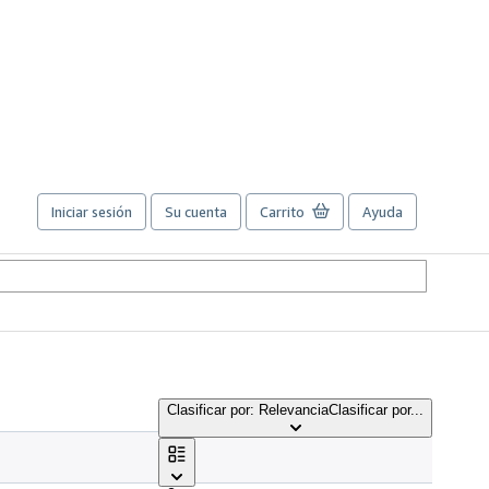
Iniciar sesión
Su cuenta
Carrito
Ayuda
Clasificar por: Relevancia
Clasificar por...