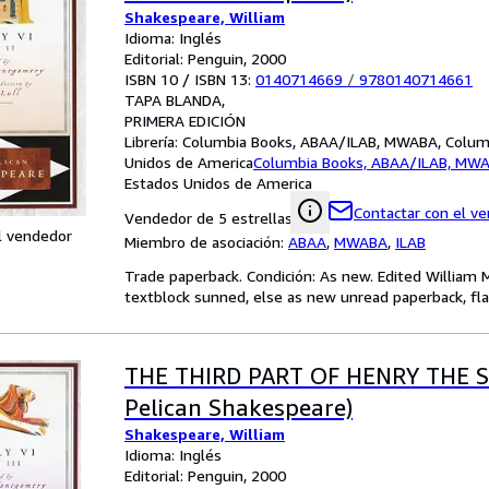
Shakespeare, William
Idioma: Inglés
Editorial: Penguin, 2000
ISBN 10 / ISBN 13:
0140714669
/
9780140714661
TAPA BLANDA
PRIMERA EDICIÓN
Librería:
Columbia Books, ABAA/ILAB, MWABA, Columb
Unidos de America
Columbia Books, ABAA/ILAB, MW
Estados Unidos de America
Contactar con el v
Vendedor de 5 estrellas
l vendedor
Miembro de asociación:
ABAA
,
MWABA
,
ILAB
Trade paperback. Condición: As new. Edited William 
textblock sunned, else as new unread paperback, fla
THE THIRD PART OF HENRY THE S
Pelican Shakespeare)
Shakespeare, William
Idioma: Inglés
Editorial: Penguin, 2000