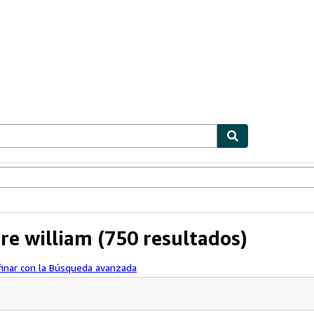
ionismo
Vendedores
Comenzar a vender
re william
(750 resultados)
finar con la Búsqueda avanzada