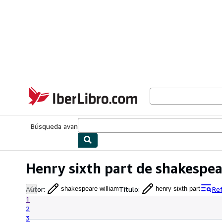
Pasar al contenido principal
IberLibro.com
Búsqueda avanzada
Colecciones
Libros antiguos
Arte y colecc
Henry sixth part de shakespea
Autor
:
Título
:
Re
shakespeare william
henry sixth part
1
2
3