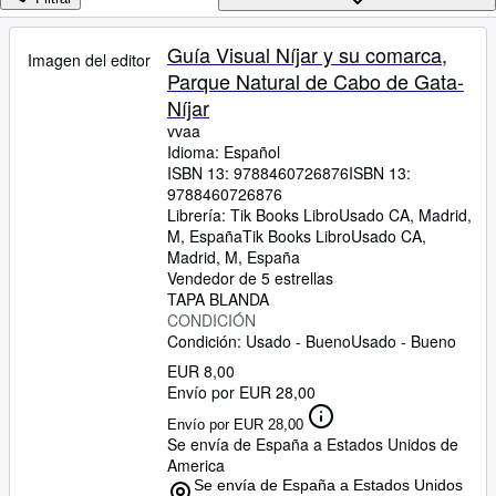
Colecciones
Libros antiguos
Guía Visual Níjar y su comarca,
Imagen del editor
Parque Natural de Cabo de Gata-
Arte y coleccionismo
Níjar
Vendedores
vvaa
Idioma: Español
Comenzar a vender
ISBN 13:
9788460726876
ISBN 13:
9788460726876
Ayuda
Librería:
Tik Books LibroUsado CA, Madrid,
CERRAR
M, España
Tik Books LibroUsado CA
,
Madrid, M, España
Vendedor de 5 estrellas
TAPA BLANDA
CONDICIÓN
Condición: Usado - Bueno
Usado - Bueno
EUR 8,00
Envío por EUR 28,00
Envío por EUR 28,00
Se envía de España a Estados Unidos de
America
Se envía de España a Estados Unidos