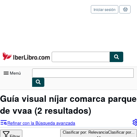
Iniciar sesión
Pasar al contenido principal
IberLibro.com
Menú
Mi cuenta
Guía visual níjar comarca parque
Consultar mis pedidos
de vvaa
(2 resultados)
Cerrar sesión
Refinar con la Búsqueda avanzada
Búsqueda avanzada
Clasificar por: Relevancia
Clasificar por...
Filtrar