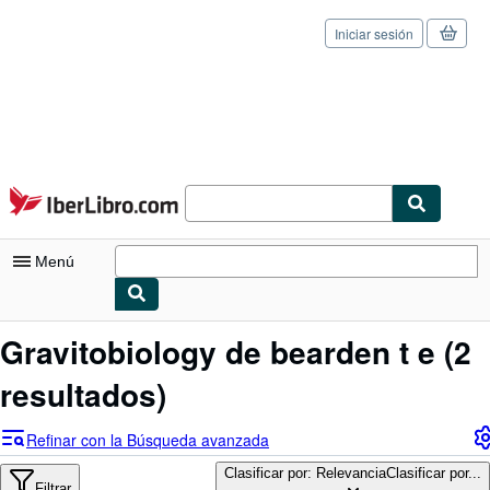
Iniciar sesión
Pasar al contenido principal
IberLibro.com
Menú
Mi cuenta
Gravitobiology de bearden t e
(2
Consultar mis pedidos
resultados)
Cerrar sesión
Refinar con la Búsqueda avanzada
Búsqueda avanzada
Clasificar por: Relevancia
Clasificar por...
Filtrar