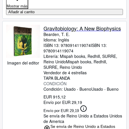
Mostrar más
Añadir al carrito
Gravitobiology: A New Biophysics
Bearden, T. E.
Idioma: Inglés
ISBN 13:
9780914119074
ISBN 13:
9780914119074
Librería:
Mispah books, Redhill, SURRE,
Reino Unido
Mispah books
,
Redhill,
Imagen del editor
SURRE, Reino Unido
Vendedor de 4 estrellas
TAPA BLANDA
CONDICIÓN
Condición: Usado - Bueno
Usado - Bueno
EUR 915,12
Envío por EUR 29,19
Envío por EUR 29,19
Se envía de Reino Unido a Estados Unidos
de America
Se envía de Reino Unido a Estados