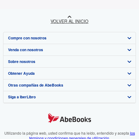
VOLVER AL INICIO
Compre con nosotros
Venda con nosotros
Búsqueda avanzada
Sobre nosotros
Colecciones
Comenzar a vender
Obtener Ayuda
Mi cuenta
Únase a nuestro programa de afiliados
Sobre IberLibro
Otras compañías de AbeBooks
Mis pedidos
Recomiende un vendedor
Medios
Preguntas frecuentes y guías
Siga a IberLibro
Ver carrito
Empleo
Atención al Cliente
AbeBooks.com
Política de Privacidad
AbeBooks.co.uk
Preferencias de cookies
AbeBooks.de
Aviso de cookies
AbeBooks.fr
Utilizando la página web, usted confirma que ha leído, entendido y acepta
los
términos y condiciones generales de utilización
.