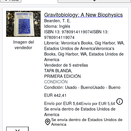
Colecciones
Libros antiguos
Gravitobiology: A New Biophysics
Bearden, T. E.
Arte y coleccionismo
Idioma: Inglés
Vendedores
ISBN 13:
9780914119074
ISBN 13:
9780914119074
Comenzar a vender
Imagen del
Librería:
Veronica's Books, Gig Harbor, WA,
vendedor
Estados Unidos de America
Veronica's
Ayuda
Books
,
Gig Harbor, WA, Estados Unidos de
America
CERRAR
Vendedor de 5 estrellas
TAPA BLANDA
PRIMERA EDICIÓN
CONDICIÓN
Condición: Usado - Bueno
Usado - Bueno
EUR 442,41
Envío por EUR 5,64
Envío por EUR 5,64
Se envía dentro de Estados Unidos de
America
Se envía dentro de Estados Unidos de
America