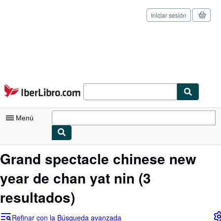
Iniciar sesión
Pasar al contenido principal
IberLibro.com
Menú
Mi cuenta
Grand spectacle chinese new
Consultar mis pedidos
year de chan yat nin
(3
Cerrar sesión
resultados)
Búsqueda avanzada
Refinar con la Búsqueda avanzada