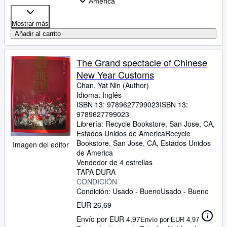
America
Mostrar más
Añadir al carrito
The Grand spectacle of Chinese
New Year Customs
Chan, Yat Nin (Author)
Idioma: Inglés
ISBN 13:
9789627799023
ISBN 13:
9789627799023
Librería:
Recycle Bookstore, San Jose, CA,
Estados Unidos de America
Recycle
Bookstore
,
San Jose, CA, Estados Unidos
Imagen del editor
de America
Vendedor de 4 estrellas
TAPA DURA
CONDICIÓN
Condición: Usado - Bueno
Usado - Bueno
EUR 26,69
Envío por EUR 4,97
Envío por EUR 4,97