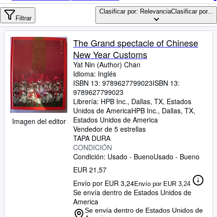
Colecciones
Clasificar por: Relevancia
Clasificar por...
Libros antiguos
Filtrar
Arte y coleccionismo
The Grand spectacle of Chinese
Vendedores
New Year Customs
Yat Nin (Author) Chan
Comenzar a vender
Idioma: Inglés
ISBN 13:
9789627799023
ISBN 13:
Ayuda
9789627799023
Librería:
HPB Inc., Dallas, TX, Estados
CERRAR
Unidos de America
HPB Inc.
,
Dallas, TX,
Estados Unidos de America
Imagen del editor
Vendedor de 5 estrellas
TAPA DURA
CONDICIÓN
Condición: Usado - Bueno
Usado - Bueno
EUR 21,57
Envío por EUR 3,24
Envío por EUR 3,24
Se envía dentro de Estados Unidos de
America
Se envía dentro de Estados Unidos de