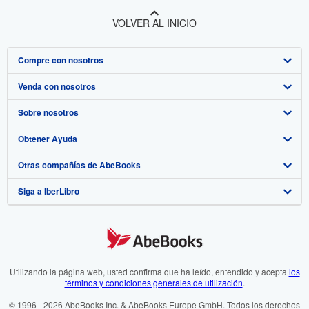
VOLVER AL INICIO
Compre con nosotros
Venda con nosotros
Búsqueda avanzada
Sobre nosotros
Colecciones
Comenzar a vender
Obtener Ayuda
Mi cuenta
Únase a nuestro programa de afiliados
Sobre IberLibro
Otras compañías de AbeBooks
Mis pedidos
Recomiende un vendedor
Medios
Preguntas frecuentes y guías
Siga a IberLibro
Ver carrito
Empleo
Atención al Cliente
AbeBooks.com
Política de Privacidad
AbeBooks.co.uk
Preferencias de cookies
AbeBooks.de
Aviso de cookies
AbeBooks.fr
Utilizando la página web, usted confirma que ha leído, entendido y acepta
los
términos y condiciones generales de utilización
.
Accesibilidad
AbeBooks.it
© 1996 - 2026 AbeBooks Inc. & AbeBooks Europe GmbH. Todos los derechos