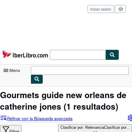
Iniciar sesión
Pasar al contenido principal
IberLibro.com
Menú
Mi cuenta
Gourmets guide new orleans de
Consultar mis pedidos
catherine jones
(1 resultados)
Cerrar sesión
Refinar con la Búsqueda avanzada
Búsqueda avanzada
Clasificar por: Relevancia
Clasificar por...
Filtrar