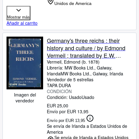
Unidos de America
Mostrar más
Añadir al carrito
Germany's three reichs : their
history and culture / by Edmond
Vermeil ; translated by E.W.
Dickes
Vermeil, Edmond (b. 1878)
Librería:
MW Books Ltd., Galway,
Irlanda
MW Books Ltd.
,
Galway, Irlanda
Vendedor de 5 estrellas
TAPA DURA
CONDICIÓN
Imagen del
Condición: Usado
Usado
vendedor
EUR 25,00
Envío por EUR 13,95
Envío por EUR 13,95
Se envía de Irlanda a Estados Unidos de
America
Se envía de Irlanda a Estados Unidos