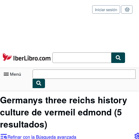
Iniciar sesión
Pasar al contenido principal
IberLibro.com
Menú
Mi cuenta
Germanys three reichs history
Consultar mis pedidos
culture de vermeil edmond
(5
Cerrar sesión
resultados)
Búsqueda avanzada
Refinar con la Búsqueda avanzada