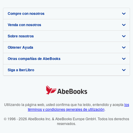
Compre con nosotros
Venda con nosotros
Búsqueda avanzada
Sobre nosotros
Colecciones
Comenzar a vender
Obtener Ayuda
Mi cuenta
Únase a nuestro programa de afiliados
Sobre IberLibro
Otras compañías de AbeBooks
Mis pedidos
Recomiende un vendedor
Medios
Preguntas frecuentes y guías
Siga a IberLibro
Ver carrito
Empleo
Atención al Cliente
AbeBooks.com
Política de Privacidad
AbeBooks.co.uk
Preferencias de cookies
AbeBooks.de
Aviso de cookies
AbeBooks.fr
Utilizando la página web, usted confirma que ha leído, entendido y acepta
los
términos y condiciones generales de utilización
.
Accesibilidad
AbeBooks.it
© 1996 - 2026 AbeBooks Inc. & AbeBooks Europe GmbH. Todos los derechos
reservados.
AbeBooks Aus/NZ