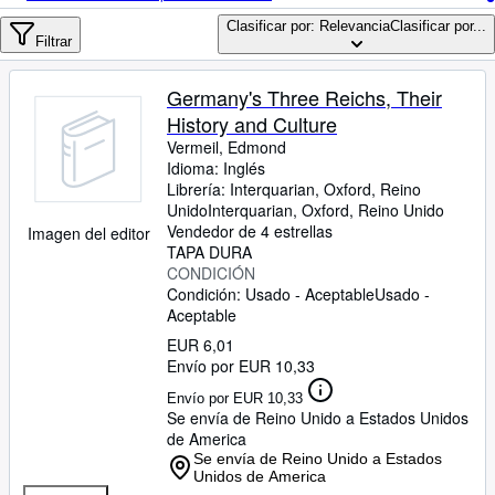
Colecciones
Clasificar por: Relevancia
Clasificar por...
Libros antiguos
Filtrar
Arte y coleccionismo
Germany's Three Reichs, Their
Vendedores
History and Culture
Vermeil, Edmond
Comenzar a vender
Idioma: Inglés
Librería:
Interquarian, Oxford, Reino
Ayuda
Unido
Interquarian
,
Oxford, Reino Unido
Vendedor de 4 estrellas
Imagen del editor
CERRAR
TAPA DURA
CONDICIÓN
Condición: Usado - Aceptable
Usado -
Aceptable
EUR 6,01
Envío por EUR 10,33
Envío por EUR 10,33
Se envía de Reino Unido a Estados Unidos
de America
Se envía de Reino Unido a Estados
Unidos de America