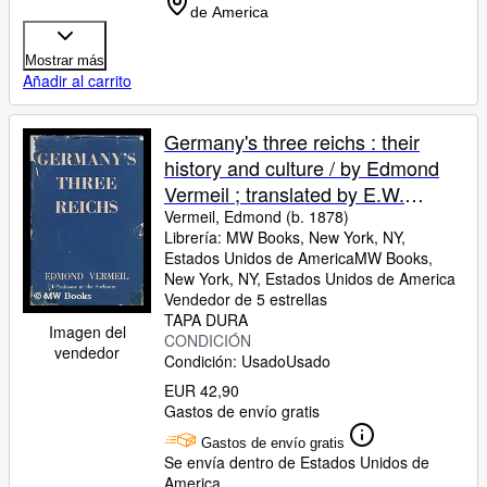
de America
Mostrar más
Añadir al carrito
Germany's three reichs : their
history and culture / by Edmond
Vermeil ; translated by E.W.
Dickes
Vermeil, Edmond (b. 1878)
Librería:
MW Books, New York, NY,
Estados Unidos de America
MW Books
,
New York, NY, Estados Unidos de America
Vendedor de 5 estrellas
TAPA DURA
Imagen del
CONDICIÓN
vendedor
Condición: Usado
Usado
EUR 42,90
Gastos de envío gratis
Gastos de envío gratis
Se envía dentro de Estados Unidos de
America