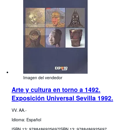
Imagen del vendedor
Arte y cultura en torno a 1492.
Exposición Universal Sevilla 1992.
VV. AA.-
Idioma: Español
ISBN 13:
9788486925697
ISBN 13: 9788486925697