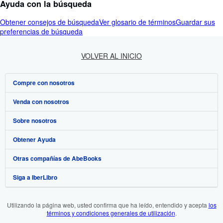
Ayuda con la búsqueda
Obtener consejos de búsqueda
Ver glosario de términos
Guardar sus
preferencias de búsqueda
VOLVER AL INICIO
Compre con nosotros
Venda con nosotros
Búsqueda avanzada
Sobre nosotros
Colecciones
Comenzar a vender
Obtener Ayuda
Mi cuenta
Únase a nuestro programa de afiliados
Sobre IberLibro
Otras compañías de AbeBooks
Mis pedidos
Recomiende un vendedor
Medios
Preguntas frecuentes y guías
Siga a IberLibro
Ver carrito
Empleo
Atención al Cliente
AbeBooks.com
Política de Privacidad
AbeBooks.co.uk
Utilizando la página web, usted confirma que ha leído, entendido y acepta
los
términos y condiciones generales de utilización
.
Preferencias de cookies
AbeBooks.de