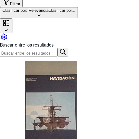
Colecciones
Filtrar
Clasificar por: Relevancia
Clasificar por...
Libros antiguos
Arte y coleccionismo
Vendedores
Comenzar a vender
Buscar entre los resultados
Ayuda
CERRAR