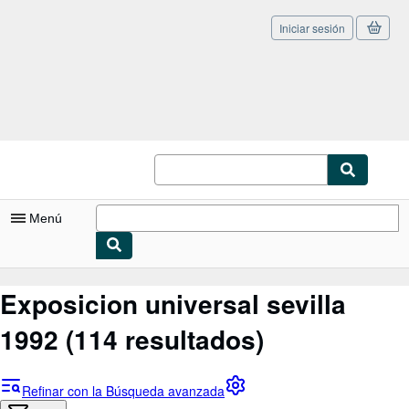
Iniciar sesión
Pasar al contenido principal
IberLibro.com
Menú
Mi cuenta
Exposicion universal sevilla
Consultar mis pedidos
1992
(114 resultados)
Cerrar sesión
Búsqueda avanzada
Refinar con la Búsqueda avanzada