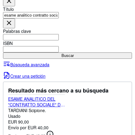
Colecciones
Título
Libros antiguos
Arte y coleccionismo
Palabras clave
Vendedores
Comenzar a vender
ISBN
Ayuda
Buscar
CERRAR
Búsqueda avanzada
Crear una petición
Resultado más cercano a su búsqueda
ESAME ANALITICO DEL
"CONTRATTO SOCIALE" DI
G.G.ROUSSEAU.
TARDIANI Scipione.
Usado
EUR 90,00
Envío por EUR 40,00