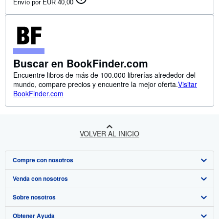
Envío por EUR 40,00
Buscar en BookFinder.com
Encuentre libros de más de 100.000 librerías alrededor del
mundo, compare precios y encuentre la mejor oferta.
Visitar
BookFinder.com
VOLVER AL INICIO
Compre con nosotros
Venda con nosotros
Búsqueda avanzada
Sobre nosotros
Colecciones
Comenzar a vender
Obtener Ayuda
Mi cuenta
Únase a nuestro programa de afiliados
Sobre IberLibro