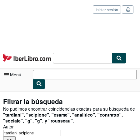
Iniciar sesión
Pasar al contenido principal
IberLibro.com
Menú
Mi cuenta
Filtrar la búsqueda
Consultar mis pedidos
No pudimos encontrar coincidencias exactas para su búsqueda de
"
tardiani
"
,
"
scipione
"
,
"
esame
"
,
"
analitico
"
,
"
contratto
"
,
Cerrar sesión
"
sociale
"
,
"
g
"
,
"
g
"
,
y
"
rousseau
"
.
Autor
Búsqueda avanzada