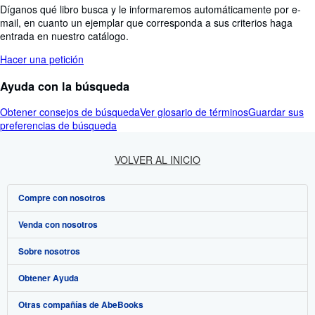
Díganos qué libro busca y le informaremos automáticamente por e-
mail, en cuanto un ejemplar que corresponda a sus criterios haga
entrada en nuestro catálogo.
Hacer una petición
Ayuda con la búsqueda
Obtener consejos de búsqueda
Ver glosario de términos
Guardar sus
preferencias de búsqueda
VOLVER AL INICIO
Compre con nosotros
Venda con nosotros
Búsqueda avanzada
Sobre nosotros
Colecciones
Comenzar a vender
Obtener Ayuda
Mi cuenta
Únase a nuestro programa de afiliados
Sobre IberLibro
Otras compañías de AbeBooks
Mis pedidos
Recomiende un vendedor
Medios
Preguntas frecuentes y guías