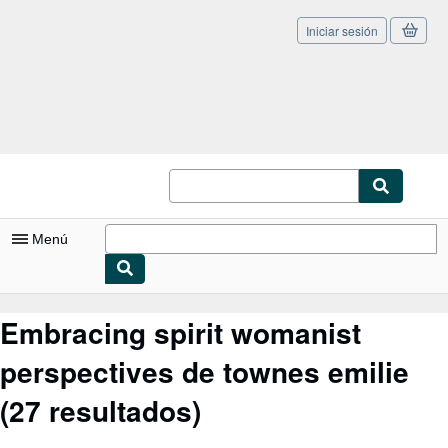
Iniciar sesión
Pasar al contenido principal
IberLibro.com
Menú
Mi cuenta
Embracing spirit womanist
Consultar mis pedidos
perspectives de townes emilie
Cerrar sesión
(27 resultados)
Búsqueda avanzada