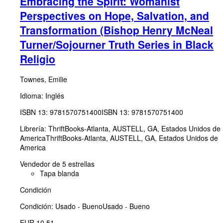
Embracing the Spirit: Womanist
Perspectives on Hope, Salvation, and
Transformation (Bishop Henry McNeal
Turner/Sojourner Truth Series in Black
Religio
Townes, Emilie
Idioma: Inglés
ISBN 13:
9781570751400
ISBN 13: 9781570751400
Librería:
ThriftBooks-Atlanta, AUSTELL, GA, Estados Unidos de
America
ThriftBooks-Atlanta
,
AUSTELL, GA, Estados Unidos de
America
Vendedor de 5 estrellas
Tapa blanda
Condición
Condición: Usado - Bueno
Usado - Bueno
EUR 10,51