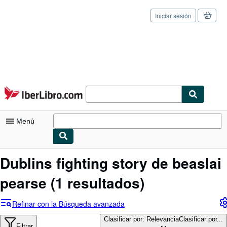
Iniciar sesión
Pasar al contenido principal
IberLibro.com
Menú
Mi cuenta
Dublins fighting story de beaslai
Consultar mis pedidos
pearse
(1 resultados)
Cerrar sesión
Refinar con la Búsqueda avanzada
Búsqueda avanzada
Clasificar por: Relevancia
Clasificar por...
Filtrar