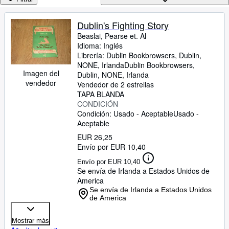
Colecciones
Libros antiguos
Dublin's Fighting Story
Beaslai, Pearse et. Al
Arte y coleccionismo
Idioma: Inglés
Vendedores
Librería:
Dublin Bookbrowsers, Dublin,
NONE, Irlanda
Dublin Bookbrowsers
,
Comenzar a vender
Imagen del
Dublin, NONE, Irlanda
vendedor
Vendedor de 2 estrellas
Ayuda
TAPA BLANDA
CONDICIÓN
CERRAR
Condición: Usado - Aceptable
Usado -
Aceptable
EUR 26,25
Envío por EUR 10,40
Envío por EUR 10,40
Se envía de Irlanda a Estados Unidos de
America
Se envía de Irlanda a Estados Unidos
de America
Mostrar más