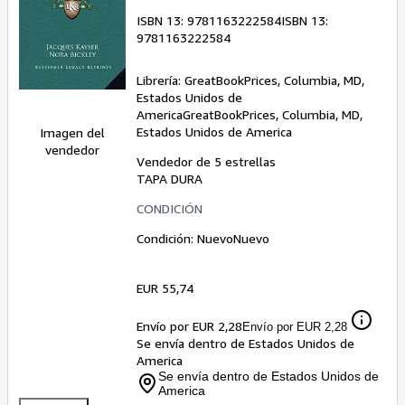
ISBN 13:
9781163222584
ISBN 13:
9781163222584
Librería:
GreatBookPrices, Columbia, MD,
Estados Unidos de
America
GreatBookPrices
,
Columbia, MD,
Estados Unidos de America
Imagen del
vendedor
Vendedor de 5 estrellas
TAPA DURA
CONDICIÓN
Condición: Nuevo
Nuevo
EUR 55,74
Envío por EUR 2,28
Envío por EUR 2,28
Se envía dentro de Estados Unidos de
America
Se envía dentro de Estados Unidos de
America