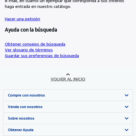
e-mail, en cuanto un ejemplar que corresponda a sus criterios
haga entrada en nuestro catálogo.
Hacer una petición
Ayuda con la búsqueda
Obtener consejos de búsqueda
Ver glosario de términos
Guardar sus preferencias de búsqueda
VOLVER AL INICIO
Compre con nosotros
Búsqueda avanzada
Venda con nosotros
Colecciones
Comenzar a vender
Sobre nosotros
Mi cuenta
Únase a nuestro programa de afiliados
Sobre IberLibro
Obtener Ayuda