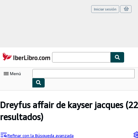
Iniciar sesión
Pasar al contenido principal
IberLibro.com
Menú
Mi cuenta
Dreyfus affair de kayser jacques
(22
Consultar mis pedidos
resultados)
Cerrar sesión
Búsqueda avanzada
Refinar con la Búsqueda avanzada