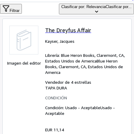
Colecciones
Clasificar por: Relevancia
Clasificar por...
Filtrar
Libros antiguos
Arte y coleccionismo
The Dreyfus Affair
Vendedores
Kayser, Jacques
Comenzar a vender
Ayuda
Librería:
Blue Heron Books, Claremont, CA,
Estados Unidos de America
Blue Heron
Imagen del editor
CERRAR
Books
,
Claremont, CA, Estados Unidos de
America
Vendedor de 4 estrellas
TAPA DURA
CONDICIÓN
Condición: Usado - Aceptable
Usado -
Aceptable
EUR 11,14