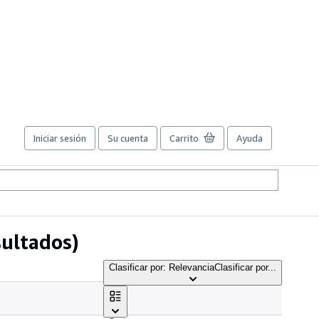
Iniciar sesión
Su cuenta
Carrito
Ayuda
sultados)
Clasificar por: Relevancia
Clasificar por...