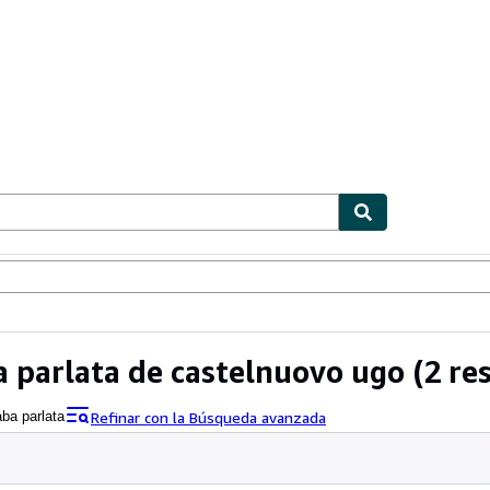
ionismo
Vendedores
Comenzar a vender
ba parlata de castelnuovo ugo
(2 re
Refinar con la Búsqueda avanzada
aba parlata