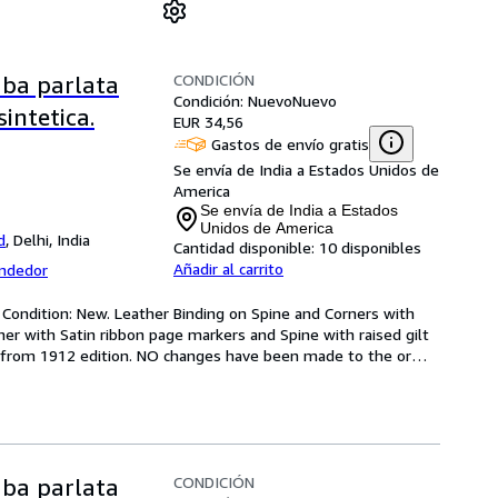
CONDICIÓN
aba parlata
Condición: Nuevo
Nuevo
intetica.
EUR 34,56
Gastos de envío gratis
Se envía de India a Estados Unidos de
America
Se envía de India a Estados
Unidos de America
d
,
Delhi, India
Cantidad disponible:
10 disponibles
Añadir al carrito
endedor
Condition: New. Leather Binding on Spine and Corners with 
her with Satin ribbon page markers and Spine with raised gilt 
ed from 1912 edition. NO changes have been made to the or
…
CONDICIÓN
aba parlata