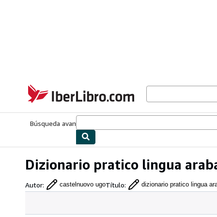
Pasar al contenido principal
IberLibro.com
Búsqueda avanzada
Colecciones
Libros antiguos
Arte y colecc
Dizionario pratico lingua ara
Autor
:
Título
:
castelnuovo ugo
dizionario pratico lingua ar