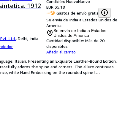
Condición: Nuevo
Nuevo
sintetica. 1912
EUR 35,18
Gastos de envío gratis
Se envía de India a Estados Unidos de
America
Se envía de India a Estados
Unidos de America
Pvt. Ltd.
,
Delhi, India
Cantidad disponible:
Más de 20
disponibles
endedor
Añadir al carrito
guage: Italian. Presenting an Exquisite Leather-Bound Edition, 
racefully adorns the spine and corners. The allure continues 
gance, while Hand Embossing on the rounded spine l
…