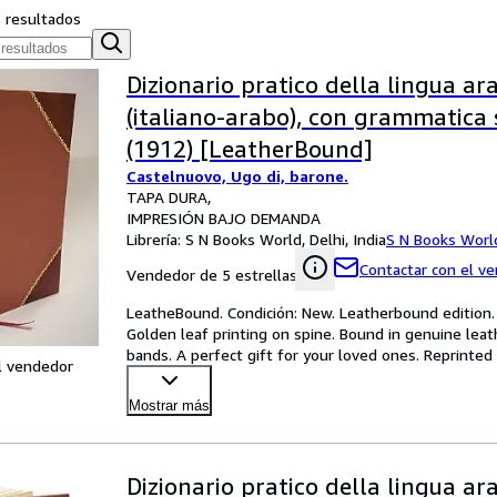
s resultados
Dizionario pratico della lingua ar
(italiano-arabo), con grammatica s
(1912) [LeatherBound]
Castelnuovo, Ugo di, barone.
TAPA DURA
IMPRESIÓN BAJO DEMANDA
Librería:
S N Books World, Delhi, India
S N Books Worl
Contactar con el v
Vendedor de 5 estrellas
LeatheBound. Condición: New. Leatherbound edition. 
Golden leaf printing on spine. Bound in genuine leat
bands. A perfect gift for your loved ones. Reprint
l vendedor
Mostrar más
Dizionario pratico della lingua ar