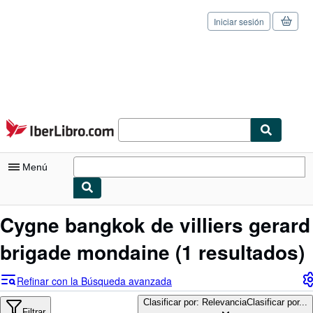
Iniciar sesión
Pasar al contenido principal
IberLibro.com
Menú
Mi cuenta
Cygne bangkok de villiers gerard
Consultar mis pedidos
brigade mondaine
(1 resultados)
Cerrar sesión
Refinar con la Búsqueda avanzada
Búsqueda avanzada
Clasificar por: Relevancia
Clasificar por...
Filtrar