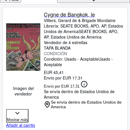
Colecciones
Libros antiguos
Cygne de Bangkok, le
Villiers, Gerard de
&
Brigade Mondaine
Arte y coleccionismo
Librería:
SEATE BOOKS, APO, AP, Estados
Vendedores
Unidos de America
SEATE BOOKS
,
APO,
AP, Estados Unidos de America
Comenzar a vender
Vendedor de 4 estrellas
TAPA BLANDA
Ayuda
CONDICIÓN
Condición: Usado - Aceptable
Usado -
CERRAR
Aceptable
EUR 45,41
Envío por EUR 17,31
Envío por EUR 17,31
Imagen del
Se envía dentro de Estados Unidos de
vendedor
America
Se envía dentro de Estados Unidos de
America
Mostrar más
Añadir al carrito