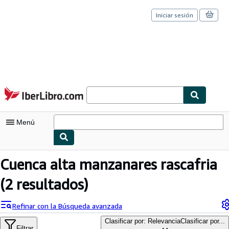
Iniciar sesión
Pasar al contenido principal
IberLibro.com
Menú
Mi cuenta
Cuenca alta manzanares rascafria
Consultar mis pedidos
(2 resultados)
Cerrar sesión
Refinar con la Búsqueda avanzada
Búsqueda avanzada
Clasificar por: Relevancia
Clasificar por...
Filtrar