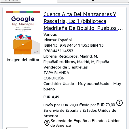
Colecciones
Libros antiguos
Cuenca Alta Del Manzanares Y
Rascafria, La: 1 (biblioteca
Arte y coleccionismo
Madrileña De Bolsillo. Pueblos Y
Vendedores
Ciudades)
Various
Idioma: Español
Comenzar a vender
ISBN 13:
9788445114353
ISBN 13:
9788445114353
Ayuda
Librería:
Reciclibros, Madrid, M,
Imagen del editor
CERRAR
España
Reciclibros
,
Madrid, M, España
Vendedor de 5 estrellas
TAPA BLANDA
CONDICIÓN
Condición: Usado - Muy bueno
Usado - Muy
bueno
EUR 4,49
Envío por EUR 70,00
Envío por EUR 70,00
Se envía de España a Estados Unidos de
America
Se envía de España a Estados Unidos
de America