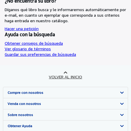
¿No encuentra su libro?
Díganos qué libro busca y le informaremos automáticamente por
e-mail, en cuanto un ejemplar que corresponda a sus criterios
haga entrada en nuestro catálogo.
Hacer una petición
Ayuda con la búsqueda
Obtener consejos de búsqueda
Ver glosario de términos
Guardar sus preferencias de búsqueda
VOLVER AL INICIO
Compre con nosotros
Búsqueda avanzada
Venda con nosotros
Colecciones
Comenzar a vender
Sobre nosotros
Mi cuenta
Únase a nuestro programa de afiliados
Sobre IberLibro
Obtener Ayuda