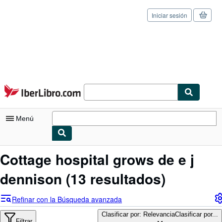
Iniciar sesión
Pasar al contenido principal
IberLibro.com
Menú
Mi cuenta
Cottage hospital grows de e j
Consultar mis pedidos
dennison
(13 resultados)
Cerrar sesión
Refinar con la Búsqueda avanzada
Búsqueda avanzada
Clasificar por: Relevancia
Clasificar por...
Filtrar