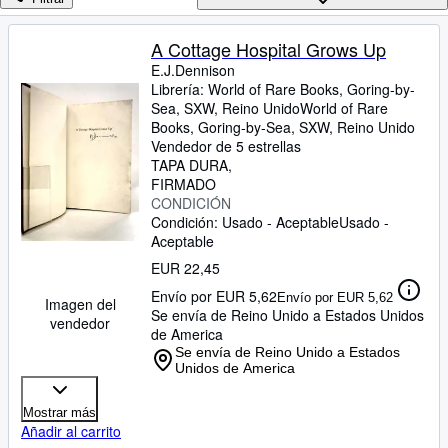
Colecciones
Libros antiguos
A Cottage Hospital Grows Up
E.J.Dennison
Arte y coleccionismo
Librería:
World of Rare Books, Goring-by-
Vendedores
Sea, SXW, Reino Unido
World of Rare
Books
,
Goring-by-Sea, SXW, Reino Unido
Comenzar a vender
Vendedor de 5 estrellas
TAPA DURA
Ayuda
FIRMADO
CONDICIÓN
CERRAR
Condición: Usado - Aceptable
Usado -
Aceptable
EUR 22,45
Envío por EUR 5,62
Envío por EUR 5,62
Imagen del
Se envía de Reino Unido a Estados Unidos
vendedor
de America
Se envía de Reino Unido a Estados
Unidos de America
Mostrar más
Añadir al carrito