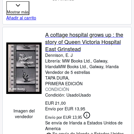
Mostrar más
Añadir al carrito
A cottage hospital grows up : the
story of Queen Victoria Hospital
East Grinstead
Dennison, E. J
Librería:
MW Books Ltd., Galway,
Irlanda
MW Books Ltd.
,
Galway, Irlanda
Vendedor de 5 estrellas
TAPA DURA
PRIMERA EDICIÓN
CONDICIÓN
Condición: Usado
Usado
EUR 21,00
Envío por EUR 13,95
Imagen del
vendedor
Envío por EUR 13,95
Se envía de Irlanda a Estados Unidos de
America
Se envía de Irlanda a Estados Unidos