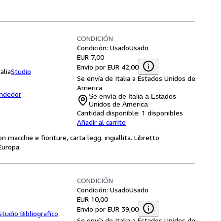
CONDICIÓN
Condición: Usado
Usado
EUR 7,00
Envío por EUR 42,00
alia
Studio
Se envía de Italia a Estados Unidos de
America
endedor
Se envía de Italia a Estados
Unidos de America
Cantidad disponible:
1 disponibles
Añadir al carrito
on macchie e fioriture, carta legg. ingiallita. Libretto
 Europa.
CONDICIÓN
Condición: Usado
Usado
EUR 10,00
Envío por EUR 39,00
Studio Bibliografico
Se envía de Italia a Estados Unidos de