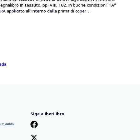
segnalibro in tessuto, pp. VIII, 102. In buone condizioni. 1Â° 
A applicato all'interno della prima di coper
…
eda
Siga a IberLibro
 y guías