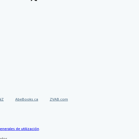
NZ
AbeBooks.ca
ZVAB.com
enerales de utilización
.
ados.