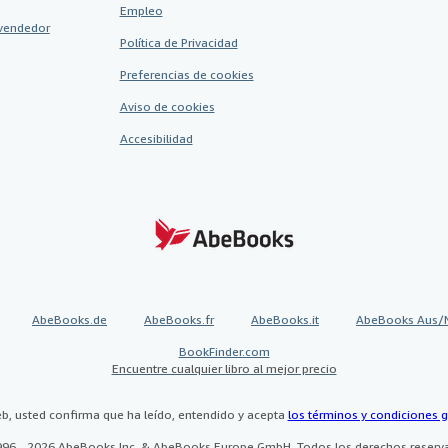
Empleo
vendedor
Política de Privacidad
Preferencias de cookies
Aviso de cookies
Accesibilidad
AbeBooks.de
AbeBooks.fr
AbeBooks.it
AbeBooks Aus/
BookFinder.com
Encuentre cualquier libro al mejor precio
eb, usted confirma que ha leído, entendido y acepta
los términos y condiciones g
96 - 2026 AbeBooks Inc. & AbeBooks Europe GmbH. Todos los derechos reserv