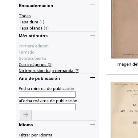
Encuadernación
Todas
Tapa dura
(1)
Tapa blanda
(1)
Más atributos
Primera edición
Firmado
Sobrecubierta
Imagen de
Con imágenes
(5)
No impresión bajo demanda
(7)
Año de publicación
Fecha mínima de publicación
a
Fecha máxima de publicación
Idioma
Filtrar por Idioma