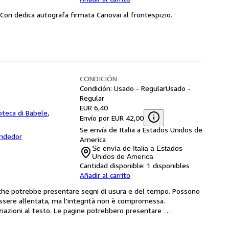
). Con dedica autografa firmata Canovai al frontespizio.
CONDICIÓN
Condición: Usado - Regular
Usado -
Regular
EUR 6,40
ioteca di Babele
,
Envío por EUR 42,00
Se envía de Italia a Estados Unidos de
endedor
America
Se envía de Italia a Estados
Unidos de America
Cantidad disponible:
1 disponibles
Añadir al carrito
he potrebbe presentare segni di usura e del tempo. Possono 
essere allentata, ma l'integrità non è compromessa. 
ziazioni al testo. Le pagine potrebbero presentare 