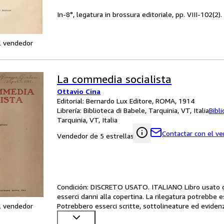
In-8°, legatura in brossura editoriale, pp. VIII-102(2
l vendedor
La commedia socialista
Ottavio Cina
Editorial: Bernardo Lux Editore, ROMA, 1914
Librería:
Biblioteca di Babele, Tarquinia, VT, Italia
Bibl
Tarquinia, VT, Italia
Contactar con el v
Vendedor de 5 estrellas
Condición: DISCRETO USATO. ITALIANO Libro usato c
esserci danni alla copertina. La rilegatura potrebbe 
l vendedor
Potrebbero esserci scritte, sottolineature ed eviden
ingiallimento
…