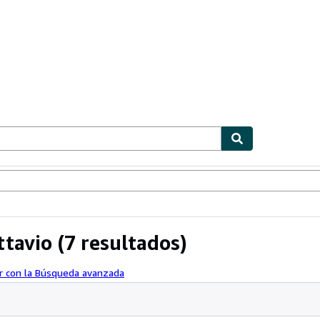
ionismo
Vendedores
Comenzar a vender
ttavio
(7 resultados)
r con la Búsqueda avanzada