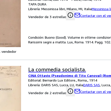
TAPA DURA
Librería:
Messinissa libri, Milano, MI, Italia
Messinissa li
Contactar con el v
Vendedor de 3 estrellas
Condición: Buono (Good). Volume in ottime condizioni
Rarissimi segni a matita. Lux, Roma. 1914. Pagg. 102
l vendedor
La commedia socialista.
CINA Ottavio (Pseudonimo di Tito Canovai) (Rom
Editorial: Bernardo Lux Editore., Roma., 1914
Librería:
DARIS SAS, Lucca, LU, Italia
DARIS SAS
,
Lucca,
Contactar con el v
Vendedor de 2 estrellas