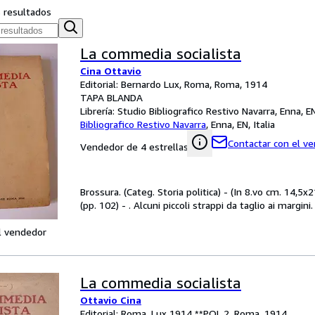
s resultados
La commedia socialista
Cina Ottavio
Editorial: Bernardo Lux, Roma, Roma, 1914
TAPA BLANDA
Librería:
Studio Bibliografico Restivo Navarra, Enna, EN,
Bibliografico Restivo Navarra
,
Enna, EN, Italia
Contactar con el v
Vendedor de 4 estrellas
Brossura. (Categ. Storia politica) - (In 8.vo cm. 14,5x2
(pp. 102) - . Alcuni piccoli strappi da taglio ai margini.
l vendedor
La commedia socialista
Ottavio Cina
Editorial: Roma, Lux 1914 **POL.2, Roma, 1914