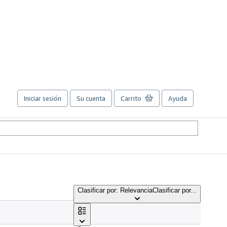
Iniciar sesión
Su cuenta
Carrito
Ayuda
Clasificar por: Relevancia
Clasificar por...