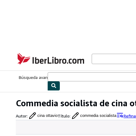
Pasar al contenido principal
IberLibro.com
Búsqueda avanzada
Colecciones
Libros antiguos
Arte y colecc
Commedia socialista de cina o
Autor
:
Título
:
Refina
cina ottavio
commedia socialista