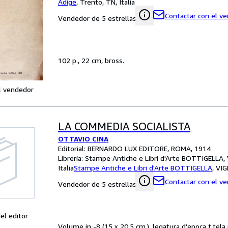
Adige
,
Trento, TN, Italia
Contactar con el v
Vendedor de 5 estrellas
102 p., 22 cm, bross.
l vendedor
LA COMMEDIA SOCIALISTA
OTTAVIO CINA
Editorial: BERNARDO LUX EDITORE, ROMA, 1914
Librería:
Stampe Antiche e Libri d'Arte BOTTIGELLA,
Italia
Stampe Antiche e Libri d'Arte BOTTIGELLA
,
VIG
Contactar con el v
Vendedor de 5 estrellas
el editor
Volume in -8 (15 x 20,5 cm.), legatura d'epoca t.tela m