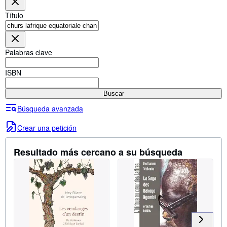
Colecciones
Título
Libros antiguos
Arte y coleccionismo
Palabras clave
Vendedores
Comenzar a vender
ISBN
Ayuda
Buscar
CERRAR
Búsqueda avanzada
Crear una petición
Resultado más cercano a su búsqueda