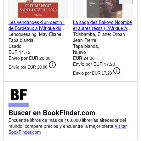
Les vendanges d'un destin :
La saga des Bakoyo Ngombé
de Bordeaux à l'Afrique du
et autres récits (L'Afrique Au
Sud
Lencquesaing, May-Éliane
Coeur Des Lettres) (French
Tchibamba, Eliane; Orban
Tapa blanda
Edition)
Jean-Pierre
Usado
Tapa blanda
EUR 14,75
Nuevo
Envío por EUR 20,00
EUR 24,00
Envío por EUR 17,20
Envío por EUR 20,00
Envío por EUR 17,20
Buscar en BookFinder.com
Encuentre libros de más de 100.000 librerías alrededor del
mundo, compare precios y encuentre la mejor oferta.
Visitar
BookFinder.com