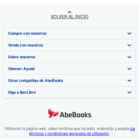
VOLVER AL INICIO
Compre con nosotros
Venda con nosotros
Búsqueda avanzada
Sobre nosotros
Colecciones
Comenzar a vender
Obtener Ayuda
Mi cuenta
Únase a nuestro programa de afiliados
Sobre IberLibro
Otras compañías de AbeBooks
Mis pedidos
Recomiende un vendedor
Medios
Preguntas frecuentes y guías
Siga a IberLibro
Ver carrito
Empleo
Atención al Cliente
AbeBooks.com
Política de Privacidad
AbeBooks.co.uk
Preferencias de cookies
AbeBooks.de
Aviso de cookies
AbeBooks.fr
Utilizando la página web, usted confirma que ha leído, entendido y acepta
los
términos y condiciones generales de utilización
.