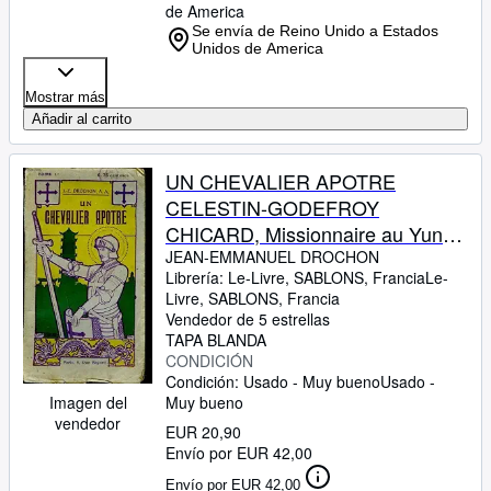
de America
Se envía de Reino Unido a Estados
Unidos de America
Mostrar más
Añadir al carrito
UN CHEVALIER APOTRE
CELESTIN-GODEFROY
CHICARD, Missionnaire au Yun-
Nan par Jean-Emmanuel Drochon
JEAN-EMMANUEL DROCHON
Librería:
Le-Livre, SABLONS, Francia
Le-
des Augustins de l'Assomption.
Livre
,
SABLONS, Francia
TOMES I.
Vendedor de 5 estrellas
TAPA BLANDA
CONDICIÓN
Condición: Usado - Muy bueno
Usado -
Imagen del
Muy bueno
vendedor
EUR 20,90
Envío por EUR 42,00
Envío por EUR 42,00