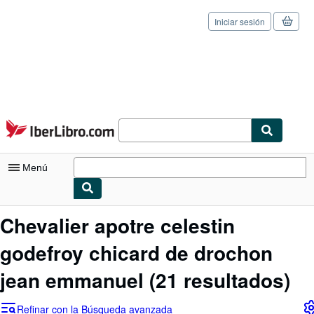
Iniciar sesión
Pasar al contenido principal
IberLibro.com
Menú
Mi cuenta
Chevalier apotre celestin
Consultar mis pedidos
godefroy chicard de drochon
Cerrar sesión
jean emmanuel
(21 resultados)
Búsqueda avanzada
Refinar con la Búsqueda avanzada