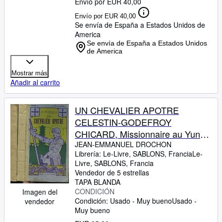
Envío por EUR 40,00
Envío por EUR 40,00
Se envía de España a Estados Unidos de
America
Se envía de España a Estados Unidos
de America
Mostrar más
Añadir al carrito
UN CHEVALIER APOTRE
CELESTIN-GODEFROY
CHICARD, Missionnaire au Yun-
Nan par Jean-Emmanuel Drochon
JEAN-EMMANUEL DROCHON
Librería:
Le-Livre, SABLONS, Francia
Le-
des Augustins de l'Assomption.
Livre
,
SABLONS, Francia
TOMES I ET II.
Vendedor de 5 estrellas
TAPA BLANDA
CONDICIÓN
Imagen del
Condición: Usado - Muy bueno
Usado -
vendedor
Muy bueno