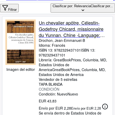
Colecciones
Clasificar por: Relevancia
Clasificar por...
Libros antiguos
Filtrar
Arte y coleccionismo
Un chevalier apôtre, Célestin-
Vendedores
Godefroy Chicard, missionnaire
du Yunnan, Chine -Language:
Comenzar a vender
french
Drochon, Jean-Emmanuel-B
Idioma: Francés
Ayuda
ISBN 13:
9782329437101
ISBN 13:
CERRAR
9782329437101
Librería:
GreatBookPrices, Columbia, MD,
Estados Unidos de
Imagen del editor
America
GreatBookPrices
,
Columbia, MD,
Estados Unidos de America
Vendedor de 5 estrellas
TAPA BLANDA
CONDICIÓN
Condición: Nuevo
Nuevo
EUR 43,83
Envío por EUR 2,28
Envío por EUR 2,28
Se envía dentro de Estados Unidos de