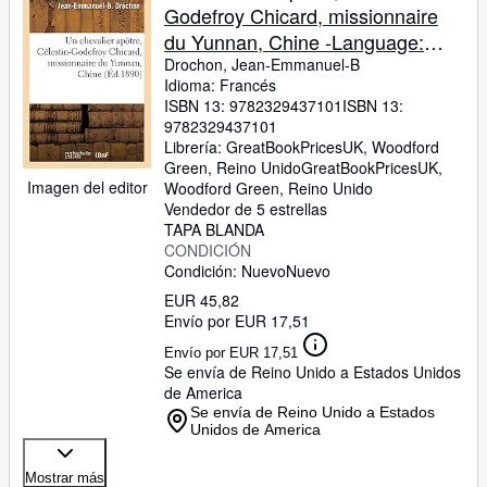
Godefroy Chicard, missionnaire
du Yunnan, Chine -Language:
french
Drochon, Jean-Emmanuel-B
Idioma: Francés
ISBN 13:
9782329437101
ISBN 13:
9782329437101
Librería:
GreatBookPricesUK, Woodford
Green, Reino Unido
GreatBookPricesUK
,
Imagen del editor
Woodford Green, Reino Unido
Vendedor de 5 estrellas
TAPA BLANDA
CONDICIÓN
Condición: Nuevo
Nuevo
EUR 45,82
Envío por EUR 17,51
Envío por EUR 17,51
Se envía de Reino Unido a Estados Unidos
de America
Se envía de Reino Unido a Estados
Unidos de America
Mostrar más