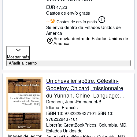
EUR 47,23
Gastos de envío gratis
Gastos de envío gratis
Se envía dentro de Estados Unidos de
America
Se envía dentro de Estados Unidos de
America
Mostrar más
Añadir al carrito
Un chevalier apôtre, Célestin-
Godefroy Chicard, missionnaire
du Yunnan, Chine -Language:
french
Drochon, Jean-Emmanuel-B
Idioma: Francés
ISBN 13:
9782329437101
ISBN 13:
9782329437101
Librería:
GreatBookPrices, Columbia, MD,
Estados Unidos de
Imagen del editor
America
GreatBookPrices
,
Columbia, MD,