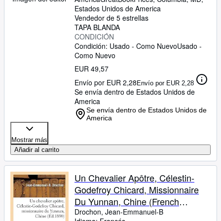
Estados Unidos de America
Vendedor de 5 estrellas
TAPA BLANDA
CONDICIÓN
Condición: Usado - Como Nuevo
Usado -
Como Nuevo
EUR 49,57
Envío por EUR 2,28
Envío por EUR 2,28
Se envía dentro de Estados Unidos de
America
Se envía dentro de Estados Unidos de
America
Mostrar más
Añadir al carrito
Un Chevalier Apôtre, Célestin-
Godefroy Chicard, Missionnaire
Du Yunnan, Chine (French
Edition)
Drochon, Jean-Emmanuel-B