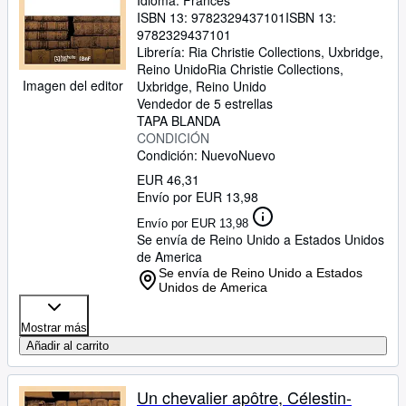
Idioma: Francés
ISBN 13:
9782329437101
ISBN 13:
9782329437101
Librería:
Ria Christie Collections, Uxbridge,
Reino Unido
Ria Christie Collections
,
Imagen del editor
Uxbridge, Reino Unido
Vendedor de 5 estrellas
TAPA BLANDA
CONDICIÓN
Condición: Nuevo
Nuevo
EUR 46,31
Envío por EUR 13,98
Envío por EUR 13,98
Se envía de Reino Unido a Estados Unidos
de America
Se envía de Reino Unido a Estados
Unidos de America
Mostrar más
Añadir al carrito
Un chevalier apôtre, Célestin-