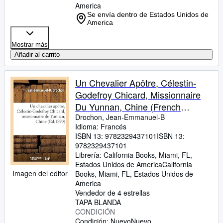
America
Se envía dentro de Estados Unidos de
America
Mostrar más
Añadir al carrito
Un Chevalier Apôtre, Célestin-
Godefroy Chicard, Missionnaire
Du Yunnan, Chine (French
Edition)
Drochon, Jean-Emmanuel-B
Idioma: Francés
ISBN 13:
9782329437101
ISBN 13:
9782329437101
Librería:
California Books, Miami, FL,
Estados Unidos de America
California
Imagen del editor
Books
,
Miami, FL, Estados Unidos de
America
Vendedor de 4 estrellas
TAPA BLANDA
CONDICIÓN
Condición: Nuevo
Nuevo