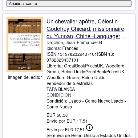
Añadir al carrito
Un chevalier apôtre, Célestin-
Godefroy Chicard, missionnaire
du Yunnan, Chine -Language:
french
Drochon, Jean-Emmanuel-B
Idioma: Francés
ISBN 13:
9782329437101
ISBN 13:
9782329437101
Librería:
GreatBookPricesUK, Woodford
Green, Reino Unido
GreatBookPricesUK
,
Imagen del editor
Woodford Green, Reino Unido
Vendedor de 5 estrellas
TAPA BLANDA
CONDICIÓN
Condición: Usado - Como Nuevo
Usado -
Como Nuevo
EUR 50,58
Envío por EUR 17,51
Envío por EUR 17,51
Se envía de Reino Unido a Estados Unidos