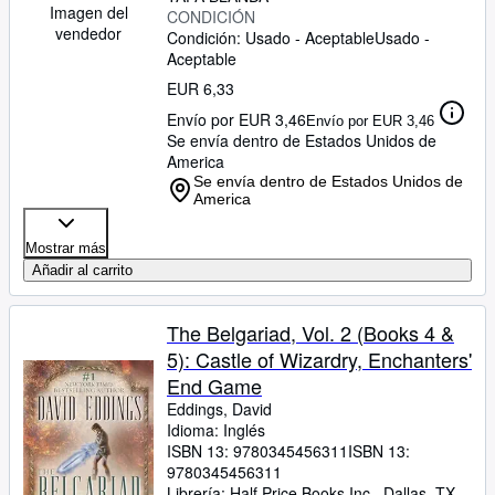
Imagen del
CONDICIÓN
vendedor
Condición: Usado - Aceptable
Usado -
Aceptable
EUR 6,33
Envío por EUR 3,46
Envío por EUR 3,46
Se envía dentro de Estados Unidos de
America
Se envía dentro de Estados Unidos de
America
Mostrar más
Añadir al carrito
The Belgariad, Vol. 2 (Books 4 &
5): Castle of Wizardry, Enchanters'
End Game
Eddings, David
Idioma: Inglés
ISBN 13:
9780345456311
ISBN 13:
9780345456311
Librería:
Half Price Books Inc., Dallas, TX,