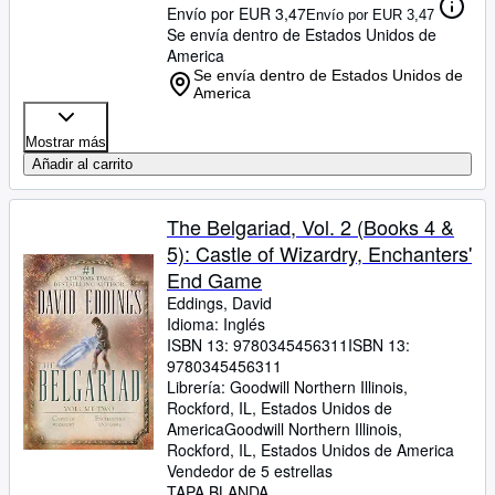
Envío por EUR 3,47
Envío por EUR 3,47
Se envía dentro de Estados Unidos de
America
Se envía dentro de Estados Unidos de
America
Mostrar más
Añadir al carrito
The Belgariad, Vol. 2 (Books 4 &
5): Castle of Wizardry, Enchanters'
End Game
Eddings, David
Idioma: Inglés
ISBN 13:
9780345456311
ISBN 13:
9780345456311
Librería:
Goodwill Northern Illinois,
Rockford, IL, Estados Unidos de
America
Goodwill Northern Illinois
,
Rockford, IL, Estados Unidos de America
Vendedor de 5 estrellas
TAPA BLANDA