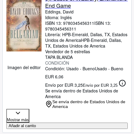
End Game
Eddings, David
Idioma: Inglés
ISBN 13:
9780345456311
ISBN 13:
9780345456311
Librería:
HPB-Emerald, Dallas, TX, Estados
Unidos de America
HPB-Emerald
,
Dallas,
TX, Estados Unidos de America
Vendedor de 5 estrellas
TAPA BLANDA
CONDICIÓN
Imagen del editor
Condición: Usado - Bueno
Usado - Bueno
EUR 6,06
Envío por EUR 3,25
Envío por EUR 3,25
Se envía dentro de Estados Unidos de
America
Se envía dentro de Estados Unidos de
America
Mostrar más
Añadir al carrito