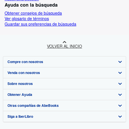
Ayuda con la búsqueda
Obtener consejos de búsqueda
Ver glosario de términos
Guardar sus preferencias de búsqueda
VOLVER AL INICIO
Compre con nosotros
Venda con nosotros
Búsqueda avanzada
Sobre nosotros
Colecciones
Comenzar a vender
Obtener Ayuda
Mi cuenta
Únase a nuestro programa de afiliados
Sobre IberLibro
Otras compañías de AbeBooks
Mis pedidos
Recomiende un vendedor
Medios
Preguntas frecuentes y guías
Siga a IberLibro
Ver carrito
Empleo
Atención al Cliente
AbeBooks.com
Política de Privacidad
AbeBooks.co.uk