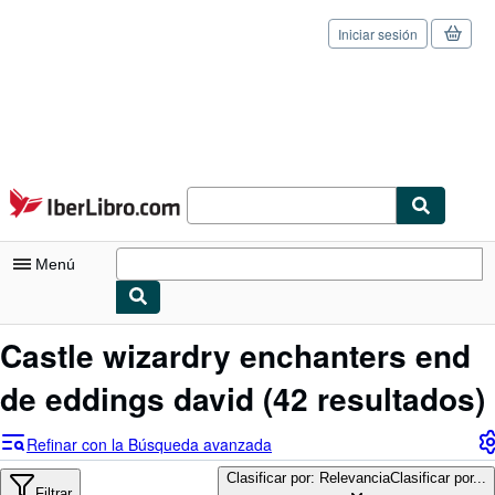
Iniciar sesión
Pasar al contenido principal
IberLibro.com
Menú
Mi cuenta
Castle wizardry enchanters end
Consultar mis pedidos
de eddings david
(42 resultados)
Cerrar sesión
Refinar con la Búsqueda avanzada
Búsqueda avanzada
Clasificar por: Relevancia
Clasificar por...
Filtrar