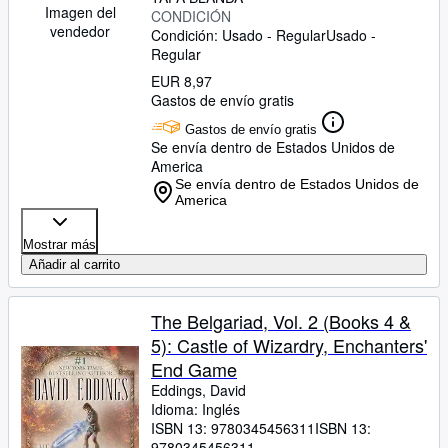
Imagen del
CONDICIÓN
vendedor
Condición: Usado - Regular
Usado -
Regular
EUR 8,97
Gastos de envío gratis
Gastos de envío gratis
Se envía dentro de Estados Unidos de
America
Se envía dentro de Estados Unidos de
America
Mostrar más
Añadir al carrito
The Belgariad, Vol. 2 (Books 4 &
5): Castle of Wizardry, Enchanters'
End Game
Eddings, David
Idioma: Inglés
ISBN 13:
9780345456311
ISBN 13:
9780345456311