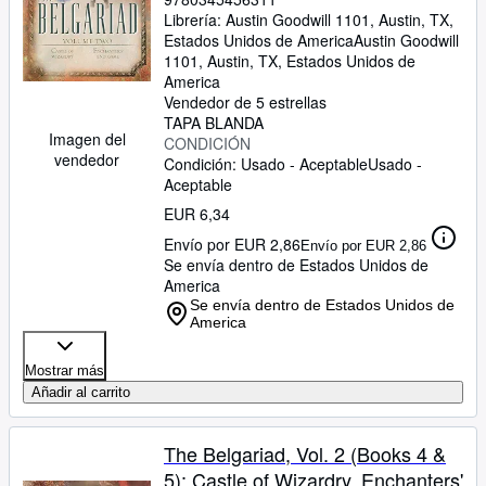
Librería:
Austin Goodwill 1101, Austin, TX,
Estados Unidos de America
Austin Goodwill
1101
,
Austin, TX, Estados Unidos de
America
Vendedor de 5 estrellas
TAPA BLANDA
Imagen del
CONDICIÓN
vendedor
Condición: Usado - Aceptable
Usado -
Aceptable
EUR 6,34
Envío por EUR 2,86
Envío por EUR 2,86
Se envía dentro de Estados Unidos de
America
Se envía dentro de Estados Unidos de
America
Mostrar más
Añadir al carrito
The Belgariad, Vol. 2 (Books 4 &
5): Castle of Wizardry, Enchanters'