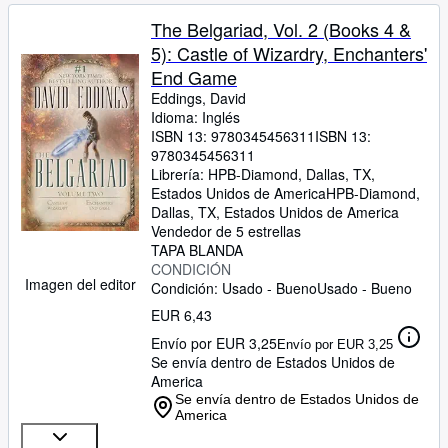
The Belgariad, Vol. 2 (Books 4 &
5): Castle of Wizardry, Enchanters'
End Game
Eddings, David
Idioma: Inglés
ISBN 13:
9780345456311
ISBN 13:
9780345456311
Librería:
HPB-Diamond, Dallas, TX,
Estados Unidos de America
HPB-Diamond
,
Dallas, TX, Estados Unidos de America
Vendedor de 5 estrellas
TAPA BLANDA
CONDICIÓN
Imagen del editor
Condición: Usado - Bueno
Usado - Bueno
EUR 6,43
Envío por EUR 3,25
Envío por EUR 3,25
Se envía dentro de Estados Unidos de
America
Se envía dentro de Estados Unidos de
America