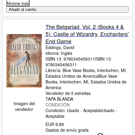
Mostrar más
Añadir al carrito
The Belgariad, Vol. 2 (Books 4 &
5): Castle of Wizardry, Enchanters'
End Game
Eddings, David
Idioma: Inglés
ISBN 13:
9780345456311
ISBN 13:
9780345456311
Librería:
Blue Vase Books, Interlochen, MI,
Estados Unidos de America
Blue Vase
Books
,
Interlochen, MI, Estados Unidos de
America
Vendedor de 5 estrellas
TAPA BLANDA
Imagen del
CONDICIÓN
vendedor
Condición: Usado - Aceptable
Usado -
Aceptable
EUR 9,89
Gastos de envío gratis