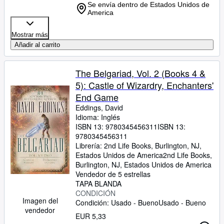
Se envía dentro de Estados Unidos de
America
Mostrar más
Añadir al carrito
The Belgariad, Vol. 2 (Books 4 &
5): Castle of Wizardry, Enchanters'
End Game
Eddings, David
Idioma: Inglés
ISBN 13:
9780345456311
ISBN 13:
9780345456311
Librería:
2nd Life Books, Burlington, NJ,
Estados Unidos de America
2nd Life Books
,
Burlington, NJ, Estados Unidos de America
Vendedor de 5 estrellas
TAPA BLANDA
CONDICIÓN
Imagen del
Condición: Usado - Bueno
Usado - Bueno
vendedor
EUR 5,33