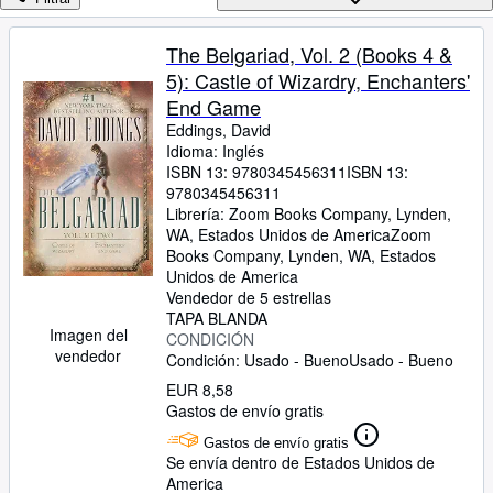
Colecciones
Libros antiguos
The Belgariad, Vol. 2 (Books 4 &
5): Castle of Wizardry, Enchanters'
Arte y coleccionismo
End Game
Vendedores
Eddings, David
Idioma: Inglés
Comenzar a vender
ISBN 13:
9780345456311
ISBN 13:
9780345456311
Ayuda
Librería:
Zoom Books Company, Lynden,
CERRAR
WA, Estados Unidos de America
Zoom
Books Company
,
Lynden, WA, Estados
Unidos de America
Vendedor de 5 estrellas
TAPA BLANDA
Imagen del
CONDICIÓN
vendedor
Condición: Usado - Bueno
Usado - Bueno
EUR 8,58
Gastos de envío gratis
Gastos de envío gratis
Se envía dentro de Estados Unidos de
America