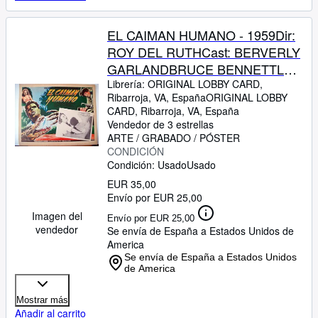
EL CAIMAN HUMANO - 1959Dir:
ROY DEL RUTHCast: BERVERLY
GARLANDBRUCE BENNETTLON
CHANEYGEORGE
Librería:
ORIGINAL LOBBY CARD,
Ribarroja, VA, España
ORIGINAL LOBBY
MACREADYMEXICOL.C.- 31 x
CARD
,
Ribarroja, VA, España
41-Cms.-13 x 16 IN.PLEASE
Vendedor de 3 estrellas
CHECK THE PICTURE FOR
ARTE / GRABADO / PÓSTER
CONDICIÓN
CONDITION
Condición: Usado
Usado
EUR 35,00
Envío por EUR 25,00
Imagen del
Envío por EUR 25,00
vendedor
Se envía de España a Estados Unidos de
America
Se envía de España a Estados Unidos
de America
Mostrar más
Añadir al carrito