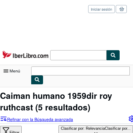
Iniciar sesión
Pasar al contenido principal
IberLibro.com
Menú
Mi cuenta
Caiman humano 1959dir roy
Consultar mis pedidos
ruthcast
(5 resultados)
Cerrar sesión
Refinar con la Búsqueda avanzada
Búsqueda avanzada
Clasificar por: Relevancia
Clasificar por...
Filtrar