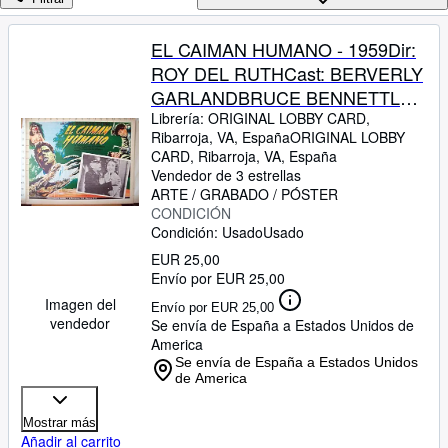
Colecciones
Libros antiguos
EL CAIMAN HUMANO - 1959Dir:
ROY DEL RUTHCast: BERVERLY
Arte y coleccionismo
GARLANDBRUCE BENNETTLON
Vendedores
CHANEYGEORGE
Librería:
ORIGINAL LOBBY CARD,
Ribarroja, VA, España
ORIGINAL LOBBY
Comenzar a vender
MACREADYMEXICOL.C.- 31 x
CARD
,
Ribarroja, VA, España
41-Cms.-13 x 16 IN.PLEASE
Vendedor de 3 estrellas
Ayuda
CHECK THE PICTURE FOR
ARTE / GRABADO / PÓSTER
CERRAR
CONDICIÓN
CONDITION
Condición: Usado
Usado
EUR 25,00
Envío por EUR 25,00
Imagen del
Envío por EUR 25,00
vendedor
Se envía de España a Estados Unidos de
America
Se envía de España a Estados Unidos
de America
Mostrar más
Añadir al carrito