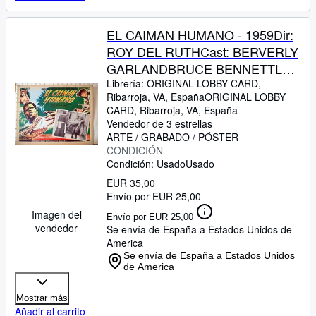
EL CAIMAN HUMANO - 1959Dir:
ROY DEL RUTHCast: BERVERLY
GARLANDBRUCE BENNETTLON
CHANEYGEORGE
Librería:
ORIGINAL LOBBY CARD,
Ribarroja, VA, España
ORIGINAL LOBBY
MACREADYMEXICOL.C.- 31 x
CARD
,
Ribarroja, VA, España
41-Cms.-13 x 16 IN.PLEASE
Vendedor de 3 estrellas
CHECK THE PICTURE FOR
ARTE / GRABADO / PÓSTER
CONDICIÓN
CONDITION
Condición: Usado
Usado
EUR 35,00
Envío por EUR 25,00
Imagen del
Envío por EUR 25,00
vendedor
Se envía de España a Estados Unidos de
America
Se envía de España a Estados Unidos
de America
Mostrar más
Añadir al carrito