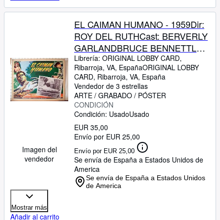
EL CAIMAN HUMANO - 1959Dir:
ROY DEL RUTHCast: BERVERLY
GARLANDBRUCE BENNETTLON
CHANEYGEORGE
Librería:
ORIGINAL LOBBY CARD,
Ribarroja, VA, España
ORIGINAL LOBBY
MACREADYMEXICOL.C.- 31 x
CARD
,
Ribarroja, VA, España
41-Cms.-13 x 16 IN.PLEASE
Vendedor de 3 estrellas
CHECK THE PICTURE FOR
ARTE / GRABADO / PÓSTER
CONDICIÓN
CONDITION
Condición: Usado
Usado
EUR 35,00
Envío por EUR 25,00
Imagen del
Envío por EUR 25,00
vendedor
Se envía de España a Estados Unidos de
America
Se envía de España a Estados Unidos
de America
Mostrar más
Añadir al carrito