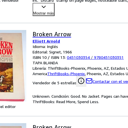
l vendedor
inc. "Discard" stamp on page edges, noticeable slant;
Mostrar más
Broken Arrow
Elliott Arnold
Idioma: Inglés
Editorial: Signet, 1966
ISBN 10 / ISBN 13:
0451030354
/
9780451030351
TAPA BLANDA
Librería:
ThriftBooks-Phoenix, Phoenix, AZ, Estados 
America
ThriftBooks-Phoenix
,
Phoenix, AZ, Estados 
Contactar con el v
Vendedor de 5 estrellas
Unknown. Condición: Good. No Jacket. Pages can hav
ThriftBooks: Read More, Spend Less.
el editor
Broken Arrow