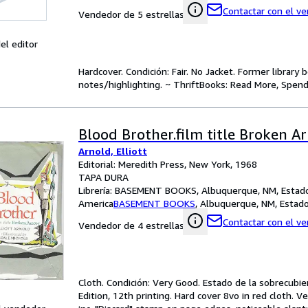
Contactar con el v
Vendedor de 5 estrellas
el editor
Hardcover. Condición: Fair. No Jacket. Former librar
notes/highlighting. ~ ThriftBooks: Read More, Spend
Blood Brother.film title Broken A
Arnold, Elliott
Editorial: Meredith Press, New York, 1968
TAPA DURA
Librería:
BASEMENT BOOKS, Albuquerque, NM, Estado
America
BASEMENT BOOKS
,
Albuquerque, NM, Estad
Contactar con el v
Vendedor de 4 estrellas
Cloth. Condición: Very Good. Estado de la sobrecubiert
Edition, 12th printing. Hard cover 8vo in red cloth. V