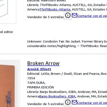
Editorial: Hawthorn Books
Librería:
ThriftBooks-Atlanta, AUSTELL, GA, Estados
America
ThriftBooks-Atlanta
,
AUSTELL, GA, Estados 
Contactar con el v
Vendedor de 5 estrellas
el editor
Unknown. Condición: Fair. No Jacket. Former library 
considerable notes/highlighting. ~ ThriftBooks: Rea
Broken Arrow
Arnold, Elliott
Editorial: Little, Brown / Duell, Sloan and Pearce, B
1954
TAPA DURA
PRIMERA EDICIÓN
Librería:
Banjo Booksellers, IOBA, Andover, MA, Esta
America
Banjo Booksellers, IOBA
,
Andover, MA, Estad
Contactar con el v
Vendedor de 5 estrellas