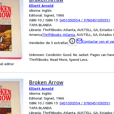
Elliott Arnold
Idioma: Inglés
Editorial: Signet, 1966
ISBN 10 / ISBN 13:
0451030354
/
9780451030351
TAPA BLANDA
Librería:
ThriftBooks-Atlanta, AUSTELL, GA, Estados
America
ThriftBooks-Atlanta
,
AUSTELL, GA, Estados 
Contactar con el v
Vendedor de 5 estrellas
Unknown. Condición: Good. No Jacket. Pages can hav
ThriftBooks: Read More, Spend Less.
el editor
Broken Arrow
Elliott Arnold
Idioma: Inglés
Editorial: Signet, 1966
ISBN 10 / ISBN 13:
0451030354
/
9780451030351
TAPA BLANDA
Librería:
ThriftBooks-Atlanta, AUSTELL, GA, Estados