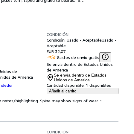
 jacket torn, taped and glued to boards. "S
…
CONDICIÓN
Condición: Usado - Aceptable
Usado -
Aceptable
EUR 32,07
Gastos de envío gratis
Se envía dentro de Estados Unidos
de America
Unidos de
Se envía dentro de Estados
Unidos de America
Unidos de America
endedor
Cantidad disponible:
1 disponibles
Añadir al carrito
e notes/highlighting. Spine may show signs of wear. ~
CONDICIÓN