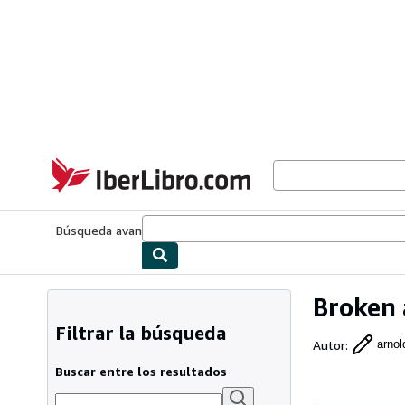
Pasar al contenido principal
IberLibro.com
Búsqueda avanzada
Colecciones
Libros antiguos
Arte y colecc
Broken 
Filtrar la búsqueda
Autor
:
arnold
Buscar entre los resultados