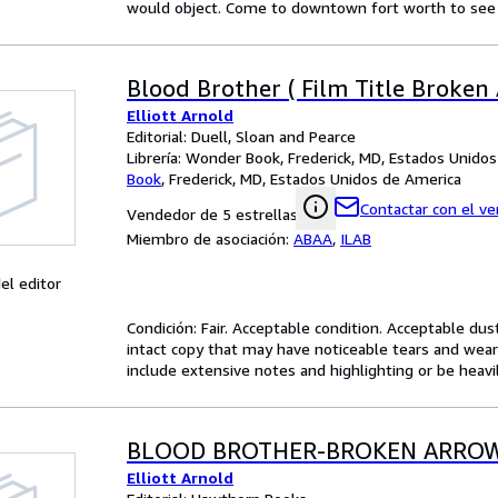
would object. Come to downtown fort worth to see o
Blood Brother ( Film Title Broken
Elliott Arnold
Editorial: Duell, Sloan and Pearce
Librería:
Wonder Book, Frederick, MD, Estados Unido
Book
,
Frederick, MD, Estados Unidos de America
Contactar con el v
Vendedor de 5 estrellas
Miembro de asociación:
ABAA
,
ILAB
el editor
Condición: Fair. Acceptable condition. Acceptable dust
intact copy that may have noticeable tears and wear
include extensive notes and highlighting or be heavi
BLOOD BROTHER-BROKEN ARRO
Elliott Arnold