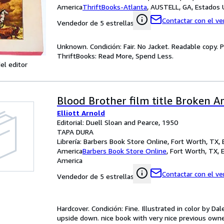
America
ThriftBooks-Atlanta
,
AUSTELL, GA, Estados 
Contactar con el v
Vendedor de 5 estrellas
Unknown. Condición: Fair. No Jacket. Readable copy.
ThriftBooks: Read More, Spend Less.
el editor
Blood Brother film title Broken A
Elliott Arnold
Editorial: Duell Sloan and Pearce, 1950
TAPA DURA
Librería:
Barbers Book Store Online, Fort Worth, TX,
America
Barbers Book Store Online
,
Fort Worth, TX, 
America
Contactar con el v
Vendedor de 5 estrellas
Hardcover. Condición: Fine. Illustrated in color by Da
upside down. nice book with very nice previous owner