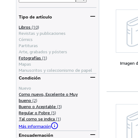
Tipo de artículo
Libros
(10)
Revistas y publicaciones
Cómics
Partituras
Arte, grabados y pósters
Fotografías
(1)
Imagen d
Mapas
Manuscritos y coleccionismo de papel
Condición
Nuevo
Como nuevo, Excelente o Muy
bueno
(2)
Bueno o Aceptable
(3)
Regular o Pobre
(5)
Tal como se indica
(1)
Más información
Encuadernación