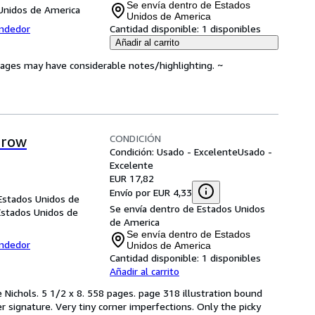
Se envía dentro de Estados
Unidos de America
Unidos de America
endedor
Cantidad disponible:
1 disponibles
Añadir al carrito
 Pages may have considerable notes/highlighting. ~
CONDICIÓN
rrow
Condición: Usado - Excelente
Usado -
Excelente
EUR 17,82
Envío por EUR 4,33
 Estados Unidos de
Se envía dentro de Estados Unidos
Estados Unidos de
de America
Se envía dentro de Estados
endedor
Unidos de America
Cantidad disponible:
1 disponibles
Añadir al carrito
le Nichols. 5 1/2 x 8. 558 pages. page 318 illustration bound
 signature. Very tiny corner imperfections. Only the picky