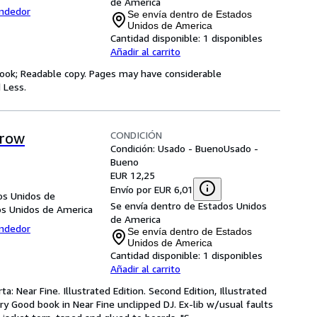
de America
endedor
Se envía dentro de Estados
Unidos de America
Cantidad disponible:
1 disponibles
Añadir al carrito
y book; Readable copy. Pages may have considerable
 Less.
CONDICIÓN
rrow
Condición: Usado - Bueno
Usado -
Bueno
EUR 12,25
Envío por EUR 6,01
s Unidos de
Se envía dentro de Estados Unidos
os Unidos de America
de America
endedor
Se envía dentro de Estados
Unidos de America
Cantidad disponible:
1 disponibles
Añadir al carrito
a: Near Fine. Illustrated Edition. Second Edition, Illustrated 
ery Good book in Near Fine unclipped DJ. Ex-lib w/usual faults 