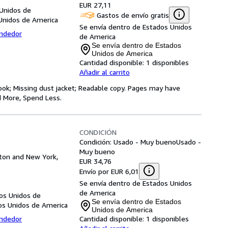
EUR 27,11
 Unidos de
Gastos de envío gratis
Unidos de America
Se envía dentro de Estados Unidos
endedor
de America
Se envía dentro de Estados
Unidos de America
Cantidad disponible:
1 disponibles
Añadir al carrito
book; Missing dust jacket; Readable copy. Pages may have
d More, Spend Less.
CONDICIÓN
Condición: Usado - Muy bueno
Usado -
Muy bueno
oston and New York,
EUR 34,76
Envío por EUR 6,01
Se envía dentro de Estados Unidos
de America
dos Unidos de
Se envía dentro de Estados
os Unidos de America
Unidos de America
endedor
Cantidad disponible:
1 disponibles