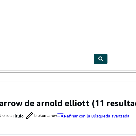
ionismo
Vendedores
Comenzar a vender
arrow de arnold elliott
(11 resulta
Título
:
Refinar con la Búsqueda avanzada
 elliott
broken arrow