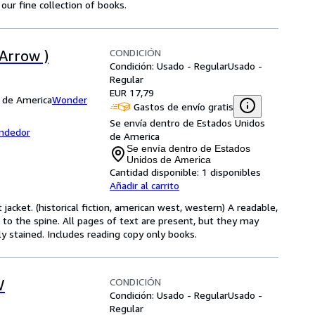
ur fine collection of books.
CONDICIÓN
 Arrow )
Condición: Usado - Regular
Usado -
Regular
EUR 17,79
s de America
Wonder
Gastos de envío gratis
Se envía dentro de Estados Unidos
endedor
de America
Se envía dentro de Estados
Unidos de America
Cantidad disponible:
1 disponibles
Añadir al carrito
 jacket. (historical fiction, american west, western) A readable,
 to the spine. All pages of text are present, but they may
ly stained. Includes reading copy only books.
CONDICIÓN
W
Condición: Usado - Regular
Usado -
Regular