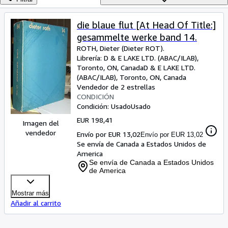
Colecciones
Libros antiguos
die blaue flut [At Head Of Title:]
gesammelte werke band 14.
Arte y coleccionismo
ROTH, Dieter (Dieter ROT).
Vendedores
Librería:
D & E LAKE LTD. (ABAC/ILAB),
Toronto, ON, Canada
D & E LAKE LTD.
Comenzar a vender
(ABAC/ILAB)
,
Toronto, ON, Canada
Vendedor de 2 estrellas
Ayuda
CONDICIÓN
Condición: Usado
Usado
CERRAR
EUR 198,41
Imagen del
vendedor
Envío por EUR 13,02
Envío por EUR 13,02
Se envía de Canada a Estados Unidos de
America
Se envía de Canada a Estados Unidos
de America
Mostrar más
Añadir al carrito