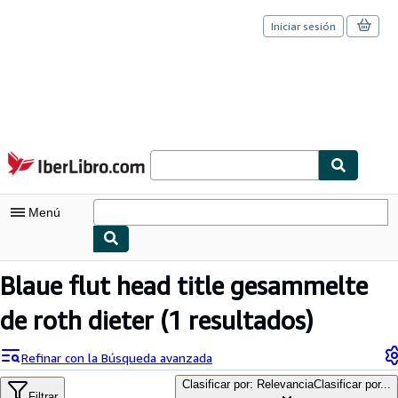
Iniciar sesión
Pasar al contenido principal
IberLibro.com
Menú
Mi cuenta
Blaue flut head title gesammelte
Consultar mis pedidos
de roth dieter
(1 resultados)
Cerrar sesión
Refinar con la Búsqueda avanzada
Búsqueda avanzada
Clasificar por: Relevancia
Clasificar por...
Filtrar