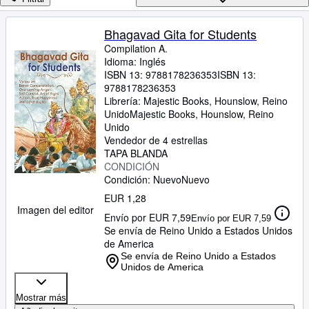
Colecciones
Libros antiguos
Bhagavad Gita for Students
Compilation A.
Arte y coleccionismo
Idioma: Inglés
Vendedores
ISBN 13:
9788178236353
ISBN 13:
9788178236353
Comenzar a vender
Librería:
Majestic Books, Hounslow, Reino
Unido
Majestic Books
,
Hounslow, Reino
Ayuda
Unido
Vendedor de 4 estrellas
CERRAR
TAPA BLANDA
CONDICIÓN
Condición: Nuevo
Nuevo
EUR 1,28
Imagen del editor
Envío por EUR 7,59
Envío por EUR 7,59
Se envía de Reino Unido a Estados Unidos
de America
Se envía de Reino Unido a Estados
Unidos de America
Mostrar más