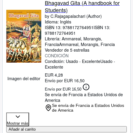
Bhagavad Gita (A handbook for
Students)
by C.Rajagapalachari (Author)
Idioma: Inglés
ISBN 13:
9788172764951
ISBN 13:
9788172764951
Librería:
Ammareal, Morangis,
Francia
Ammareal
,
Morangis, Francia
Vendedor de 5 estrellas
CONDICIÓN
Condición: Usado - Excelente
Usado -
Excelente
EUR 4,28
Imagen del editor
Envío por EUR 16,50
Envío por EUR 16,50
Se envía de Francia a Estados Unidos de
America
Se envía de Francia a Estados Unidos
de America
Mostrar más
Añadir al carrito