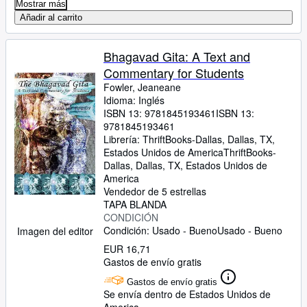
Mostrar más
Añadir al carrito
Bhagavad Gita: A Text and
Commentary for Students
Fowler, Jeaneane
Idioma: Inglés
ISBN 13:
9781845193461
ISBN 13:
9781845193461
Librería:
ThriftBooks-Dallas, Dallas, TX,
Estados Unidos de America
ThriftBooks-
Dallas
,
Dallas, TX, Estados Unidos de
America
Vendedor de 5 estrellas
TAPA BLANDA
CONDICIÓN
Condición: Usado - Bueno
Usado - Bueno
Imagen del editor
EUR 16,71
Gastos de envío gratis
Gastos de envío gratis
Se envía dentro de Estados Unidos de