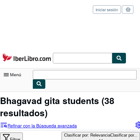
Iniciar sesión
Pasar al contenido principal
IberLibro.com
Menú
Mi cuenta
Bhagavad gita students
(38
Consultar mis pedidos
resultados)
Cerrar sesión
Refinar con la Búsqueda avanzada
Búsqueda avanzada
Clasificar por: Relevancia
Clasificar por...
Filtrar