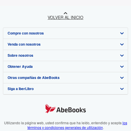
VOLVER AL INICIO
Compre con nosotros
Venda con nosotros
Búsqueda avanzada
Sobre nosotros
Colecciones
Comenzar a vender
Obtener Ayuda
Mi cuenta
Únase a nuestro programa de afiliados
Sobre IberLibro
Otras compañías de AbeBooks
Mis pedidos
Recomiende un vendedor
Medios
Preguntas frecuentes y guías
Siga a IberLibro
Ver carrito
Empleo
Atención al Cliente
AbeBooks.com
Política de Privacidad
AbeBooks.co.uk
Preferencias de cookies
AbeBooks.de
Aviso de cookies
AbeBooks.fr
Utilizando la página web, usted confirma que ha leído, entendido y acepta
los
términos y condiciones generales de utilización
.