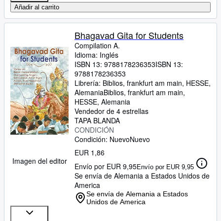
Añadir al carrito
Bhagavad Gita for Students
Compilation A.
Idioma: Inglés
ISBN 13:
9788178236353
ISBN 13:
9788178236353
Librería:
Biblios, frankfurt am main, HESSE,
Alemania
Biblios
,
frankfurt am main,
HESSE, Alemania
Vendedor de 4 estrellas
TAPA BLANDA
CONDICIÓN
Condición: Nuevo
Nuevo
EUR 1,86
Imagen del editor
Envío por EUR 9,95
Envío por EUR 9,95
Se envía de Alemania a Estados Unidos de
America
Se envía de Alemania a Estados
Unidos de America