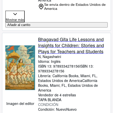
America
Se envía dentro de Estados Unidos de
America
Mostrar más
Añadir al carrito
Bhagavad Gita Life Lessons and
Insights for Children: Stories and
Plays for Teachers and Students
N, Nagashwini
Idioma: Inglés
ISBN 13:
9789334278156
ISBN 13:
9789334278156
Librería:
California Books, Miami, FL,
Estados Unidos de America
California
Books
,
Miami, FL, Estados Unidos de
America
Vendedor de 4 estrellas
TAPA BLANDA
Imagen del editor
CONDICIÓN
Condición: Nuevo
Nuevo