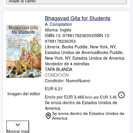
Añadir al carrito
Bhagavad Gita for Students
A. Compilation
Idioma: Inglés
ISBN 13:
9788178236353
ISBN 13:
9788178236353
Librería:
Books Puddle, New York, NY,
Estados Unidos de America
Books Puddle
,
New York, NY, Estados Unidos de America
Vendedor de 4 estrellas
TAPA BLANDA
CONDICIÓN
Condición: Nuevo
Nuevo
EUR 6,21
Imagen del editor
Envío por EUR 3,46
Envío por EUR 3,46
Se envía dentro de Estados Unidos de
America
Se envía dentro de Estados Unidos de
America
Mostrar más