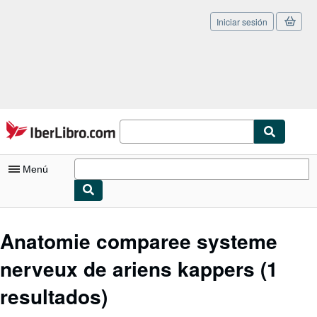
Iniciar sesión
Pasar al contenido principal
IberLibro.com
Menú
Mi cuenta
Anatomie comparee systeme
Consultar mis pedidos
nerveux de ariens kappers
(1
Cerrar sesión
resultados)
Búsqueda avanzada