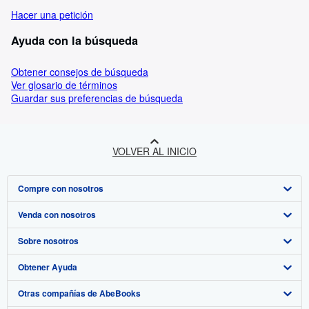
Hacer una petición
Ayuda con la búsqueda
Obtener consejos de búsqueda
Ver glosario de términos
Guardar sus preferencias de búsqueda
VOLVER AL INICIO
Compre con nosotros
Venda con nosotros
Búsqueda avanzada
Sobre nosotros
Colecciones
Comenzar a vender
Obtener Ayuda
Mi cuenta
Únase a nuestro programa de afiliados
Sobre IberLibro
Otras compañías de AbeBooks
Mis pedidos
Recomiende un vendedor
Medios
Preguntas frecuentes y guías