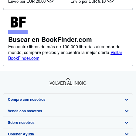
Envío por EUR 20,00
Envío por EUR 9,10
Buscar en BookFinder.com
Encuentre libros de más de 100.000 librerías alrededor del
mundo, compare precios y encuentre la mejor oferta.
Visitar
BookFinder.com
VOLVER AL INICIO
Compre con nosotros
Venda con nosotros
Búsqueda avanzada
Sobre nosotros
Colecciones
Comenzar a vender
Obtener Ayuda
Mi cuenta
Únase a nuestro programa de afiliados
Sobre IberLibro