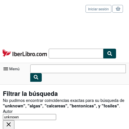
Iniciar sesión
Pasar al contenido principal
IberLibro.com
Menú
Mi cuenta
Filtrar la búsqueda
Consultar mis pedidos
No pudimos encontrar coincidencias exactas para su búsqueda de
"
unknown
"
,
"
algas
"
,
"
calcareas
"
,
"
bentonicas
"
,
y
"
fosiles
"
.
Cerrar sesión
Autor
Búsqueda avanzada