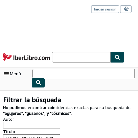
Iniciar sesión
Pasar al contenido principal
IberLibro.com
Menú
Mi cuenta
Filtrar la búsqueda
Consultar mis pedidos
No pudimos encontrar coincidencias exactas para su búsqueda de
"
agujeros
"
,
"
gusanos
"
,
y
"
cósmicos
"
.
Cerrar sesión
Autor
Búsqueda avanzada
Título