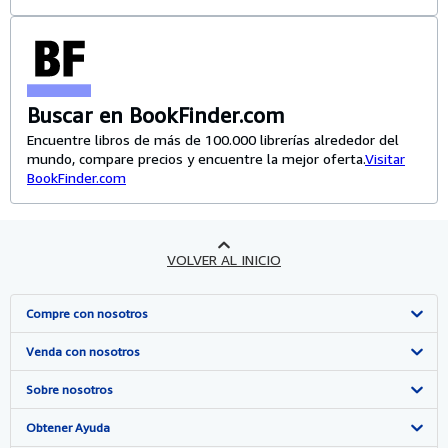
Buscar en BookFinder.com
Encuentre libros de más de 100.000 librerías alrededor del
mundo, compare precios y encuentre la mejor oferta.
Visitar
BookFinder.com
VOLVER AL INICIO
Compre con nosotros
Búsqueda avanzada
Venda con nosotros
Colecciones
Comenzar a vender
Sobre nosotros
Mi cuenta
Únase a nuestro programa de afiliados
Sobre IberLibro
Obtener Ayuda