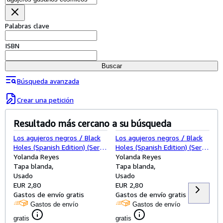
Colecciones
Libros antiguos
Palabras clave
Arte y coleccionismo
ISBN
Vendedores
Buscar
Comenzar a vender
Búsqueda avanzada
Ayuda
Crear una petición
CERRAR
Resultado más cercano a su búsqueda
Los agujeros negros / Black
Los agujeros negros / Black
Holes (Spanish Edition) (Serie
Holes (Spanish Edition) (Serie
Naranja)
Yolanda Reyes
Naranja)
Yolanda Reyes
Tapa blanda
Tapa blanda
Usado
Usado
EUR 2,80
EUR 2,80
Gastos de envío gratis
Gastos de envío gratis
Gastos de envío
Gastos de envío
gratis
gratis