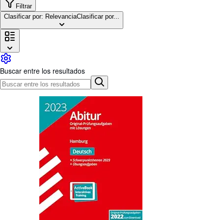
Colecciones
Filtrar
Clasificar por: Relevancia
Clasificar por...
Libros antiguos
Arte y coleccionismo
Vendedores
Comenzar a vender
Buscar entre los resultados
Ayuda
CERRAR