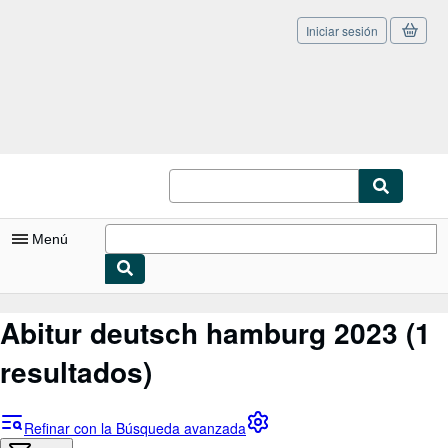
Iniciar sesión
Pasar al contenido principal
IberLibro.com
Menú
Mi cuenta
Abitur deutsch hamburg 2023
(1
Consultar mis pedidos
resultados)
Cerrar sesión
Búsqueda avanzada
Refinar con la Búsqueda avanzada