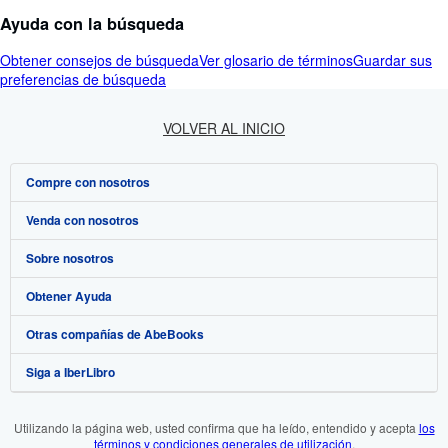
Ayuda con la búsqueda
Obtener consejos de búsqueda
Ver glosario de términos
Guardar sus
preferencias de búsqueda
VOLVER AL INICIO
Compre con nosotros
Venda con nosotros
Búsqueda avanzada
Sobre nosotros
Colecciones
Comenzar a vender
Obtener Ayuda
Mi cuenta
Únase a nuestro programa de afiliados
Sobre IberLibro
Otras compañías de AbeBooks
Mis pedidos
Recomiende un vendedor
Medios
Preguntas frecuentes y guías
Siga a IberLibro
Ver carrito
Empleo
Atención al Cliente
AbeBooks.com
Política de Privacidad
AbeBooks.co.uk
Utilizando la página web, usted confirma que ha leído, entendido y acepta
los
términos y condiciones generales de utilización
.