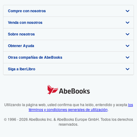
Compre con nosotros
Venda con nosotros
Búsqueda avanzada
Sobre nosotros
Colecciones
Comenzar a vender
Obtener Ayuda
Mi cuenta
Únase a nuestro programa de afiliados
Sobre IberLibro
Otras compañías de AbeBooks
Mis pedidos
Recomiende un vendedor
Medios
Preguntas frecuentes y guías
Siga a IberLibro
Ver carrito
Empleo
Atención al Cliente
AbeBooks.com
Política de Privacidad
AbeBooks.co.uk
Preferencias de cookies
AbeBooks.de
Aviso de cookies
AbeBooks.fr
Utilizando la página web, usted confirma que ha leído, entendido y acepta
los
términos y condiciones generales de utilización
.
Accesibilidad
AbeBooks.it
© 1996 - 2026 AbeBooks Inc. & AbeBooks Europe GmbH. Todos los derechos
reservados.
AbeBooks Aus/NZ