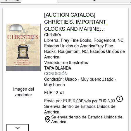
Colecciones
Libros antiguos
[AUCTION CATALOG]
CHRISTIE'S: IMPORTANT
Arte y coleccionismo
CLOCKS AND MARINE
Vendedores
CHRONOMETERS:
Christie's
Librería:
Frey Fine Books, Rougemont, NC,
Comenzar a vender
WEDNESDAY 24 NOVEMBER
Estados Unidos de America
Frey Fine
1999
Books
,
Rougemont, NC, Estados Unidos de
Ayuda
America
CERRAR
Vendedor de 5 estrellas
TAPA BLANDA
CONDICIÓN
Condición: Usado - Muy bueno
Usado -
Muy bueno
Imagen del
EUR 13,41
vendedor
Envío por EUR 6,03
Envío por EUR 6,03
Se envía dentro de Estados Unidos de
America
Se envía dentro de Estados Unidos de
America