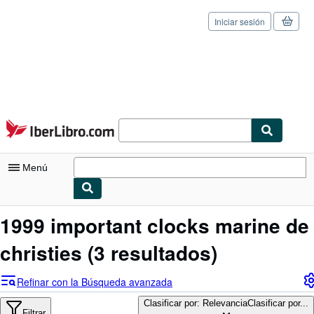
Iniciar sesión
Pasar al contenido principal
IberLibro.com
Menú
Mi cuenta
1999 important clocks marine de
Consultar mis pedidos
christies
(3 resultados)
Cerrar sesión
Refinar con la Búsqueda avanzada
Búsqueda avanzada
Clasificar por: Relevancia
Clasificar por...
Filtrar