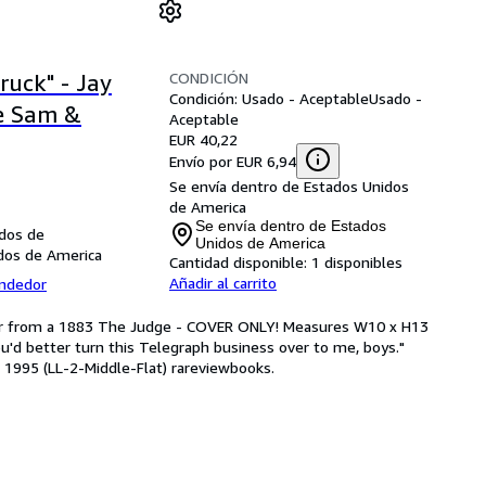
CONDICIÓN
ruck" - Jay
Condición: Usado - Aceptable
Usado -
le Sam &
Aceptable
EUR 40,22
Envío por EUR 6,94
Se envía dentro de Estados Unidos
de America
Se envía dentro de Estados
idos de
Unidos de America
dos de America
Cantidad disponible:
1 disponibles
Añadir al carrito
endedor
cover from a 1883 The Judge - COVER ONLY! Measures W10 x H13
'd better turn this Telegraph business over to me, boys."
e 1995 (LL-2-Middle-Flat) rareviewbooks.