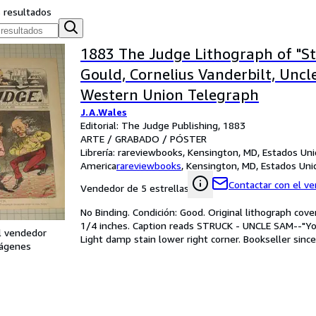
s resultados
1883 The Judge Lithograph of "St
Gould, Cornelius Vanderbilt, Unc
Western Union Telegraph
J.A.Wales
Editorial: The Judge Publishing, 1883
ARTE / GRABADO / PÓSTER
Librería:
rareviewbooks, Kensington, MD, Estados Un
America
rareviewbooks
,
Kensington, MD, Estados Uni
Contactar con el v
Vendedor de 5 estrellas
No Binding. Condición: Good. Original lithograph 
1/4 inches. Caption reads STRUCK - UNCLE SAM--"You
l vendedor
Light damp stain lower right corner. Bookseller sinc
ágenes