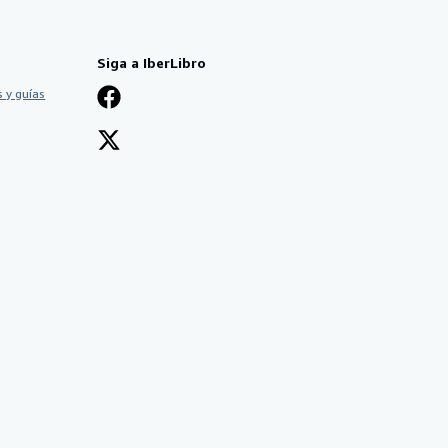
Siga a IberLibro
 y guías