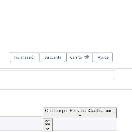
Iniciar sesión
Su cuenta
Carrito
Ayuda
Clasificar por: Relevancia
Clasificar por...