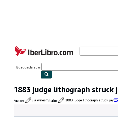
Pasar al contenido principal
IberLibro.com
Búsqueda avanzada
Colecciones
Libros antiguos
Arte y colecc
1883 judge lithograph struck j
Autor
:
Título
:
j a wales
1883 judge lithograph struck jay