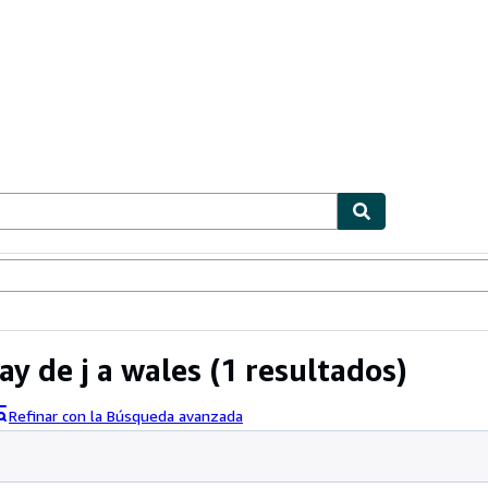
ionismo
Vendedores
Comenzar a vender
ay de j a wales
(1 resultados)
Refinar con la Búsqueda avanzada