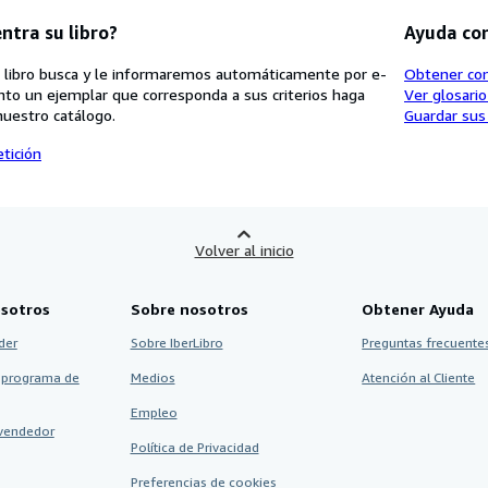
ntra su libro?
Ayuda co
 libro busca y le informaremos automáticamente por e-
Obtener co
nto un ejemplar que corresponda a sus criterios haga
Ver glosari
nuestro catálogo.
Guardar sus
tición
Volver al inicio
sotros
Sobre nosotros
Obtener Ayuda
der
Sobre IberLibro
Preguntas frecuentes
 programa de
Medios
Atención al Cliente
Empleo
vendedor
Política de Privacidad
Preferencias de cookies