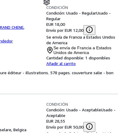
CONDICIÓN
Condición: Usado - Regular
Usado -
Regular
EUR 18,00
GRAND CHENE
,
Envío por EUR 12,00
Se envía de Francia a Estados Unidos
endedor
de America
Se envía de Francia a Estados
Unidos de America
Cantidad disponible:
1 disponibles
Añadir al carrito
liure éditeur - illustrations. 578 pages. couverture salie - bon
CONDICIÓN
Condición: Usado - Aceptable
Usado -
Aceptable
EUR 28,55
Envío por EUR 50,00
selare, Belgica