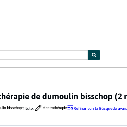
ionismo
Vendedores
Comenzar a vender
thérapie de dumoulin bisschop
(2 
Título
:
Refinar con la Búsqueda ava
ulin bisschop
électrothérapie