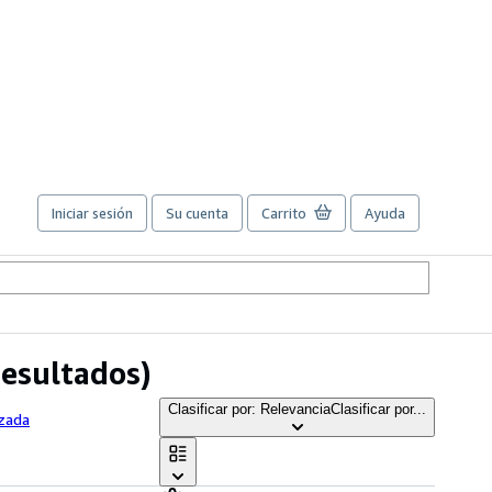
Iniciar sesión
Su cuenta
Carrito
Ayuda
resultados)
Clasificar por: Relevancia
Clasificar por...
nzada