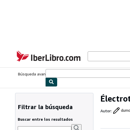
Pasar al contenido principal
IberLibro.com
Búsqueda avanzada
Colecciones
Libros antiguos
Arte y colecc
Électro
Filtrar la búsqueda
Autor
:
dumo
Buscar entre los resultados