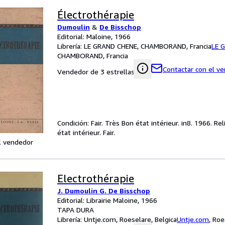
Électrothérapie
Dumoulin
&
De Bisschop
Editorial: Maloine, 1966
Librería:
LE GRAND CHENE, CHAMBORAND, Francia
LE 
CHAMBORAND, Francia
Contactar con el v
Vendedor de 3 estrellas
Condición: Fair. Très Bon état intérieur. in8. 1966. Re
état intérieur. Fair.
l vendedor
Electrothérapie
J. Dumoulin G. De Bisschop
Editorial: Librairie Maloine, 1966
TAPA DURA
Librería:
Untje.com, Roeselare, Belgica
Untje.com
,
Roe