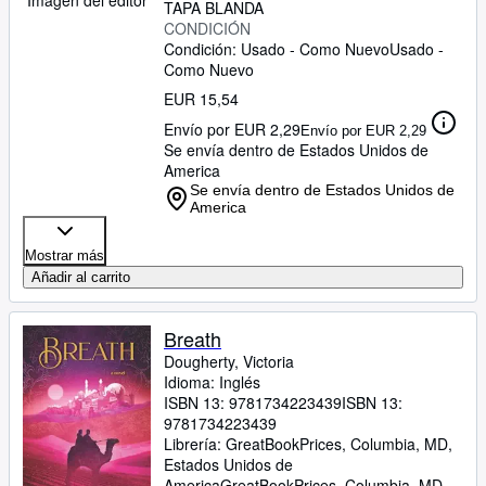
TAPA BLANDA
CONDICIÓN
Condición: Usado - Como Nuevo
Usado -
Como Nuevo
EUR 15,54
Envío por EUR 2,29
Envío por EUR 2,29
Se envía dentro de Estados Unidos de
America
Se envía dentro de Estados Unidos de
America
Mostrar más
Añadir al carrito
Breath
Dougherty, Victoria
Idioma: Inglés
ISBN 13:
9781734223439
ISBN 13:
9781734223439
Librería:
GreatBookPrices, Columbia, MD,
Estados Unidos de
America
GreatBookPrices
,
Columbia, MD,