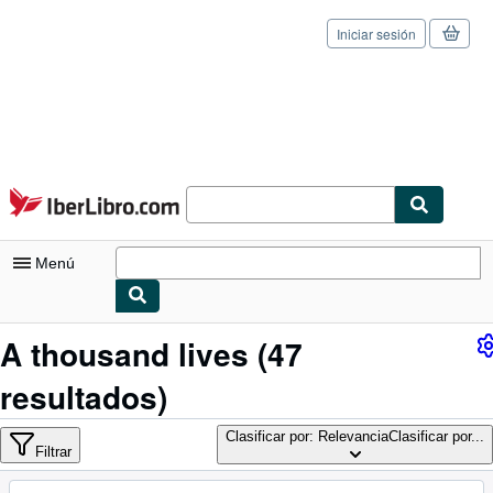
Iniciar sesión
Pasar al contenido principal
IberLibro.com
Menú
Mi cuenta
A thousand lives
(47
Consultar mis pedidos
resultados)
Cerrar sesión
Clasificar por: Relevancia
Clasificar por...
Filtrar
Búsqueda avanzada