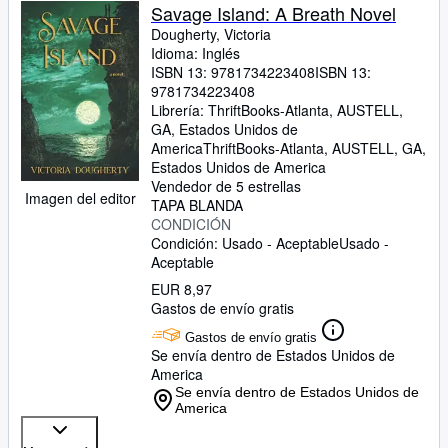
Colecciones
Savage Island: A Breath Novel
Dougherty, Victoria
Libros antiguos
Idioma: Inglés
Arte y coleccionismo
ISBN 13:
9781734223408
ISBN 13:
9781734223408
Vendedores
Librería:
ThriftBooks-Atlanta, AUSTELL,
GA, Estados Unidos de
Comenzar a vender
America
ThriftBooks-Atlanta
,
AUSTELL, GA,
Estados Unidos de America
Ayuda
Vendedor de 5 estrellas
Imagen del editor
TAPA BLANDA
CERRAR
CONDICIÓN
Condición: Usado - Aceptable
Usado -
Aceptable
EUR 8,97
Gastos de envío gratis
Gastos de envío gratis
Se envía dentro de Estados Unidos de
America
Se envía dentro de Estados Unidos de
America