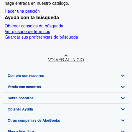
haga entrada en nuestro catálogo.
Hacer una petición
Ayuda con la búsqueda
Obtener consejos de búsqueda
Ver glosario de términos
Guardar sus preferencias de búsqueda
VOLVER AL INICIO
Compre con nosotros
Venda con nosotros
Búsqueda avanzada
Sobre nosotros
Colecciones
Comenzar a vender
Obtener Ayuda
Mi cuenta
Únase a nuestro programa de afiliados
Sobre IberLibro
Otras compañías de AbeBooks
Mis pedidos
Recomiende un vendedor
Medios
Preguntas frecuentes y guías
Siga a IberLibro
Ver carrito
Empleo
Atención al Cliente
AbeBooks.com