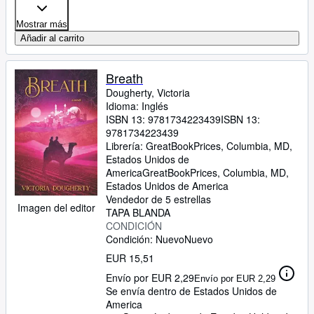
Mostrar más
Añadir al carrito
Breath
Dougherty, Victoria
Idioma: Inglés
ISBN 13:
9781734223439
ISBN 13:
9781734223439
Librería:
GreatBookPrices, Columbia, MD,
Estados Unidos de
America
GreatBookPrices
,
Columbia, MD,
Estados Unidos de America
Vendedor de 5 estrellas
Imagen del editor
TAPA BLANDA
CONDICIÓN
Condición: Nuevo
Nuevo
EUR 15,51
Envío por EUR 2,29
Envío por EUR 2,29
Se envía dentro de Estados Unidos de
America