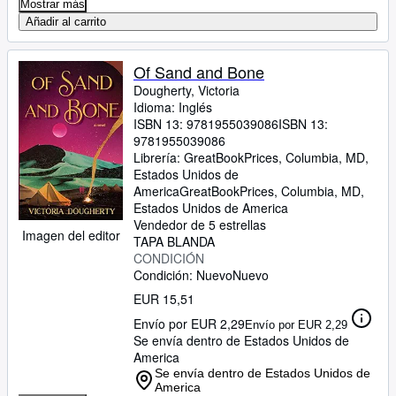
Mostrar más
Añadir al carrito
Of Sand and Bone
Dougherty, Victoria
Idioma: Inglés
ISBN 13:
9781955039086
ISBN 13:
9781955039086
Librería:
GreatBookPrices, Columbia, MD,
Estados Unidos de
America
GreatBookPrices
,
Columbia, MD,
Estados Unidos de America
Vendedor de 5 estrellas
Imagen del editor
TAPA BLANDA
CONDICIÓN
Condición: Nuevo
Nuevo
EUR 15,51
Envío por EUR 2,29
Envío por EUR 2,29
Se envía dentro de Estados Unidos de
America
Se envía dentro de Estados Unidos de
America