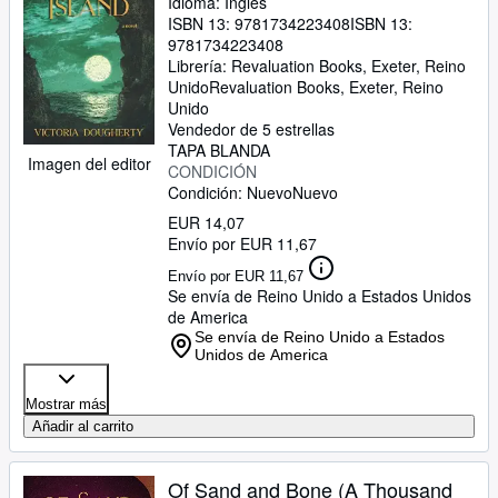
Idioma: Inglés
ISBN 13:
9781734223408
ISBN 13:
9781734223408
Librería:
Revaluation Books, Exeter, Reino
Unido
Revaluation Books
,
Exeter, Reino
Unido
Vendedor de 5 estrellas
TAPA BLANDA
Imagen del editor
CONDICIÓN
Condición: Nuevo
Nuevo
EUR 14,07
Envío por EUR 11,67
Envío por EUR 11,67
Se envía de Reino Unido a Estados Unidos
de America
Se envía de Reino Unido a Estados
Unidos de America
Mostrar más
Añadir al carrito
Of Sand and Bone (A Thousand