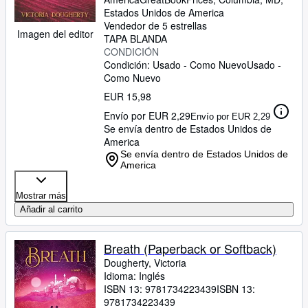
Estados Unidos de America
Vendedor de 5 estrellas
Imagen del editor
TAPA BLANDA
CONDICIÓN
Condición: Usado - Como Nuevo
Usado -
Como Nuevo
EUR 15,98
Envío por EUR 2,29
Envío por EUR 2,29
Se envía dentro de Estados Unidos de
America
Se envía dentro de Estados Unidos de
America
Mostrar más
Añadir al carrito
Breath (Paperback or Softback)
Dougherty, Victoria
Idioma: Inglés
ISBN 13:
9781734223439
ISBN 13:
9781734223439