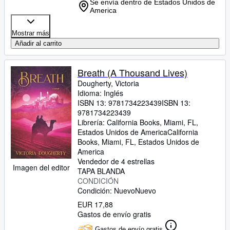
Se envía dentro de Estados Unidos de
America
Mostrar más
Añadir al carrito
Breath (A Thousand Lives)
Dougherty, Victoria
Idioma: Inglés
ISBN 13:
9781734223439
ISBN 13:
9781734223439
Librería:
California Books, Miami, FL,
Estados Unidos de America
California
Books
,
Miami, FL, Estados Unidos de
America
Vendedor de 4 estrellas
Imagen del editor
TAPA BLANDA
CONDICIÓN
Condición: Nuevo
Nuevo
EUR 17,88
Gastos de envío gratis
Gastos de envío gratis