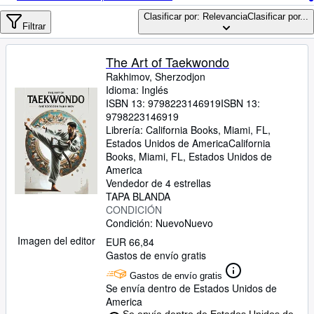
Colecciones
Clasificar por: Relevancia
Clasificar por...
Libros antiguos
Filtrar
Arte y coleccionismo
The Art of Taekwondo
Vendedores
Rakhimov, Sherzodjon
Idioma: Inglés
Comenzar a vender
ISBN 13:
9798223146919
ISBN 13:
9798223146919
Ayuda
Librería:
California Books, Miami, FL,
Estados Unidos de America
California
CERRAR
Books
,
Miami, FL, Estados Unidos de
America
Vendedor de 4 estrellas
TAPA BLANDA
CONDICIÓN
Condición: Nuevo
Nuevo
Imagen del editor
EUR 66,84
Gastos de envío gratis
Gastos de envío gratis
Se envía dentro de Estados Unidos de
America