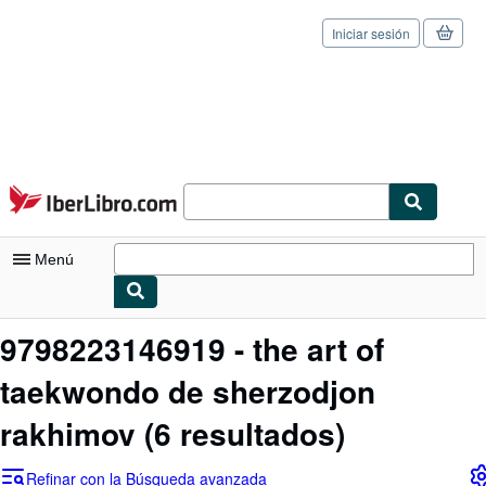
Iniciar sesión
Pasar al contenido principal
IberLibro.com
Menú
Mi cuenta
9798223146919 - the art of
Consultar mis pedidos
taekwondo de sherzodjon
Cerrar sesión
rakhimov
(6 resultados)
Búsqueda avanzada
Refinar con la Búsqueda avanzada