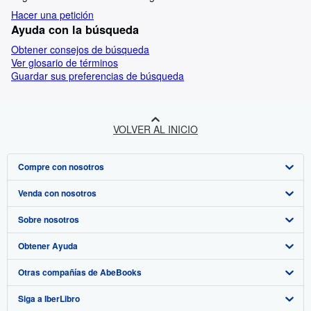
Hacer una petición
Ayuda con la búsqueda
Obtener consejos de búsqueda
Ver glosario de términos
Guardar sus preferencias de búsqueda
VOLVER AL INICIO
Compre con nosotros
Venda con nosotros
Búsqueda avanzada
Sobre nosotros
Colecciones
Comenzar a vender
Obtener Ayuda
Mi cuenta
Únase a nuestro programa de afiliados
Sobre IberLibro
Otras compañías de AbeBooks
Mis pedidos
Recomiende un vendedor
Medios
Preguntas frecuentes y guías
Siga a IberLibro
Ver carrito
Empleo
Atención al Cliente
AbeBooks.com