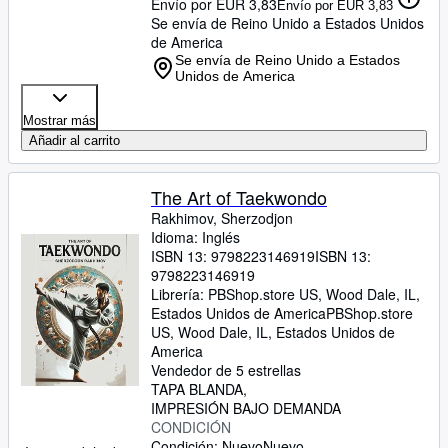
Envío por EUR 3,83
Envío por EUR 3,83
Se envía de Reino Unido a Estados Unidos
de America
Se envía de Reino Unido a Estados
Unidos de America
Mostrar más
Añadir al carrito
The Art of Taekwondo
Rakhimov, Sherzodjon
Idioma: Inglés
ISBN 13:
9798223146919
ISBN 13:
9798223146919
Librería:
PBShop.store US, Wood Dale, IL,
Estados Unidos de America
PBShop.store
US
,
Wood Dale, IL, Estados Unidos de
America
Vendedor de 5 estrellas
TAPA BLANDA
IMPRESIÓN BAJO DEMANDA
CONDICIÓN
Condición: Nuevo
Nuevo