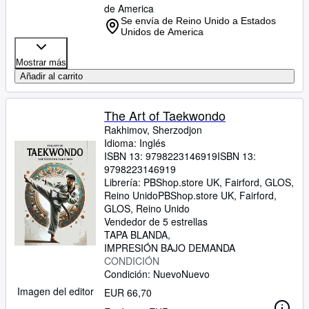
de America
Se envía de Reino Unido a Estados
Unidos de America
Mostrar más
Añadir al carrito
The Art of Taekwondo
Rakhimov, Sherzodjon
Idioma: Inglés
ISBN 13:
9798223146919
ISBN 13:
9798223146919
Librería:
PBShop.store UK, Fairford, GLOS,
Reino Unido
PBShop.store UK
,
Fairford,
GLOS, Reino Unido
Vendedor de 5 estrellas
TAPA BLANDA
IMPRESIÓN BAJO DEMANDA
CONDICIÓN
Condición: Nuevo
Nuevo
Imagen del editor
EUR 66,70