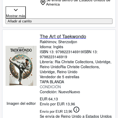
Se envía dentro de Estados Unidos de
America
Mostrar más
Añadir al carrito
The Art of Taekwondo
Rakhimov, Sherzodjon
Idioma: Inglés
ISBN 13:
9798223146919
ISBN 13:
9798223146919
Librería:
Ria Christie Collections, Uxbridge,
Reino Unido
Ria Christie Collections
,
Uxbridge, Reino Unido
Vendedor de 5 estrellas
TAPA BLANDA
CONDICIÓN
Condición: Nuevo
Nuevo
EUR 64,13
Imagen del editor
Envío por EUR 13,96
Envío por EUR 13,96
Se envía de Reino Unido a Estados Unidos