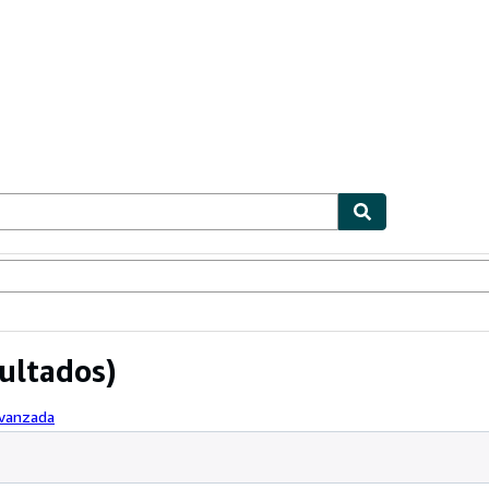
ionismo
Vendedores
Comenzar a vender
ultados)
avanzada