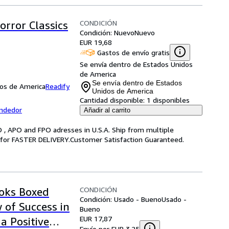
CONDICIÓN
rror Classics
Condición: Nuevo
Nuevo
EUR 19,68
Gastos de envío gratis
Se envía dentro de Estados Unidos
de America
Se envía dentro de Estados
dos de America
Readify
Unidos de America
Cantidad disponible:
1 disponibles
endedor
Añadir al carrito
 , APO and FPO adresses in U.S.A. Ship from multiple
g for FASTER DELIVERY.Customer Satisfaction Guaranteed.
CONDICIÓN
ooks Boxed
Condición: Usado - Bueno
Usado -
 of Success in
Bueno
EUR 17,87
a Positive
Envío por EUR 3,25