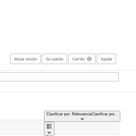
Iniciar sesión
Su cuenta
Carrito
Ayuda
Clasificar por: Relevancia
Clasificar por...