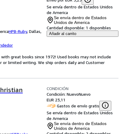
ur Way
Se envía dentro de Estados Unidos
de America
Se envía dentro de Estados
Unidos de America
Cantidad disponible:
1 disponibles
erica
HPB-Ruby
,
Dallas,
Añadir al carrito
endedor
s with great books since 1972! Used books may not include
or limited writing. We ship orders daily and Customer
CONDICIÓN
hristian
Condición: Nuevo
Nuevo
EUR 23,11
Gastos de envío gratis
Se envía dentro de Estados Unidos
de America
Se envía dentro de Estados
Unidos de America
Cantidad disponible:
2 disponibles