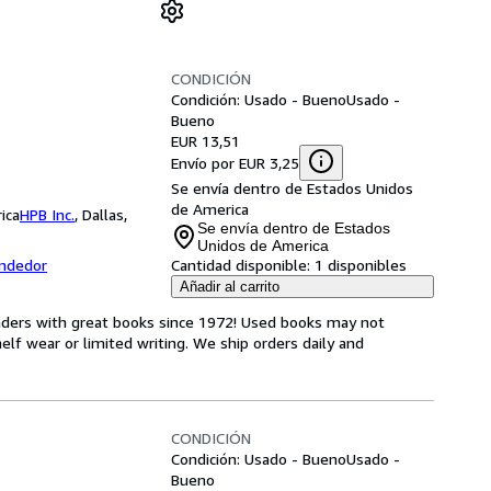
CONDICIÓN
Condición: Usado - Bueno
Usado -
Bueno
EUR 13,51
Envío por EUR 3,25
Se envía dentro de Estados Unidos
de America
ica
HPB Inc.
,
Dallas,
Se envía dentro de Estados
Unidos de America
endedor
Cantidad disponible:
1 disponibles
Añadir al carrito
aders with great books since 1972! Used books may not
f wear or limited writing. We ship orders daily and
CONDICIÓN
Condición: Usado - Bueno
Usado -
Bueno