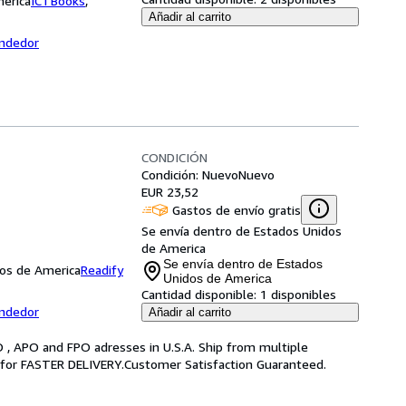
merica
ICTBooks
,
Añadir al carrito
endedor
CONDICIÓN
Condición: Nuevo
Nuevo
EUR 23,52
Gastos de envío gratis
Se envía dentro de Estados Unidos
de America
Se envía dentro de Estados
dos de America
Readify
Unidos de America
Cantidad disponible:
1 disponibles
endedor
Añadir al carrito
 , APO and FPO adresses in U.S.A. Ship from multiple
g for FASTER DELIVERY.Customer Satisfaction Guaranteed.