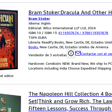
Bram Stoker:Dracula And Other Ho
Bram Stoker
Idioma: Inglés
Editorial: Wilco International LLP Ltd, 2024
ISBN 10 / ISBN 13:
8119307674
/
9788119307678
TAPA DURA
Librería:
Readify Books, New Castle, DE, Estados Uni
Books
,
New Castle, DE, Estados Unidos de America
Contactar con el v
Vendedor de 5 estrellas
Hardcover. Condición: NEW. Brand New, We ship to PO
Locations including India Choose Expedited Shippin
el editor
The Napoleon Hill Collection 4 B
Set(Think and Grow Rich, The Law
Fifteen Lessons, Success Through 