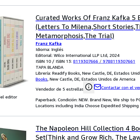
Curated Works Of Franz Kafka 5 
(Letters To Milena,Short Stories,
Metamorphosis,The Trial)
Franz Kafka
Idioma: Inglés
Editorial: Wilco International LLP Ltd, 2024
ISBN 10 / ISBN 13:
8119307666
/
9788119307661
TAPA BLANDA
Librería:
Readify Books, New Castle, DE, Estados Uni
Books
,
New Castle, DE, Estados Unidos de America
Contactar con el v
Vendedor de 5 estrellas
el editor
Paperback. Condición: NEW. Brand New, We ship to P
Locations including India Choose Expedited Shippin
The Napoleon Hill Collection 4 B
Set(Think and Grow Rich, The Law