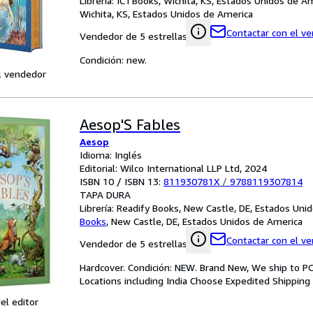
Librería:
ICTBooks, Wichita, KS, Estados Unidos de A
Wichita, KS, Estados Unidos de America
Contactar con el v
Vendedor de 5 estrellas
Condición: new.
l vendedor
Aesop'S Fables
Aesop
Idioma: Inglés
Editorial: Wilco International LLP Ltd, 2024
ISBN 10 / ISBN 13:
811930781X
/
9788119307814
TAPA DURA
Librería:
Readify Books, New Castle, DE, Estados Uni
Books
,
New Castle, DE, Estados Unidos de America
Contactar con el v
Vendedor de 5 estrellas
Hardcover. Condición: NEW. Brand New, We ship to PO
Locations including India Choose Expedited Shippin
el editor