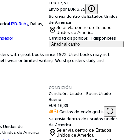
EUR 13,51
Envío por EUR 3,25
Se envía dentro de Estados Unidos
de America
erica
HPB-Ruby
,
Dallas,
Se envía dentro de Estados
Unidos de America
endedor
Cantidad disponible:
1 disponibles
Añadir al carrito
aders with great books since 1972! Used books may not
f wear or limited writing. We ship orders daily and
CONDICIÓN
Condición: Usado - Bueno
Usado -
Bueno
EUR 16,89
Gastos de envío gratis
Se envía dentro de Estados Unidos
de America
s Unidos de
Se envía dentro de Estados
s Unidos de America
Unidos de America