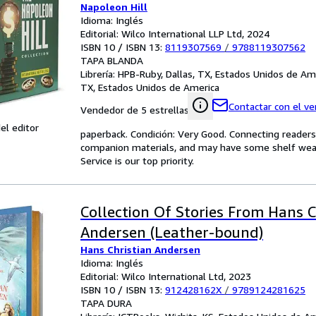
Napoleon Hill
Mental Attitude & How to Sell Yo
Idioma: Inglés
Through Life)
Editorial: Wilco International LLP Ltd, 2024
ISBN 10 / ISBN 13:
8119307569
/
9788119307562
TAPA BLANDA
Librería:
HPB-Ruby, Dallas, TX, Estados Unidos de Am
TX, Estados Unidos de America
Contactar con el v
Vendedor de 5 estrellas
el editor
paperback. Condición: Very Good. Connecting reader
companion materials, and may have some shelf wear 
Service is our top priority.
Collection Of Stories From Hans C
Andersen (Leather-bound)
Hans Christian Andersen
Idioma: Inglés
Editorial: Wilco International Ltd, 2023
ISBN 10 / ISBN 13:
912428162X
/
9789124281625
TAPA DURA