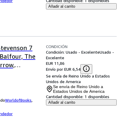
endedor
Cantidad disponible:
1 disponibles
Añadir al carrito
CONDICIÓN
Stevenson 7
Condición: Usado - Excelente
Usado -
Balfour, The
Excelente
EUR 11,86
rrow,
Envío por EUR 6,54
r. Jekyll and
Se envía de Reino Unido a Estados
Unidos de America
Se envía de Reino Unido a
Estados Unidos de America
Cantidad disponible:
1 disponibles
ido
WorldofBooks
,
Añadir al carrito
endedor