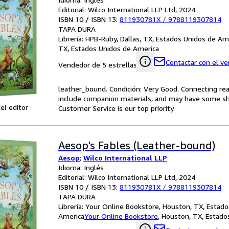
Editorial: Wilco International LLP Ltd, 2024
ISBN 10 / ISBN 13:
811930781X
/
9788119307814
TAPA DURA
Librería:
HPB-Ruby, Dallas, TX, Estados Unidos de Am
TX, Estados Unidos de America
Contactar con el v
Vendedor de 5 estrellas
leather_bound. Condición: Very Good. Connecting re
include companion materials, and may have some shel
el editor
Customer Service is our top priority.
Aesop's Fables (Leather-bound)
Aesop
;
Wilco International LLP
Idioma: Inglés
Editorial: Wilco International LLP Ltd, 2024
ISBN 10 / ISBN 13:
811930781X
/
9788119307814
TAPA DURA
Librería:
Your Online Bookstore, Houston, TX, Estado
America
Your Online Bookstore
,
Houston, TX, Estado