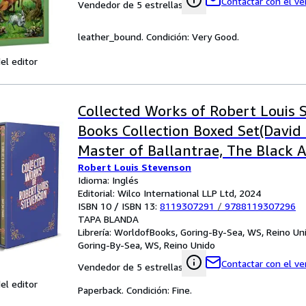
Contactar con el v
Vendedor de 5 estrellas
leather_bound. Condición: Very Good.
el editor
Collected Works of Robert Louis 
Books Collection Boxed Set(David 
Master of Ballantrae, The Black A
Robert Louis Stevenson
Kidnapped, The Strange Case of D
Idioma: Inglés
Mr. Hyde & More)
Editorial: Wilco International LLP Ltd, 2024
ISBN 10 / ISBN 13:
8119307291
/
9788119307296
TAPA BLANDA
Librería:
WorldofBooks, Goring-By-Sea, WS, Reino Un
Goring-By-Sea, WS, Reino Unido
Contactar con el v
Vendedor de 5 estrellas
el editor
Paperback. Condición: Fine.