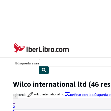
Pasar al contenido principal
IberLibro.com
Búsqueda avanzada
Colecciones
Libros antiguos
Arte y colecc
Wilco international ltd
(46 res
Editorial
:
Refinar con la Búsqueda 
wilco international ltd
1
2