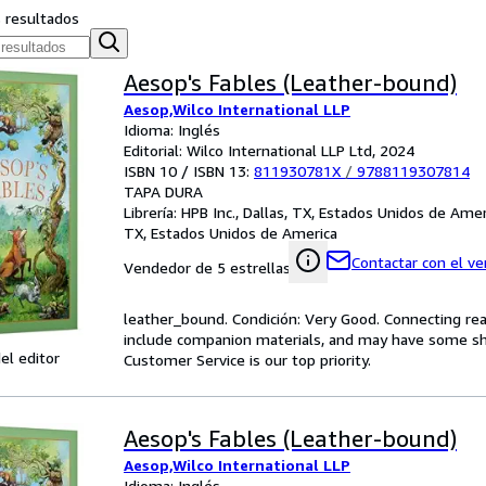
s resultados
Aesop's Fables (Leather-bound)
Aesop,Wilco International LLP
Idioma: Inglés
Editorial: Wilco International LLP Ltd, 2024
ISBN 10 / ISBN 13:
811930781X
/
9788119307814
TAPA DURA
Librería:
HPB Inc., Dallas, TX, Estados Unidos de Amer
TX, Estados Unidos de America
Contactar con el v
Vendedor de 5 estrellas
leather_bound. Condición: Very Good. Connecting re
include companion materials, and may have some shel
el editor
Customer Service is our top priority.
Aesop's Fables (Leather-bound)
Aesop,Wilco International LLP
Idioma: Inglés