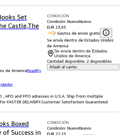
CONDICIÓN
Books Set
Condición: Nuevo
Nuevo
The Castle,The
EUR 23,95
Gastos de envío gratis
Se envía dentro de Estados Unidos
de America
Se envía dentro de Estados
Unidos de America
Cantidad disponible:
2 disponibles
Añadir al carrito
dos de America
Readify
endedor
O , APO and FPO adresses in U.S.A. Ship from multiple
g for FASTER DELIVERY.Customer Satisfaction Guaranteed.
CONDICIÓN
ooks Boxed
Condición: Nuevo
Nuevo
 of Success in
EUR 22,25