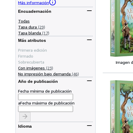
Más información
Encuadernación
Todas
Tapa dura
(29)
Tapa blanda
(17)
Más atributos
Primera edición
Firmado
Sobrecubierta
Imagen d
Con imágenes
(23)
No impresión bajo demanda
(46)
Año de publicación
Fecha mínima de publicación
a
Fecha máxima de publicación
Idioma