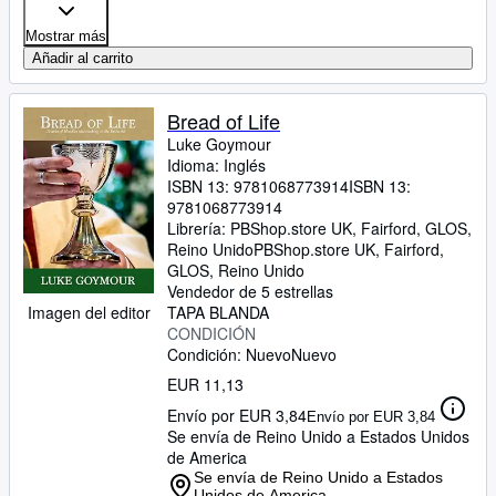
Mostrar más
Añadir al carrito
Bread of Life
Luke Goymour
Idioma: Inglés
ISBN 13:
9781068773914
ISBN 13:
9781068773914
Librería:
PBShop.store UK, Fairford, GLOS,
Reino Unido
PBShop.store UK
,
Fairford,
GLOS, Reino Unido
Vendedor de 5 estrellas
Imagen del editor
TAPA BLANDA
CONDICIÓN
Condición: Nuevo
Nuevo
EUR 11,13
Envío por EUR 3,84
Envío por EUR 3,84
Se envía de Reino Unido a Estados Unidos
de America
Se envía de Reino Unido a Estados
Unidos de America