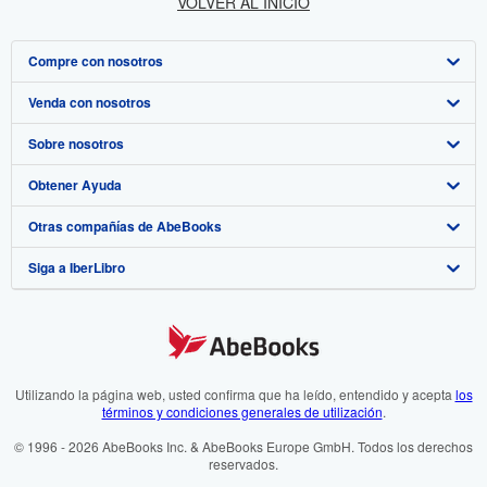
VOLVER AL INICIO
Compre con nosotros
Venda con nosotros
Búsqueda avanzada
Sobre nosotros
Colecciones
Comenzar a vender
Obtener Ayuda
Mi cuenta
Únase a nuestro programa de afiliados
Sobre IberLibro
Otras compañías de AbeBooks
Mis pedidos
Recomiende un vendedor
Medios
Preguntas frecuentes y guías
Siga a IberLibro
Ver carrito
Empleo
Atención al Cliente
AbeBooks.com
Política de Privacidad
AbeBooks.co.uk
Preferencias de cookies
AbeBooks.de
Aviso de cookies
AbeBooks.fr
Utilizando la página web, usted confirma que ha leído, entendido y acepta
los
términos y condiciones generales de utilización
.
Accesibilidad
AbeBooks.it
© 1996 - 2026 AbeBooks Inc. & AbeBooks Europe GmbH. Todos los derechos
reservados.
AbeBooks Aus/NZ