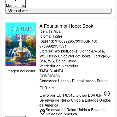
Mostrar más
Añadir al carrito
A Fountain of Hope: Book 1
Ibeh, Fr Alvan
Idioma: Inglés
ISBN 13:
9780992957391
ISBN 13:
9780992957391
Librería:
WorldofBooks, Goring-By-Sea,
WS, Reino Unido
WorldofBooks
,
Goring-By-
Sea, WS, Reino Unido
Vendedor de 5 estrellas
Imagen del editor
TAPA BLANDA
CONDICIÓN
Condición: Usado - Bueno
Usado - Bueno
EUR 7,72
Envío por EUR 6,54
Envío por EUR 6,54
Se envía de Reino Unido a Estados Unidos
de America
Se envía de Reino Unido a Estados
Unidos de America