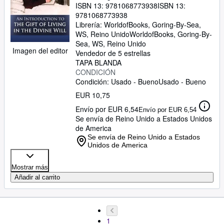
ISBN 13:
9781068773938
ISBN 13:
9781068773938
Librería:
WorldofBooks, Goring-By-Sea,
WS, Reino Unido
WorldofBooks
,
Goring-By-
Sea, WS, Reino Unido
Imagen del editor
Vendedor de 5 estrellas
TAPA BLANDA
CONDICIÓN
Condición: Usado - Bueno
Usado - Bueno
EUR 10,75
Envío por EUR 6,54
Envío por EUR 6,54
Se envía de Reino Unido a Estados Unidos
de America
Se envía de Reino Unido a Estados
Unidos de America
Mostrar más
Añadir al carrito
1