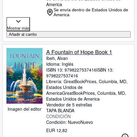
America
Se envía dentro de Estados Unidos de
America
Mostrar más
Añadir al carrito
A Fountain of Hope Book 1
Ibeh, Alvan
Idioma: Inglés
ISBN 13:
9798227537416
ISBN 13:
9798227537416
Librería:
GreatBookPrices, Columbia, MD,
Estados Unidos de
America
GreatBookPrices
,
Columbia, MD,
Estados Unidos de America
Vendedor de 5 estrellas
Imagen del editor
TAPA BLANDA
CONDICIÓN
Condición: Nuevo
Nuevo
EUR 12,82