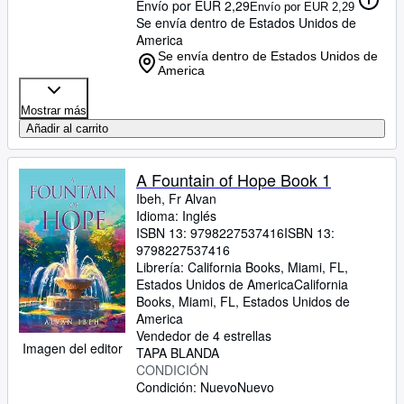
Envío por EUR 2,29
Envío por EUR 2,29
Se envía dentro de Estados Unidos de
America
Se envía dentro de Estados Unidos de
America
Mostrar más
Añadir al carrito
A Fountain of Hope Book 1
Ibeh, Fr Alvan
Idioma: Inglés
ISBN 13:
9798227537416
ISBN 13:
9798227537416
Librería:
California Books, Miami, FL,
Estados Unidos de America
California
Books
,
Miami, FL, Estados Unidos de
America
Vendedor de 4 estrellas
Imagen del editor
TAPA BLANDA
CONDICIÓN
Condición: Nuevo
Nuevo