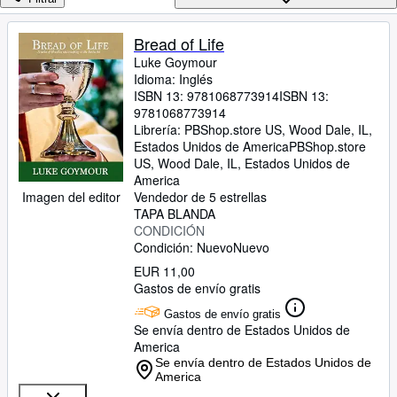
Colecciones
Libros antiguos
Bread of Life
Luke Goymour
Arte y coleccionismo
Idioma: Inglés
Vendedores
ISBN 13:
9781068773914
ISBN 13:
9781068773914
Comenzar a vender
Librería:
PBShop.store US, Wood Dale, IL,
Estados Unidos de America
PBShop.store
Ayuda
US
,
Wood Dale, IL, Estados Unidos de
America
CERRAR
Imagen del editor
Vendedor de 5 estrellas
TAPA BLANDA
CONDICIÓN
Condición: Nuevo
Nuevo
EUR 11,00
Gastos de envío gratis
Gastos de envío gratis
Se envía dentro de Estados Unidos de
America
Se envía dentro de Estados Unidos de
America