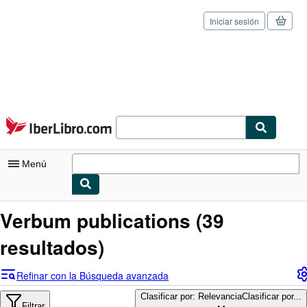
Iniciar sesión
Pasar al contenido principal
IberLibro.com
Menú
Mi cuenta
Verbum publications
(39
Consultar mis pedidos
resultados)
Cerrar sesión
Refinar con la Búsqueda avanzada
Búsqueda avanzada
Clasificar por: Relevancia
Clasificar por...
Filtrar