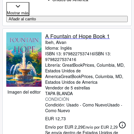
Mostrar más
Añadir al carrito
A Fountain of Hope Book 1
Ibeh, Alvan
Idioma: Inglés
ISBN 13:
9798227537416
ISBN 13:
9798227537416
Librería:
GreatBookPrices, Columbia, MD,
Estados Unidos de
America
GreatBookPrices
,
Columbia, MD,
Estados Unidos de America
Vendedor de 5 estrellas
Imagen del editor
TAPA BLANDA
CONDICIÓN
Condición: Usado - Como Nuevo
Usado -
Como Nuevo
EUR 12,73
Envío por EUR 2,29
Envío por EUR 2,29
Se envía dentro de Estados Unidos de