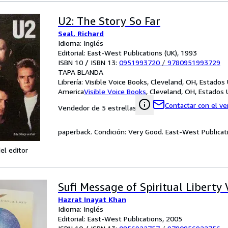
U2: The Story So Far
Seal, Richard
Idioma: Inglés
Editorial: East-West Publications (UK), 1993
ISBN 10 / ISBN 13:
0951993720
/
9780951993729
TAPA BLANDA
Librería:
Visible Voice Books, Cleveland, OH, Estados
America
Visible Voice Books
,
Cleveland, OH, Estados
Contactar con el v
Vendedor de 5 estrellas
paperback. Condición: Very Good. East-West Publicatio
el editor
Sufi Message of Spiritual Liberty V
Hazrat Inayat Khan
Idioma: Inglés
Editorial: East-West Publications, 2005