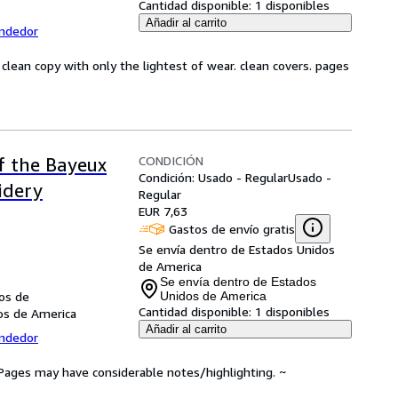
Cantidad disponible:
1 disponibles
Añadir al carrito
endedor
 clean copy with only the lightest of wear. clean covers. pages
CONDICIÓN
f the Bayeux
Condición: Usado - Regular
Usado -
idery
Regular
EUR 7,63
Gastos de envío gratis
Se envía dentro de Estados Unidos
de America
Se envía dentro de Estados
dos de
Unidos de America
Cantidad disponible:
1 disponibles
dos de America
Añadir al carrito
endedor
. Pages may have considerable notes/highlighting. ~