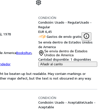
CONDICIÓN
Condición: Usado - Regular
Usado -
Regular
EUR 6,45
n), 1978
Gastos de envío gratis
Se envía dentro de Estados Unidos
de America
Se envía dentro de Estados
 de America
BooksRun
,
Unidos de America
Cantidad disponible:
1 disponibles
endedor
Añadir al carrito
might be beaten up but readable. May contain markings or
 other major defect, but the text is not obscured in any way.
CONDICIÓN
Condición: Usado - Aceptable
Usado -
Aceptable