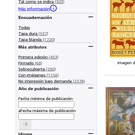
Tal como se indica
(303)
Más información
Encuadernación
Todas
Tapa dura
(537)
Tapa blanda
(1720)
Más atributos
Primera edición
(453)
Imagen d
Firmado
(68)
Sobrecubierta
(290)
Con imágenes
(1156)
No impresión bajo demanda
(2378)
Año de publicación
Fecha mínima de publicación
a
Fecha máxima de publicación
Idioma