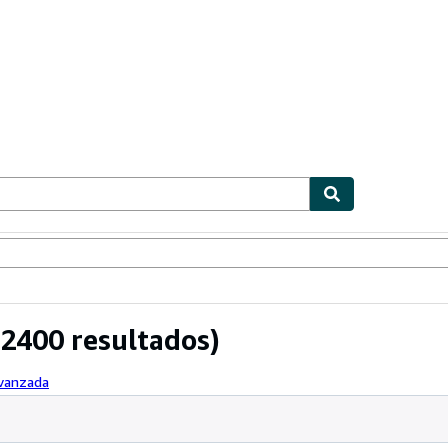
ionismo
Vendedores
Comenzar a vender
2400 resultados)
avanzada