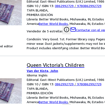
Editorial: East-West Publications (U.K.) Limited, 1986
ISBN 10 / ISBN 13:
0862992729
/
9780862992729
TAPA BLANDA
PRIMERA EDICIÓN
Librería:
Better World Books, Mishawaka, IN, Estados
America
Better World Books
,
Mishawaka, IN, Estados
Contactar con el v
Vendedor de 5 estrellas
Condición: Very Good. 1st. Former library copy. Pages
minor wear. Dust jackets/supplements may not be inc
el editor
Product includes identifying sticker. Better World B
Queen Victoria's Children
Van der Kiste, John
Idioma: Inglés
Editorial: East-West Publications (U.K.) Limited, 1986
ISBN 10 / ISBN 13:
0862992729
/
9780862992729
TAPA BLANDA
PRIMERA EDICIÓN
Librería:
Better World Books, Mishawaka, IN, Estados
America
Better World Books
,
Mishawaka, IN, Estados