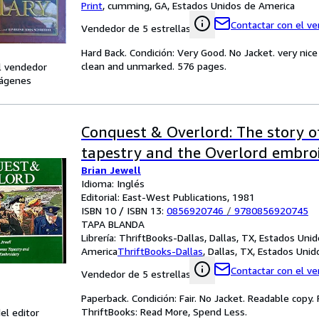
Print
,
cumming, GA, Estados Unidos de America
Contactar con el v
Vendedor de 5 estrellas
Hard Back. Condición: Very Good. No Jacket. very nice
clean and unmarked. 576 pages.
l vendedor
ágenes
Conquest & Overlord: The story o
tapestry and the Overlord embro
Brian Jewell
Idioma: Inglés
Editorial: East-West Publications, 1981
ISBN 10 / ISBN 13:
0856920746
/
9780856920745
TAPA BLANDA
Librería:
ThriftBooks-Dallas, Dallas, TX, Estados Uni
America
ThriftBooks-Dallas
,
Dallas, TX, Estados Uni
Contactar con el v
Vendedor de 5 estrellas
Paperback. Condición: Fair. No Jacket. Readable copy
ThriftBooks: Read More, Spend Less.
el editor