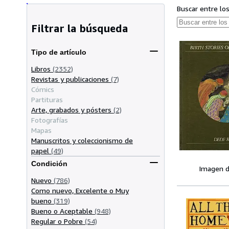
Buscar entre lo
Filtrar la búsqueda
Tipo de artículo
Libros
(2352)
Revistas y publicaciones
(7)
Cómics
Partituras
Arte, grabados y pósters
(2)
Fotografías
Mapas
Manuscritos y coleccionismo de
papel
(49)
Condición
Imagen d
Nuevo
(786)
Como nuevo, Excelente o Muy
bueno
(319)
Bueno o Aceptable
(948)
Regular o Pobre
(54)