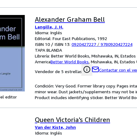
Alexander Graham Bell
Langille, J. H.
Idioma: Inglés
Editorial: Four East Publications, 1992
ISBN 10 / ISBN 13:
0920427227
/
9780920427224
TAPA BLANDA
Librería:
Better World Books, Mishawaka, IN, Estados
America
Better World Books
,
Mishawaka, IN, Estados
Contactar con el v
Vendedor de 5 estrellas
Condición: Very Good. Former library copy. Pages inta
minor wear. Dust jackets/supplements may not be inc
el editor
Product includes identifying sticker. Better World B
Queen Victoria's Children
Van der Kiste, John
Idioma: Inglés