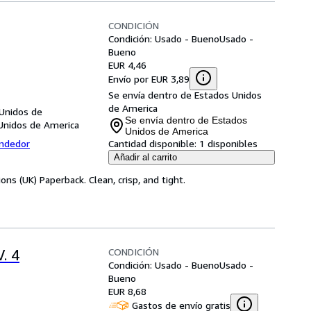
CONDICIÓN
Condición: Usado - Bueno
Usado -
Bueno
EUR 4,46
Envío por EUR 3,89
Se envía dentro de Estados Unidos
de America
 Unidos de
Se envía dentro de Estados
 Unidos de America
Unidos de America
endedor
Cantidad disponible:
1 disponibles
Añadir al carrito
ns (UK) Paperback. Clean, crisp, and tight.
CONDICIÓN
. 4
Condición: Usado - Bueno
Usado -
Bueno
EUR 8,68
Gastos de envío gratis