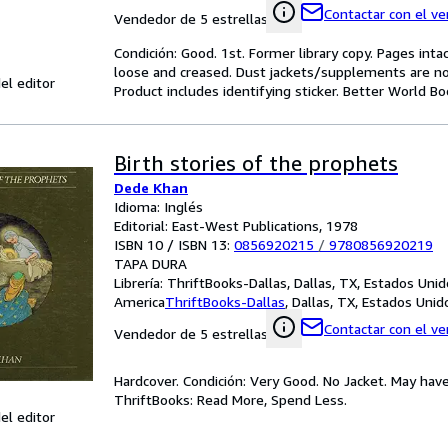
Contactar con el v
Vendedor de 5 estrellas
Condición: Good. 1st. Former library copy. Pages int
loose and creased. Dust jackets/supplements are not
el editor
Product includes identifying sticker. Better World B
Birth stories of the prophets
Dede Khan
Idioma: Inglés
Editorial: East-West Publications, 1978
ISBN 10 / ISBN 13:
0856920215
/
9780856920219
TAPA DURA
Librería:
ThriftBooks-Dallas, Dallas, TX, Estados Uni
America
ThriftBooks-Dallas
,
Dallas, TX, Estados Uni
Contactar con el v
Vendedor de 5 estrellas
Hardcover. Condición: Very Good. No Jacket. May have
ThriftBooks: Read More, Spend Less.
el editor