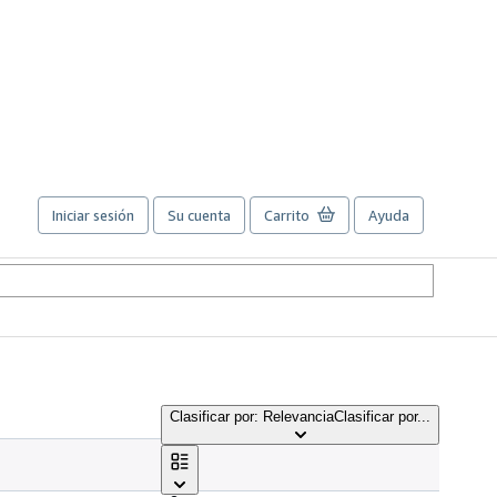
Iniciar sesión
Su cuenta
Carrito
Ayuda
Clasificar por: Relevancia
Clasificar por...