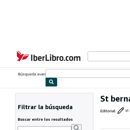
Pasar al contenido principal
IberLibro.com
Búsqueda avanzada
Colecciones
Libros antiguos
Arte y colecc
St bern
Filtrar la búsqueda
Editorial
:
st
Buscar entre los resultados