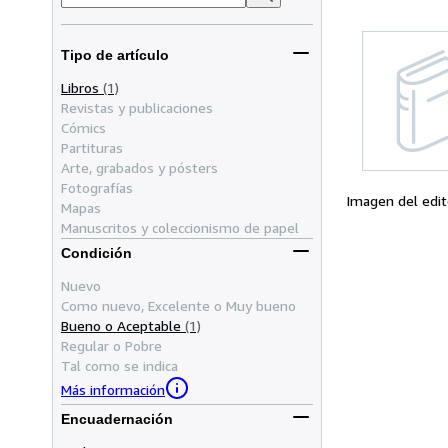
Tipo de artículo
Libros
(1)
Revistas y publicaciones
Cómics
Partituras
Arte, grabados y pósters
Fotografías
Imagen del edit
Mapas
Manuscritos y coleccionismo de papel
Condición
Nuevo
Como nuevo, Excelente o Muy bueno
Bueno o Aceptable
(1)
Regular o Pobre
Tal como se indica
Más información
Encuadernación