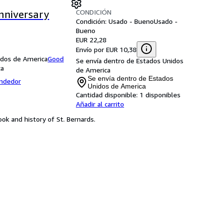
CONDICIÓN
Anniversary
Condición: Usado - Bueno
Usado -
Bueno
EUR 22,28
Envío por EUR 10,38
idos de America
Good
Se envía dentro de Estados Unidos
ca
de America
Se envía dentro de Estados
endedor
Unidos de America
Cantidad disponible:
1 disponibles
Añadir al carrito
ok and history of St. Bernards.