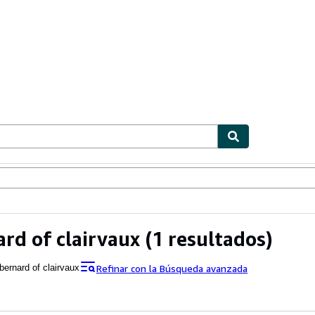
ionismo
Vendedores
Comenzar a vender
ard of clairvaux
(1 resultados)
Refinar con la Búsqueda avanzada
 bernard of clairvaux