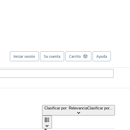
Iniciar sesión
Su cuenta
Carrito
Ayuda
Clasificar por: Relevancia
Clasificar por...