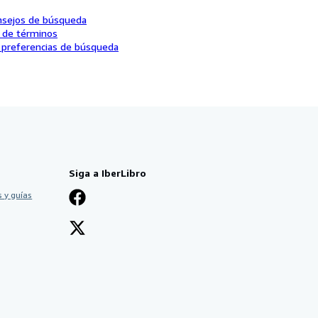
nsejos de búsqueda
o de términos
 preferencias de búsqueda
Siga a IberLibro
 y guías