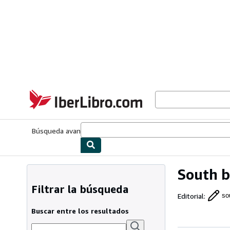
Pasar al contenido principal
IberLibro.com
Búsqueda avanzada
Colecciones
Libros antiguos
Arte y colecc
South b
Filtrar la búsqueda
Editorial
:
so
Buscar entre los resultados