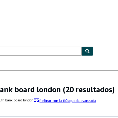
ionismo
Vendedores
Comenzar a vender
ank board london
(20 resultados)
Refinar con la Búsqueda avanzada
uth bank board london