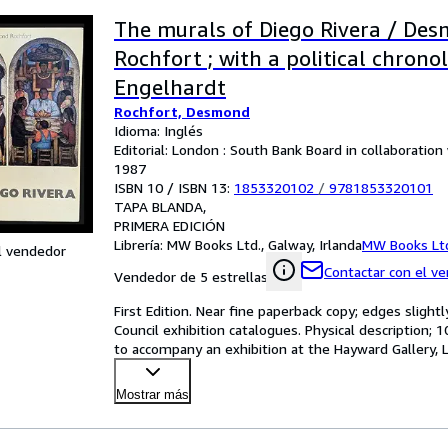
The murals of Diego Rivera / De
Rochfort ; with a political chrono
Engelhardt
Rochfort, Desmond
Idioma: Inglés
Editorial: London : South Bank Board in collaboratio
1987
ISBN 10 / ISBN 13:
1853320102
/
9781853320101
TAPA BLANDA
PRIMERA EDICIÓN
Librería:
MW Books Ltd., Galway, Irlanda
MW Books Lt
l vendedor
Contactar con el v
Vendedor de 5 estrellas
First Edition. Near fine paperback copy; edges slight
Council exhibition catalogues. Physical description; 1
to accompany an exhibition at the Hayward Gallery
Mostrar más