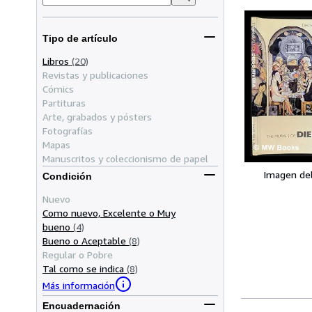
Tipo de artículo
Libros
(20)
Revistas y publicaciones
Cómics
Partituras
Arte, grabados y pósters
Fotografías
Mapas
Manuscritos y coleccionismo de papel
Imagen de
Condición
Nuevo
Como nuevo, Excelente o Muy
bueno
(4)
Bueno o Aceptable
(8)
Regular o Pobre
Tal como se indica
(8)
Más información
Encuadernación