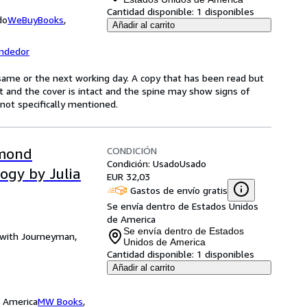
Cantidad disponible:
1 disponibles
do
WeBuyBooks
,
Añadir al carrito
endedor
same or the next working day. A copy that has been read but
ct and the cover is intact and the spine may show signs of
ot specifically mentioned.
CONDICIÓN
smond
Condición: Usado
Usado
logy by Julia
EUR 32,03
Gastos de envío gratis
Se envía dentro de Estados Unidos
de America
Se envía dentro de Estados
n with Journeyman,
Unidos de America
Cantidad disponible:
1 disponibles
Añadir al carrito
e America
MW Books
,