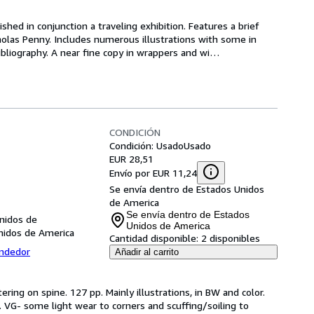
lished in conjunction a traveling exhibition. Features a brief 
las Penny. Includes numerous illustrations with some in 
 bibliography. A near fine copy in wrappers and wi
…
CONDICIÓN
Condición: Usado
Usado
EUR 28,51
Envío por EUR 11,24
Se envía dentro de Estados Unidos
de America
Se envía dentro de Estados
Unidos de
Unidos de America
Unidos de America
Cantidad disponible:
2 disponibles
endedor
Añadir al carrito
ering on spine. 127 pp. Mainly illustrations, in BW and color.
. VG- some light wear to corners and scuffing/soiling to