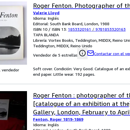
Roger Fenton. Photographer of t
Valerie Lloyd
Idioma: Inglés
Editorial: South Bank Board, London, 1988
ISBN 10 / ISBN 13:
1853320161
/
9781853320163
TAPA BLANDA
Librería:
Vortex Books, Teddington, MIDDX, Reino Un
Teddington, MIDDX, Reino Unido
Contactar con el v
Vendedor de 5 estrellas
Soft cover. Condición: Very Good. Catalogue of an ex
l vendedor
end paper. Little wear. 192 pages.
Roger Fenton : photographer of t
[catalogue of an exhibition at th
Gallery, London, February to Apri
Fenton, Roger 1819-1869
Idioma: Inglés