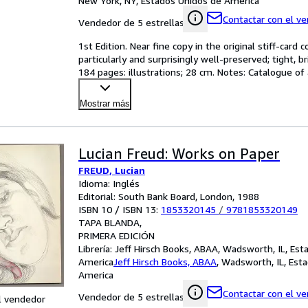
New York, NY, Estados Unidos de America
Contactar con el v
Vendedor de 5 estrellas
1st Edition. Near fine copy in the original stiff-card
particularly and surprisingly well-preserved; tight, br
184 pages: illustrations; 28 cm. Notes: Catalogue of 
Mostrar más
Lucian Freud: Works on Paper
FREUD, Lucian
Idioma: Inglés
Editorial: South Bank Board, London, 1988
ISBN 10 / ISBN 13:
1853320145
/
9781853320149
TAPA BLANDA
PRIMERA EDICIÓN
Librería:
Jeff Hirsch Books, ABAA, Wadsworth, IL, Est
America
Jeff Hirsch Books, ABAA
,
Wadsworth, IL, Est
America
Contactar con el v
Vendedor de 5 estrellas
l vendedor