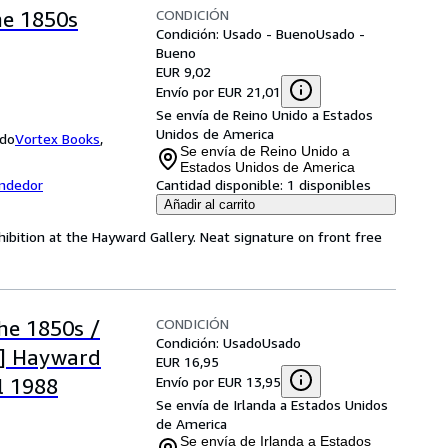
CONDICIÓN
he 1850s
Condición: Usado - Bueno
Usado -
Bueno
EUR 9,02
Envío por EUR 21,01
Se envía de Reino Unido a Estados
Unidos de America
ido
Vortex Books
,
Se envía de Reino Unido a
Estados Unidos de America
endedor
Cantidad disponible:
1 disponibles
Añadir al carrito
hibition at the Hayward Gallery. Neat signature on front free
CONDICIÓN
he 1850s /
Condición: Usado
Usado
e] Hayward
EUR 16,95
Envío por EUR 13,95
l 1988
Se envía de Irlanda a Estados Unidos
de America
Se envía de Irlanda a Estados