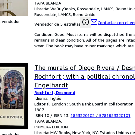
TAPA BLANDA
Librería:
WeBuyBooks, Rossendale, LANCS, Reino Uni
Rossendale, LANCS, Reino Unido
l vendedor
Contactar con el v
Vendedor de 5 estrellas
Condición: Good. Most items will be dispatched the 
remains in clean condition. All of the pages are inta
wear. The book may have minor markings which are n
The murals of Diego Rivera / De
Rochfort ; with a political chrono
Engelhardt
Rochfort, Desmond
Idioma: Inglés
Editorial: London : South Bank Board in collaboratio
1987
ISBN 10 / ISBN 13:
1853320102
/
9781853320101
TAPA BLANDA
PRIMERA EDICIÓN
Librería:
MW Books, New York, NY, Estados Unidos d
l vendedor