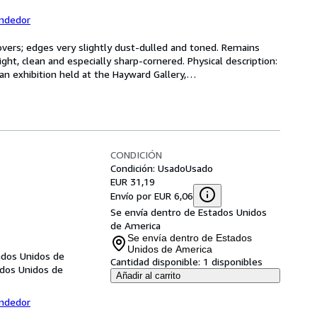
endedor
 covers; edges very slightly dust-dulled and toned. Remains 
ight, clean and especially sharp-cornered. Physical description: 
an exhibition held at the Hayward Gallery,
…
CONDICIÓN
Condición: Usado
Usado
EUR 31,19
Envío por EUR 6,06
Se envía dentro de Estados Unidos
de America
Se envía dentro de Estados
Unidos de America
ados Unidos de
Cantidad disponible:
1 disponibles
ados Unidos de
Añadir al carrito
endedor