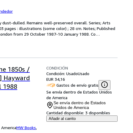
endedor
ly dust-dulled. Remains well-preserved overall. Series; Arts 
03 pages : illustrations (some color) ; 28 cm. Notes; Published 
, London from 29 October 1987-10 January 1988. Co
…
CONDICIÓN
he 1850s /
Condición: Usado
Usado
e] Hayward
EUR 34,16
Gastos de envío gratis
l 1988
Se envía dentro de Estados Unidos
de America
Se envía dentro de Estados
Unidos de America
Cantidad disponible:
3 disponibles
Añadir al carrito
e America
MW Books
,