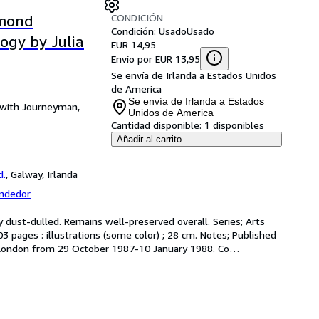
CONDICIÓN
smond
Condición: Usado
Usado
logy by Julia
EUR 14,95
Envío por EUR 13,95
Se envía de Irlanda a Estados Unidos
de America
Se envía de Irlanda a Estados
n with Journeyman,
Unidos de America
Cantidad disponible:
1 disponibles
Añadir al carrito
d.
,
Galway, Irlanda
endedor
ly dust-dulled. Remains well-preserved overall. Series; Arts 
03 pages : illustrations (some color) ; 28 cm. Notes; Published 
, London from 29 October 1987-10 January 1988. Co
…