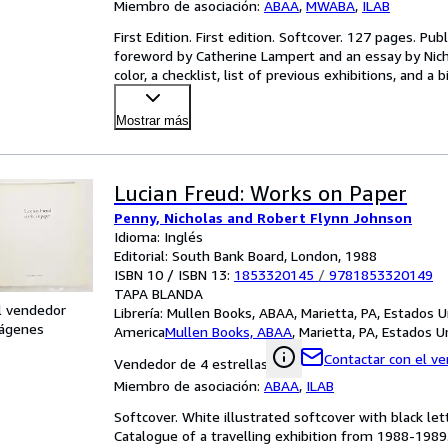
Miembro de asociación:
ABAA
,
MWABA
,
ILAB
First Edition. First edition. Softcover. 127 pages. Pub
foreword by Catherine Lampert and an essay by Nicho
color, a checklist, list of previous exhibitions, and a
Mostrar más
Lucian Freud: Works on Paper
Penny, Nicholas and Robert Flynn Johnson
Idioma: Inglés
Editorial: South Bank Board, London, 1988
ISBN 10 / ISBN 13:
1853320145
/
9781853320149
TAPA BLANDA
l vendedor
Librería:
Mullen Books, ABAA, Marietta, PA, Estados 
ágenes
America
Mullen Books, ABAA
,
Marietta, PA, Estados 
Contactar con el v
Vendedor de 4 estrellas
Miembro de asociación:
ABAA
,
ILAB
Softcover. White illustrated softcover with black lett
Catalogue of a travelling exhibition from 1988-1989