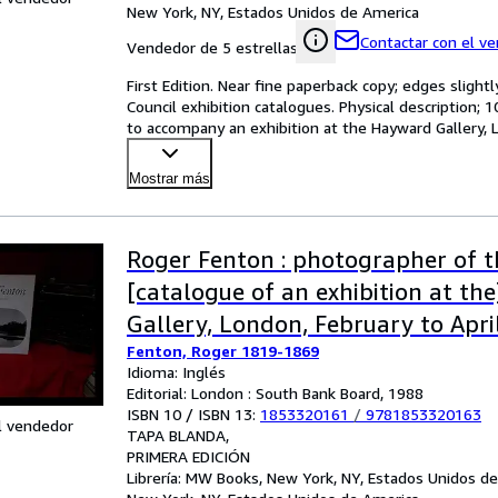
New York, NY, Estados Unidos de America
Contactar con el v
Vendedor de 5 estrellas
First Edition. Near fine paperback copy; edges slight
Council exhibition catalogues. Physical description; 1
to accompany an exhibition at the Hayward Gallery
Mostrar más
Roger Fenton : photographer of t
[catalogue of an exhibition at th
Gallery, London, February to Apri
Fenton, Roger 1819-1869
Idioma: Inglés
Editorial: London : South Bank Board, 1988
ISBN 10 / ISBN 13:
1853320161
/
9781853320163
l vendedor
TAPA BLANDA
PRIMERA EDICIÓN
Librería:
MW Books, New York, NY, Estados Unidos d