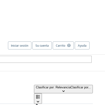
Iniciar sesión
Su cuenta
Carrito
Ayuda
Clasificar por: Relevancia
Clasificar por...