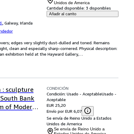
Unidos de America
Cantidad disponible:
3 disponibles
Añadir al carrito
d.
,
Galway, Irlanda
endedor
 covers; edges very slightly dust-dulled and toned. Remains 
ight, clean and especially sharp-cornered. Physical description: 
an exhibition held at the Hayward Gallery,
…
CONDICIÓN
 : sculpture
Condición: Usado - Aceptable
Usado -
a South Bank
Aceptable
EUR 25,20
um of Modern
Envío por EUR 6,07
 September-23
Se envía de Reino Unido a Estados
Unidos de America
Se envía de Reino Unido a
Estados Unidos de America