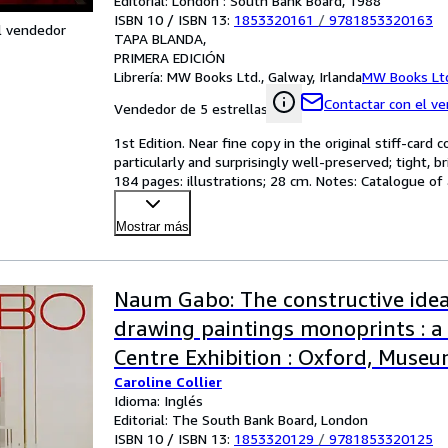
Editorial: London : South Bank Board, 1988
ISBN 10 / ISBN 13:
1853320161
/
9781853320163
l vendedor
TAPA BLANDA
PRIMERA EDICIÓN
Librería:
MW Books Ltd., Galway, Irlanda
MW Books Lt
Contactar con el v
Vendedor de 5 estrellas
1st Edition. Near fine copy in the original stiff-card
particularly and surprisingly well-preserved; tight, br
184 pages: illustrations; 28 cm. Notes: Catalogue of 
Mostrar más
Naum Gabo: The constructive idea
drawing paintings monoprints : 
Centre Exhibition : Oxford, Muse
Caroline Collier
Art, 13 December . & Museum, 16
Idioma: Inglés
October 1988
Editorial: The South Bank Board, London
ISBN 10 / ISBN 13:
1853320129
/
9781853320125