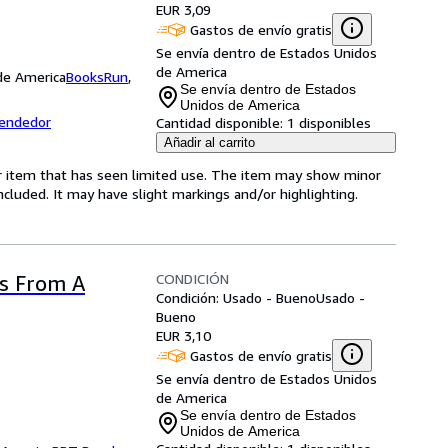
EUR 3,09
Gastos de envío gratis
Se envía dentro de Estados Unidos
de America
 de America
BooksRun
,
Se envía dentro de Estados
Unidos de America
vendedor
Cantidad disponible:
1 disponibles
Añadir al carrito
for item that has seen limited use. The item may show minor
 included. It may have slight markings and/or highlighting.
CONDICIÓN
es From A
Condición: Usado - Bueno
Usado -
Bueno
EUR 3,10
Gastos de envío gratis
Se envía dentro de Estados Unidos
de America
Se envía dentro de Estados
Unidos de America