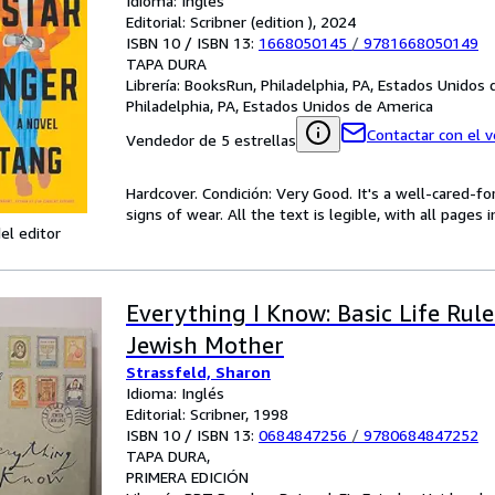
Idioma: Inglés
Editorial: Scribner (edition ), 2024
ISBN 10 / ISBN 13:
1668050145
/
9781668050149
TAPA DURA
Librería:
BooksRun, Philadelphia, PA, Estados Unidos
Philadelphia, PA, Estados Unidos de America
Contactar con el 
Vendedor de 5 estrellas
Hardcover. Condición: Very Good. It's a well-cared-
signs of wear. All the text is legible, with all pages
el editor
Everything I Know: Basic Life Rul
Jewish Mother
Strassfeld, Sharon
Idioma: Inglés
Editorial: Scribner, 1998
ISBN 10 / ISBN 13:
0684847256
/
9780684847252
TAPA DURA
PRIMERA EDICIÓN