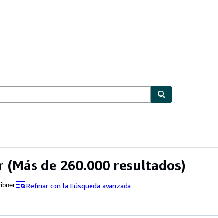
ionismo
Vendedores
Comenzar a vender
r
(Más de 260.000 resultados)
Refinar con la Búsqueda avanzada
ribner