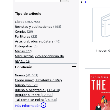
Tipo de artículo
Libros
(262.753)
Revistas y publicaciones
(195)
Cómics
(26)
Partituras
(22)
Arte, grabados y pósters
(46)
Fotografías
(3)
Imagen d
Mapas
(77)
Manuscritos y coleccionismo de
papel
(34)
Condición
Nuevo
(41.361)
Como nuevo, Excelente o Muy
bueno
(36.579)
Bueno o Aceptable
(143.418)
Regular o Pobre
(17.590)
Tal como se indica
(24.208)
Más información