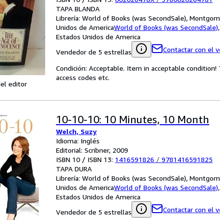
TAPA BLANDA
Librería:
World of Books (was SecondSale), Montgome
Unidos de America
World of Books (was SecondSale)
Estados Unidos de America
Contactar con el 
Vendedor de 5 estrellas
Condición: Acceptable. Item in acceptable condition
access codes etc.
el editor
10-10-10: 10 Minutes, 10 Month
Welch, Suzy
Idioma: Inglés
Editorial: Scribner, 2009
ISBN 10 / ISBN 13:
1416591826
/
9781416591825
TAPA DURA
Librería:
World of Books (was SecondSale), Montgome
Unidos de America
World of Books (was SecondSale)
Estados Unidos de America
Contactar con el 
Vendedor de 5 estrellas