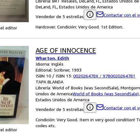
Librería:
BRT Resales, DeLand, FL, Estados Unidos de
DeLand, FL, Estados Unidos de America
Contactar con el 
Vendedor de 5 estrellas
Hardcover. Condición: Very Good. 1st Edition.
el editor
AGE OF INNOCENCE
Wharton, Edith
Idioma: Inglés
Editorial: Scribner, 1993
ISBN 10 / ISBN 13:
002026478X
/
9780020264781
TAPA BLANDA
Librería:
World of Books (was SecondSale), Montgome
Unidos de America
World of Books (was SecondSale)
Estados Unidos de America
Contactar con el 
Vendedor de 5 estrellas
Condición: Very Good. Item in very good condition! 
codes etc.
el editor