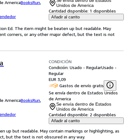
Se envía dentro de Estados
 de America
BooksRun
,
Unidos de America
Cantidad disponible:
1 disponibles
vendedor
Añadir al carrito
iction Ed. The item might be beaten up but readable. May
bent corners, or any other major defect, but the text is not
CONDICIÓN
ea
Condición: Usado - Regular
Usado -
Regular
EUR 3,09
Gastos de envío gratis
Se envía dentro de Estados Unidos
de America
 de America
BooksRun
,
Se envía dentro de Estados
Unidos de America
vendedor
Cantidad disponible:
2 disponibles
Añadir al carrito
ten up but readable. May contain markings or highlighting, as
ct, but the text is not obscured in any way.