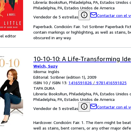
Librería:
BooksRun, Philadelphia, PA, Estados Unidos
Philadelphia, PA, Estados Unidos de America
Contactar con el 
Vendedor de 5 estrellas
Paperback. Condición: Fair. 1st Scribner Paperback F
contain markings or highlighting, as well as stains, 
el editor
obscured in any way.
10-10-10: A Life-Transforming Id
Welch, Suzy
Idioma: Inglés
Editorial: Scribner (edition 1), 2009
ISBN 10 / ISBN 13:
1416591826
/
9781416591825
TAPA DURA
Librería:
BooksRun, Philadelphia, PA, Estados Unidos
Philadelphia, PA, Estados Unidos de America
Contactar con el 
Vendedor de 5 estrellas
Hardcover. Condición: Fair. 1. The item might be bea
well as stains, bent corners, or any other major defe