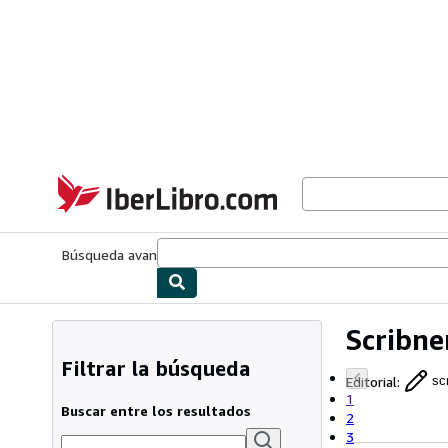
Pasar al contenido principal
IberLibro.com
Búsqueda avanzada
Colecciones
Libros antiguos
Arte y colecc
Scribne
Filtrar la búsqueda
Editorial
:
sc
1
Buscar entre los resultados
2
3