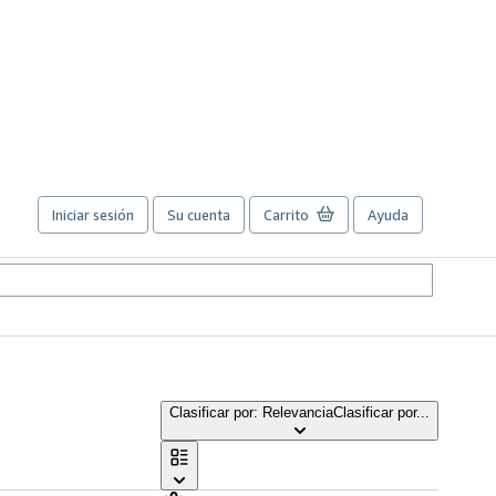
Iniciar sesión
Su cuenta
Carrito
Ayuda
Clasificar por: Relevancia
Clasificar por...