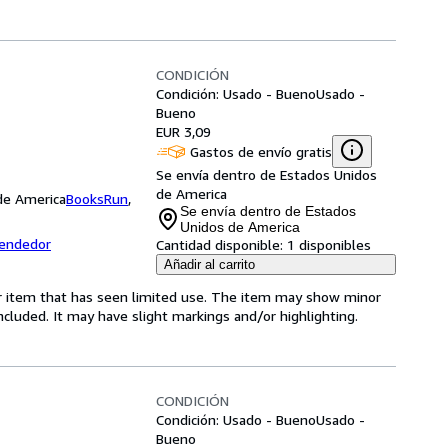
CONDICIÓN
Condición: Usado - Bueno
Usado -
Bueno
EUR 3,09
Gastos de envío gratis
Se envía dentro de Estados Unidos
de America
 de America
BooksRun
,
Se envía dentro de Estados
Unidos de America
vendedor
Cantidad disponible:
1 disponibles
Añadir al carrito
for item that has seen limited use. The item may show minor
 included. It may have slight markings and/or highlighting.
CONDICIÓN
Condición: Usado - Bueno
Usado -
Bueno