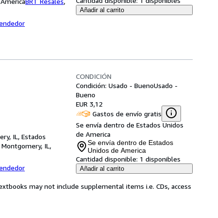
Cantidad disponible:
1 disponibles
 America
BRT Resales
,
Añadir al carrito
vendedor
CONDICIÓN
Condición: Usado - Bueno
Usado -
Bueno
EUR 3,12
Gastos de envío gratis
Se envía dentro de Estados Unidos
de America
ry, IL, Estados
Se envía dentro de Estados
,
Montgomery, IL,
Unidos de America
Cantidad disponible:
1 disponibles
vendedor
Añadir al carrito
Textbooks may not include supplemental items i.e. CDs, access