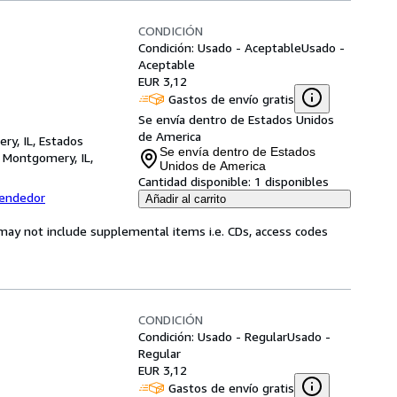
CONDICIÓN
Condición: Usado - Aceptable
Usado -
Aceptable
EUR 3,12
Gastos de envío gratis
Se envía dentro de Estados Unidos
de America
ry, IL, Estados
Se envía dentro de Estados
,
Montgomery, IL,
Unidos de America
Cantidad disponible:
1 disponibles
vendedor
Añadir al carrito
may not include supplemental items i.e. CDs, access codes
CONDICIÓN
Condición: Usado - Regular
Usado -
Regular
EUR 3,12
Gastos de envío gratis