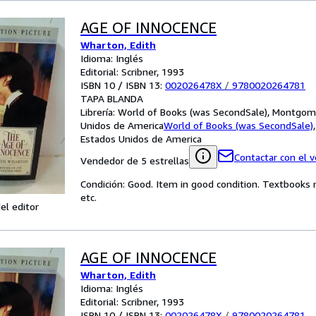
AGE OF INNOCENCE
Wharton, Edith
Idioma: Inglés
Editorial: Scribner, 1993
ISBN 10 / ISBN 13:
002026478X
/
9780020264781
TAPA BLANDA
Librería:
World of Books (was SecondSale), Montgome
Unidos de America
World of Books (was SecondSale)
Estados Unidos de America
Contactar con el 
Vendedor de 5 estrellas
Condición: Good. Item in good condition. Textbooks 
etc.
el editor
AGE OF INNOCENCE
Wharton, Edith
Idioma: Inglés
Editorial: Scribner, 1993
ISBN 10 / ISBN 13:
002026478X
/
9780020264781