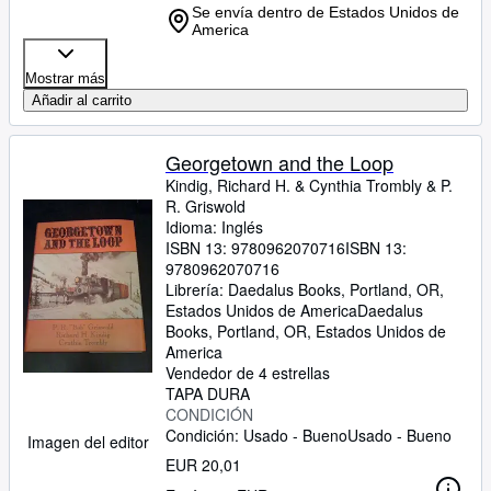
Se envía dentro de Estados Unidos de
America
Mostrar más
Añadir al carrito
Georgetown and the Loop
Kindig, Richard H.
&
Cynthia Trombly
&
P.
R. Griswold
Idioma: Inglés
ISBN 13:
9780962070716
ISBN 13:
9780962070716
Librería:
Daedalus Books, Portland, OR,
Estados Unidos de America
Daedalus
Books
,
Portland, OR, Estados Unidos de
America
Vendedor de 4 estrellas
TAPA DURA
CONDICIÓN
Condición: Usado - Bueno
Usado - Bueno
Imagen del editor
EUR 20,01