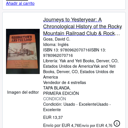
Añadir al carrito
Journeys to Yesteryear: A
Chronological History of the Rocky
Mountain Railroad Club & Rockyt
Mountain Railroad Historical
Goss, David C.
Idioma: Inglés
Foundation Denver, Colorado
ISBN 13:
9780962070716
ISBN 13:
1938-2003
9780962070716
Librería:
Yak and Yeti Books, Denver, CO,
Estados Unidos de America
Yak and Yeti
Books
,
Denver, CO, Estados Unidos de
America
Vendedor de 4 estrellas
TAPA BLANDA
Imagen del editor
PRIMERA EDICIÓN
CONDICIÓN
Condición: Usado - Excelente
Usado -
Excelente
EUR 13,37
Envío por EUR 4,76
Envío por EUR 4,76