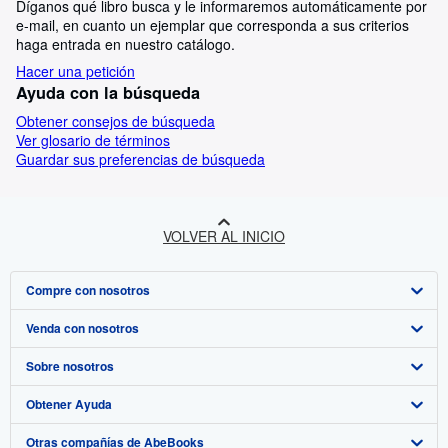
Díganos qué libro busca y le informaremos automáticamente por
e-mail, en cuanto un ejemplar que corresponda a sus criterios
haga entrada en nuestro catálogo.
Hacer una petición
Ayuda con la búsqueda
Obtener consejos de búsqueda
Ver glosario de términos
Guardar sus preferencias de búsqueda
VOLVER AL INICIO
Compre con nosotros
Venda con nosotros
Búsqueda avanzada
Sobre nosotros
Colecciones
Comenzar a vender
Obtener Ayuda
Mi cuenta
Únase a nuestro programa de afiliados
Sobre IberLibro
Otras compañías de AbeBooks
Mis pedidos
Recomiende un vendedor
Medios
Preguntas frecuentes y guías