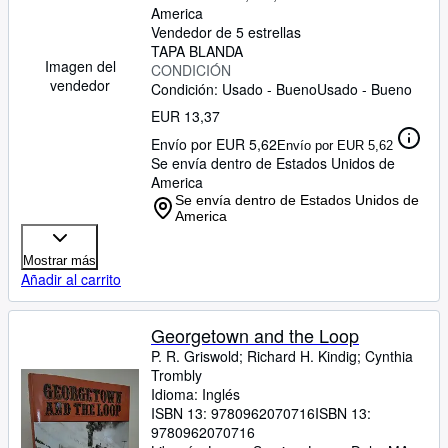
America
Vendedor de 5 estrellas
TAPA BLANDA
Imagen del
CONDICIÓN
vendedor
Condición: Usado - Bueno
Usado - Bueno
EUR 13,37
Envío por EUR 5,62
Envío por EUR 5,62
Se envía dentro de Estados Unidos de
America
Se envía dentro de Estados Unidos de
America
Mostrar más
Añadir al carrito
Georgetown and the Loop
P. R. Griswold
;
Richard H. Kindig
;
Cynthia
Trombly
Idioma: Inglés
ISBN 13:
9780962070716
ISBN 13:
9780962070716