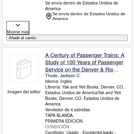
Se envía dentro de Estados Unidos de
America
Se envía dentro de Estados Unidos de
America
Mostrar más
Añadir al carrito
A Century of Passenger Trains: A
Study of 100 Years of Passenger
Service on the Denver & Rio
Grande Railway, Its Heirs,
Thode, Jackson C.
Idioma: Inglés
Successors and Assigns
Librería:
Yak and Yeti Books, Denver, CO,
Imagen del editor
Estados Unidos de America
Yak and Yeti
Books
,
Denver, CO, Estados Unidos de
America
Vendedor de 4 estrellas
TAPA BLANDA
PRIMERA EDICIÓN
CONDICIÓN
Condición: Usado - Excelente
Usado -