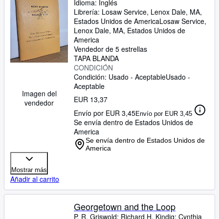
Denver, Longmont and
Idioma: Inglés
Librería:
Losaw Service, Lenox Dale, MA,
Northwestern
Estados Unidos de America
Losaw Service
,
Lenox Dale, MA, Estados Unidos de
America
Vendedor de 5 estrellas
TAPA BLANDA
CONDICIÓN
Condición: Usado - Aceptable
Usado -
Aceptable
Imagen del
EUR 13,37
vendedor
Envío por EUR 3,45
Envío por EUR 3,45
Se envía dentro de Estados Unidos de
America
Se envía dentro de Estados Unidos de
America
Mostrar más
Añadir al carrito
Georgetown and the Loop
P. R. Griswold
;
Richard H. Kindig
;
Cynthia