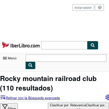
Iniciar sesión
Pasar al contenido principal
IberLibro.com
Menú
Mi cuenta
Rocky mountain railroad club
Consultar mis pedidos
(110 resultados)
Cerrar sesión
Refinar con la Búsqueda avanzada
Búsqueda avanzada
Clasificar por: Relevancia
Clasificar por...
Filtrar