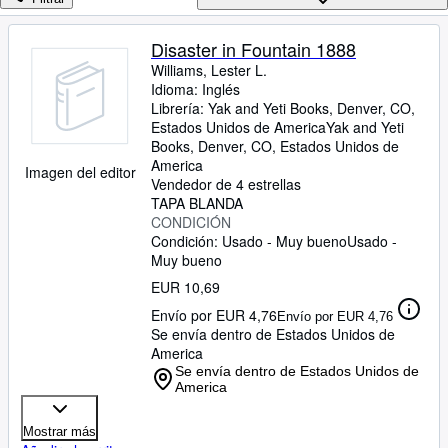
Colecciones
Libros antiguos
Disaster in Fountain 1888
Williams, Lester L.
Arte y coleccionismo
Idioma: Inglés
Vendedores
Librería:
Yak and Yeti Books, Denver, CO,
Estados Unidos de America
Yak and Yeti
Comenzar a vender
Books
,
Denver, CO, Estados Unidos de
America
Imagen del editor
Ayuda
Vendedor de 4 estrellas
TAPA BLANDA
CERRAR
CONDICIÓN
Condición: Usado - Muy bueno
Usado -
Muy bueno
EUR 10,69
Envío por EUR 4,76
Envío por EUR 4,76
Se envía dentro de Estados Unidos de
America
Se envía dentro de Estados Unidos de
America
Mostrar más