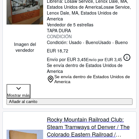
Librería:
Losaw Service, Lenox Dale, MA,
Estados Unidos de America
Losaw Service
,
Lenox Dale, MA, Estados Unidos de
America
Vendedor de 5 estrellas
TAPA DURA
CONDICIÓN
Condición: Usado - Bueno
Usado - Bueno
Imagen del
vendedor
EUR 18,72
Envío por EUR 3,45
Envío por EUR 3,45
Se envía dentro de Estados Unidos de
America
Se envía dentro de Estados Unidos de
America
Mostrar más
Añadir al carrito
Rocky Mountain Railroad Club:
Steam Tramways of Denver / The
Colorado Eastern Railroad /