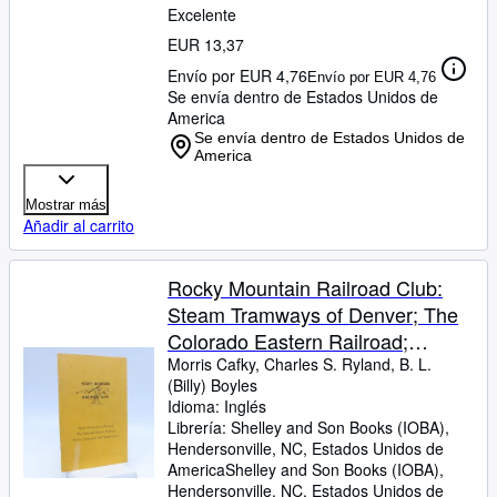
Excelente
EUR 13,37
Envío por EUR 4,76
Envío por EUR 4,76
Se envía dentro de Estados Unidos de
America
Se envía dentro de Estados Unidos de
America
Mostrar más
Añadir al carrito
Rocky Mountain Railroad Club:
Steam Tramways of Denver; The
Colorado Eastern Railroad;
Denver, Longmont and
Morris Cafky, Charles S. Ryland, B. L.
(Billy) Boyles
Northwestern
Idioma: Inglés
Librería:
Shelley and Son Books (IOBA),
Hendersonville, NC, Estados Unidos de
America
Shelley and Son Books (IOBA)
,
Hendersonville, NC, Estados Unidos de