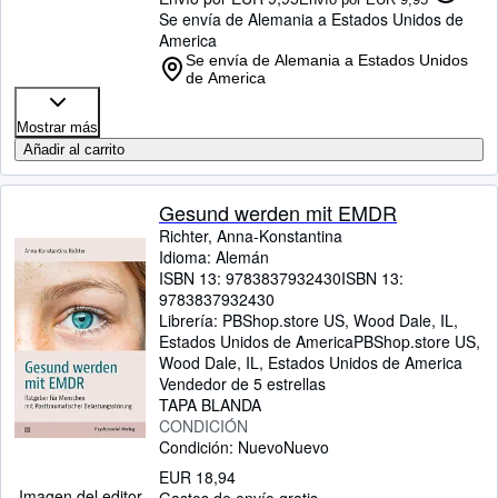
Se envía de Alemania a Estados Unidos de
America
Se envía de Alemania a Estados Unidos
de America
Mostrar más
Añadir al carrito
Gesund werden mit EMDR
Richter, Anna-Konstantina
Idioma: Alemán
ISBN 13:
9783837932430
ISBN 13:
9783837932430
Librería:
PBShop.store US, Wood Dale, IL,
Estados Unidos de America
PBShop.store US
,
Wood Dale, IL, Estados Unidos de America
Vendedor de 5 estrellas
TAPA BLANDA
CONDICIÓN
Condición: Nuevo
Nuevo
EUR 18,94
Imagen del editor