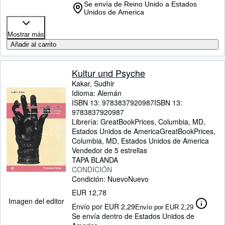
Se envía de Reino Unido a Estados
Unidos de America
Mostrar más
Añadir al carrito
Kultur und Psyche
Kakar, Sudhir
Idioma: Alemán
ISBN 13:
9783837920987
ISBN 13:
9783837920987
Librería:
GreatBookPrices, Columbia, MD,
Estados Unidos de America
GreatBookPrices
,
Columbia, MD, Estados Unidos de America
Vendedor de 5 estrellas
TAPA BLANDA
CONDICIÓN
Condición: Nuevo
Nuevo
EUR 12,78
Imagen del editor
Envío por EUR 2,29
Envío por EUR 2,29
Se envía dentro de Estados Unidos de