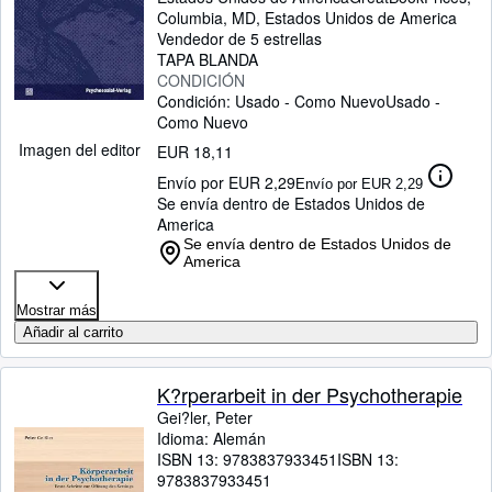
Columbia, MD, Estados Unidos de America
Vendedor de 5 estrellas
TAPA BLANDA
CONDICIÓN
Condición: Usado - Como Nuevo
Usado -
Como Nuevo
Imagen del editor
EUR 18,11
Envío por EUR 2,29
Envío por EUR 2,29
Se envía dentro de Estados Unidos de
America
Se envía dentro de Estados Unidos de
America
Mostrar más
Añadir al carrito
K?rperarbeit in der Psychotherapie
Gei?ler, Peter
Idioma: Alemán
ISBN 13:
9783837933451
ISBN 13:
9783837933451