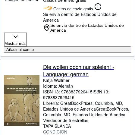
Gastos de envío gratis
Gastos de envío gratis
Se envía dentro de Estados Unidos de
America
Se envía dentro de Estados Unidos de
America
Mostrar más
Añadir al carrito
Die wollen doch nur spielen! -
Language: german
Katja Wollmer
Idioma: Alemán
ISBN 13:
9783837926415
ISBN 13:
9783837926415
Librería:
GreatBookPrices, Columbia, MD,
Estados Unidos de America
GreatBookPrices
,
Columbia, MD, Estados Unidos de America
Vendedor de 5 estrellas
TAPA BLANDA
CONDICIÓN