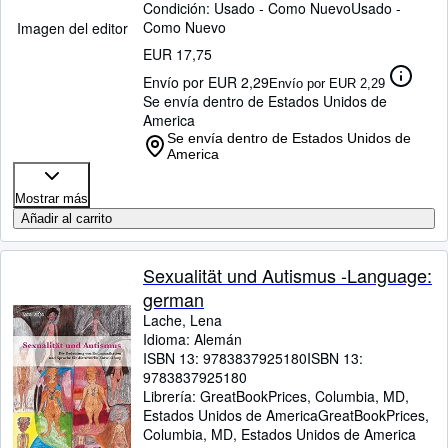
Condición: Usado - Como Nuevo
Usado -
Como Nuevo
Imagen del editor
EUR 17,75
Envío por EUR 2,29
Envío por EUR 2,29
Se envía dentro de Estados Unidos de
America
Se envía dentro de Estados Unidos de
America
Mostrar más
Añadir al carrito
Sexualität und Autismus -Language:
german
Lache, Lena
Idioma: Alemán
ISBN 13:
9783837925180
ISBN 13:
9783837925180
Librería:
GreatBookPrices, Columbia, MD,
Estados Unidos de America
GreatBookPrices
,
Columbia, MD, Estados Unidos de America