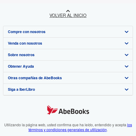
VOLVER AL INICIO
Compre con nosotros
Venda con nosotros
Búsqueda avanzada
Sobre nosotros
Colecciones
Comenzar a vender
Obtener Ayuda
Mi cuenta
Únase a nuestro programa de afiliados
Sobre IberLibro
Otras compañías de AbeBooks
Mis pedidos
Recomiende un vendedor
Medios
Preguntas frecuentes y guías
Siga a IberLibro
Ver carrito
Empleo
Atención al Cliente
AbeBooks.com
Política de Privacidad
AbeBooks.co.uk
Preferencias de cookies
AbeBooks.de
Aviso de cookies
AbeBooks.fr
Utilizando la página web, usted confirma que ha leído, entendido y acepta
los
términos y condiciones generales de utilización
.
Accesibilidad
AbeBooks.it