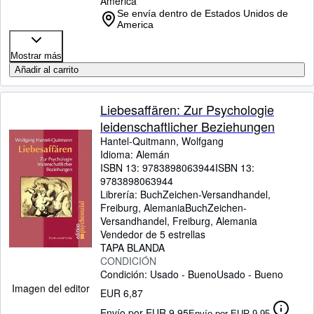
America
Se envía dentro de Estados Unidos de
America
Mostrar más
Añadir al carrito
Liebesaffären: Zur Psychologie
leidenschaftlicher Beziehungen
Hantel-Quitmann, Wolfgang
Idioma: Alemán
ISBN 13:
9783898063944
ISBN 13:
9783898063944
Librería:
BuchZeichen-Versandhandel,
Freiburg, Alemania
BuchZeichen-
Versandhandel
,
Freiburg, Alemania
Vendedor de 5 estrellas
TAPA BLANDA
CONDICIÓN
Condición: Usado - Bueno
Usado - Bueno
Imagen del editor
EUR 6,87
Envío por EUR 9,95
Envío por EUR 9,95