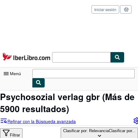
Iniciar sesión
Pasar al contenido principal
IberLibro.com
Menú
Psychosozial verlag gbr
(Más de
Mi cuenta
5900 resultados)
Consultar mis pedidos
Cerrar sesión
Refinar con la Búsqueda avanzada
Búsqueda avanzada
Clasificar por: Relevancia
Clasificar por...
Filtrar