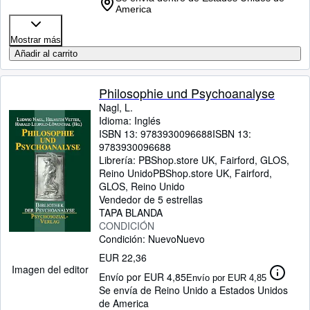
America
Mostrar más
Añadir al carrito
Philosophie und Psychoanalyse
Nagl, L.
Idioma: Inglés
ISBN 13:
9783930096688
ISBN 13:
9783930096688
Librería:
PBShop.store UK, Fairford, GLOS,
Reino Unido
PBShop.store UK
,
Fairford,
GLOS, Reino Unido
Vendedor de 5 estrellas
TAPA BLANDA
CONDICIÓN
Condición: Nuevo
Nuevo
EUR 22,36
Imagen del editor
Envío por EUR 4,85
Envío por EUR 4,85
Se envía de Reino Unido a Estados Unidos
de America