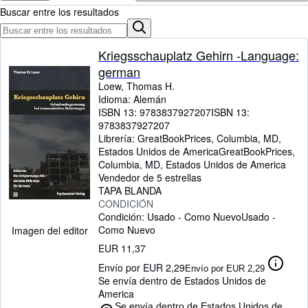
Colecciones
Buscar entre los resultados
Libros antiguos
Arte y coleccionismo
Kriegsschauplatz Gehirn -Language:
german
Vendedores
Loew, Thomas H.
Comenzar a vender
Idioma: Alemán
ISBN 13:
9783837927207
ISBN 13:
Ayuda
9783837927207
Librería:
GreatBookPrices, Columbia, MD,
CERRAR
Estados Unidos de America
GreatBookPrices
,
Columbia, MD, Estados Unidos de America
Vendedor de 5 estrellas
TAPA BLANDA
CONDICIÓN
Condición: Usado - Como Nuevo
Usado -
Como Nuevo
Imagen del editor
EUR 11,37
Envío por EUR 2,29
Envío por EUR 2,29
Se envía dentro de Estados Unidos de
America
Se envía dentro de Estados Unidos de