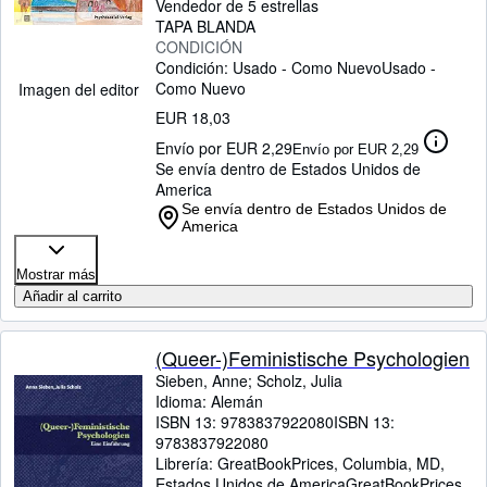
Vendedor de 5 estrellas
TAPA BLANDA
CONDICIÓN
Condición: Usado - Como Nuevo
Usado -
Como Nuevo
Imagen del editor
EUR 18,03
Envío por EUR 2,29
Envío por EUR 2,29
Se envía dentro de Estados Unidos de
America
Se envía dentro de Estados Unidos de
America
Mostrar más
Añadir al carrito
(Queer-)Feministische Psychologien
Sieben, Anne
;
Scholz, Julia
Idioma: Alemán
ISBN 13:
9783837922080
ISBN 13:
9783837922080
Librería:
GreatBookPrices, Columbia, MD,
Estados Unidos de America
GreatBookPrices
,