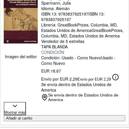
Sparmann, Julia
Idioma: Alemán
ISBN 13:
9783837925197
ISBN 13:
9783837925197
Librería:
GreatBookPrices, Columbia, MD,
Estados Unidos de America
GreatBookPrices
,
Columbia, MD, Estados Unidos de America
Vendedor de 5 estrellas
TAPA BLANDA
CONDICIÓN
Imagen del editor
Condición: Usado - Como Nuevo
Usado -
Como Nuevo
EUR 18,67
Envío por EUR 2,29
Envío por EUR 2,29
Se envía dentro de Estados Unidos de
America
Se envía dentro de Estados Unidos de
America
Mostrar más
Añadir al carrito