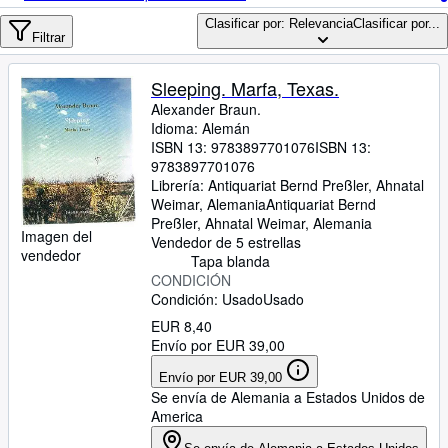
Colecciones
Clasificar por: Relevancia
Clasificar por...
Libros antiguos
Filtrar
Arte y coleccionismo
Sleeping. Marfa, Texas.
Vendedores
Alexander Braun.
Idioma: Alemán
Comenzar a vender
ISBN 13:
9783897701076
ISBN 13:
9783897701076
Ayuda
Librería:
Antiquariat Bernd Preßler, Ahnatal
Weimar, Alemania
Antiquariat Bernd
CERRAR
Preßler
,
Ahnatal Weimar, Alemania
Imagen del
Vendedor de 5 estrellas
vendedor
Tapa blanda
CONDICIÓN
Condición: Usado
Usado
EUR 8,40
Envío por EUR 39,00
Envío por EUR 39,00
Se envía de Alemania a Estados Unidos de
America