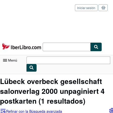
Iniciar sesión
Pasar al contenido principal
IberLibro.com
Menú
Mi cuenta
Lübeck overbeck gesellschaft
Consultar mis pedidos
salonverlag 2000 unpaginiert 4
Cerrar sesión
postkarten
(1 resultados)
Búsqueda avanzada
Refinar con la Búsqueda avanzada