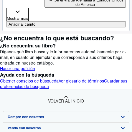
Se envía de Alemania a Estados Unidos
de America
Mostrar más
Añadir al carrito
¿No encuentra lo que está buscando?
¿No encuentra su libro?
Díganos qué libro busca y le informaremos automáticamente por e-
mail, en cuanto un ejemplar que corresponda a sus criterios haga
entrada en nuestro catálogo.
Hacer una petición
Ayuda con la búsqueda
Obtener consejos de búsqueda
Ver glosario de términos
Guardar sus
preferencias de búsqueda
VOLVER AL INICIO
Compre con nosotros
Venda con nosotros
Búsqueda avanzada