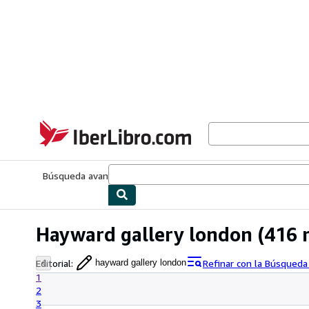
Pasar al contenido principal
IberLibro.com
Búsqueda avanzada
Colecciones
Libros antiguos
Arte y colecc
Hayward gallery london
(416 
Editorial
:
Refinar con la Búsqued
hayward gallery london
1
2
3