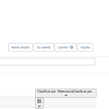
Iniciar sesión
Su cuenta
Carrito
Ayuda
Clasificar por: Relevancia
Clasificar por...