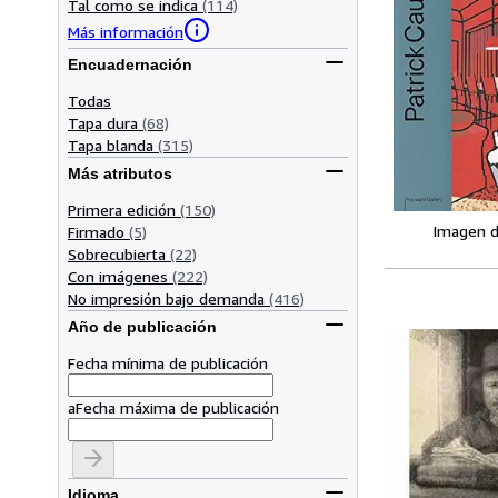
Tal como se indica
(114)
Más información
Encuadernación
Todas
Tapa dura
(68)
Tapa blanda
(315)
Más atributos
Primera edición
(150)
Imagen d
Firmado
(5)
Sobrecubierta
(22)
Con imágenes
(222)
No impresión bajo demanda
(416)
Año de publicación
Fecha mínima de publicación
a
Fecha máxima de publicación
Idioma