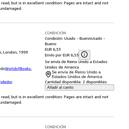
ead, but is in excellent condition. Pages are intact and not
s undamaged.
CONDICIÓN
Condición: Usado - Bueno
Usado -
Bueno
EUR 6,53
om, London, 1999
Envío por EUR 6,53
Se envía de Reino Unido a Estados
Unidos de America
ido
WorldofBooks
,
Se envía de Reino Unido a
Estados Unidos de America
endedor
Cantidad disponible:
2 disponibles
Añadir al carrito
ead, but is in excellent condition. Pages are intact and not
s undamaged.
CONDICIÓN