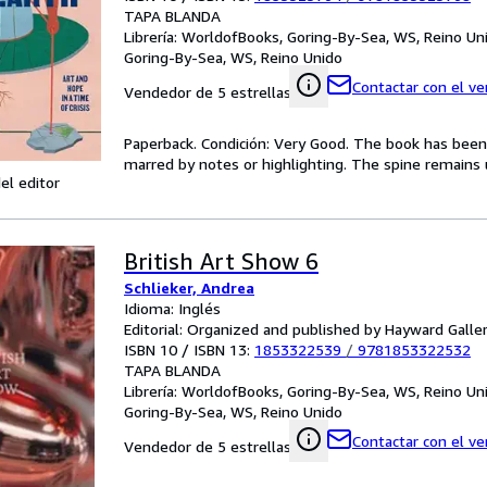
TAPA BLANDA
Librería:
WorldofBooks, Goring-By-Sea, WS, Reino Un
Goring-By-Sea, WS, Reino Unido
Contactar con el v
Vendedor de 5 estrellas
Paperback. Condición: Very Good. The book has been r
marred by notes or highlighting. The spine remain
el editor
British Art Show 6
Schlieker, Andrea
Idioma: Inglés
Editorial: Organized and published by Hayward Galle
ISBN 10 / ISBN 13:
1853322539
/
9781853322532
TAPA BLANDA
Librería:
WorldofBooks, Goring-By-Sea, WS, Reino Un
Goring-By-Sea, WS, Reino Unido
Contactar con el v
Vendedor de 5 estrellas