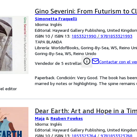
Gino Severini: From Futurism to C
Simonetta Fraquelli
Idioma: Inglés
Editorial: Hayward Gallery Publishing, United Kingd
ISBN 10 / ISBN 13:
1853321990
/
9781853321993
TAPA BLANDA
Librería:
WorldofBooks, Goring-By-Sea, WS, Reino Un
Goring-By-Sea, WS, Reino Unido
Contactar con el v
Vendedor de 5 estrellas
Paperback. Condición: Very Good. The book has been r
marred by notes or highlighting. The spine remain
el editor
Dear Earth: Art and Hope in a Time
Maja
&
Reuben Fowkes
Idioma: Inglés
Editorial: Hayward Gallery Publishing, United Kingd
ISBN 10 / ISBN 13:
1853323764
/
9781853323768