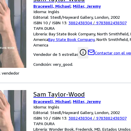
Bracewell, Michael
;
Miller, Jeremy
Idioma: Inglés
Editorial: Steidl/Hayward Gallery, London, 2002
ISBN 10 / ISBN 13:
3882438304
/
9783882438307
TAPA DURA
Librería:
Bay State Book Company, North Smithfield, 
America
Bay State Book Company
,
North Smithfield, 
America
Contactar con el v
Vendedor de 5 estrellas
Condición: very_good.
l vendedor
Sam Taylor-Wood
Bracewell, Michael
;
Miller, Jeremy
Idioma: Inglés
Editorial: Steidl/Hayward Gallery, London, 2002
ISBN 10 / ISBN 13:
3882438304
/
9783882438307
TAPA DURA
Librería:
Wonder Book, Frederick, MD, Estados Unido