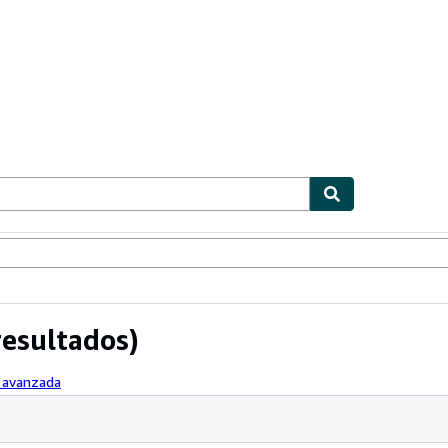
ionismo
Vendedores
Comenzar a vender
resultados)
a avanzada