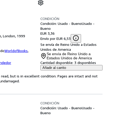
CONDICIÓN
Condición: Usado - Bueno
Usado -
Bueno
EUR 3,36
om, London, 1999
Envío por EUR 6,53
Se envía de Reino Unido a Estados
Unidos de America
ido
WorldofBooks
,
Se envía de Reino Unido a
Estados Unidos de America
endedor
Cantidad disponible:
3 disponibles
Añadir al carrito
ead, but is in excellent condition. Pages are intact and not
s undamaged.
CONDICIÓN
Condición: Usado - Bueno
Usado -
Bueno