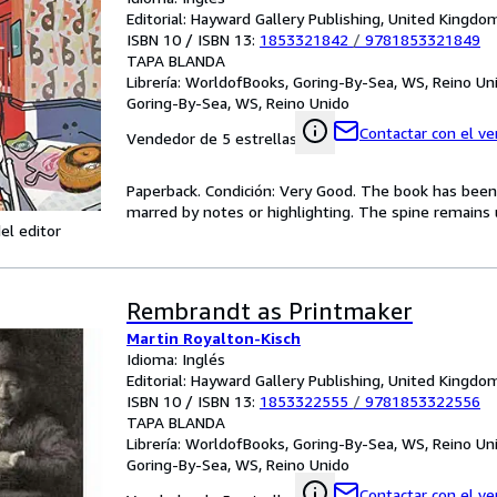
Editorial: Hayward Gallery Publishing, United Kingd
ISBN 10 / ISBN 13:
1853321842
/
9781853321849
TAPA BLANDA
Librería:
WorldofBooks, Goring-By-Sea, WS, Reino Un
Goring-By-Sea, WS, Reino Unido
Contactar con el v
Vendedor de 5 estrellas
Paperback. Condición: Very Good. The book has been r
marred by notes or highlighting. The spine remain
el editor
Rembrandt as Printmaker
Martin Royalton-Kisch
Idioma: Inglés
Editorial: Hayward Gallery Publishing, United Kingd
ISBN 10 / ISBN 13:
1853322555
/
9781853322556
TAPA BLANDA
Librería:
WorldofBooks, Goring-By-Sea, WS, Reino Un
Goring-By-Sea, WS, Reino Unido
Contactar con el v