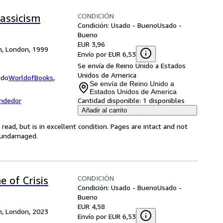
CONDICIÓN
lassicism
Condición: Usado - Bueno
Usado -
Bueno
EUR 3,96
om, London, 1999
Envío por EUR 6,53
Se envía de Reino Unido a Estados
Unidos de America
ido
WorldofBooks
,
Se envía de Reino Unido a
Estados Unidos de America
endedor
Cantidad disponible:
1 disponibles
Añadir al carrito
ead, but is in excellent condition. Pages are intact and not
s undamaged.
CONDICIÓN
 of Crisis
Condición: Usado - Bueno
Usado -
Bueno
EUR 4,58
om, London, 2023
Envío por EUR 6,53