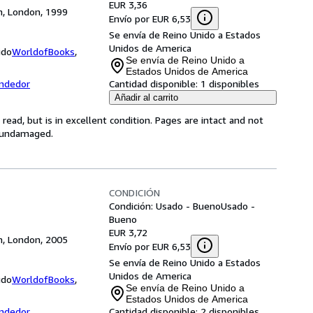
EUR 3,36
om, London, 1999
Envío por EUR 6,53
Se envía de Reino Unido a Estados
Unidos de America
ido
WorldofBooks
,
Se envía de Reino Unido a
Estados Unidos de America
endedor
Cantidad disponible:
1 disponibles
Añadir al carrito
ead, but is in excellent condition. Pages are intact and not
s undamaged.
CONDICIÓN
Condición: Usado - Bueno
Usado -
Bueno
EUR 3,72
om, London, 2005
Envío por EUR 6,53
Se envía de Reino Unido a Estados
Unidos de America
ido
WorldofBooks
,
Se envía de Reino Unido a
Estados Unidos de America
endedor
Cantidad disponible:
2 disponibles