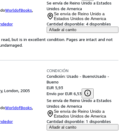
Se envía de Reino Unido a Estados
Unidos de America
ido
WorldofBooks
,
Se envía de Reino Unido a
Estados Unidos de America
endedor
Cantidad disponible:
4 disponibles
Añadir al carrito
ead, but is in excellent condition. Pages are intact and not
s undamaged.
CONDICIÓN
Condición: Usado - Bueno
Usado -
Bueno
EUR 5,93
ry, London, 2005
Envío por EUR 6,53
Se envía de Reino Unido a Estados
Unidos de America
ido
WorldofBooks
,
Se envía de Reino Unido a
Estados Unidos de America
endedor
Cantidad disponible:
1 disponibles
Añadir al carrito