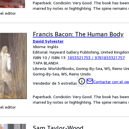
Paperback. Condición: Very Good. The book has been r
marred by notes or highlighting. The spine remain
el editor
Francis Bacon: The Human Body
David Sylvester
Idioma: Inglés
Editorial: Hayward Gallery Publishing, United Kingd
ISBN 10 / ISBN 13:
1853321753
/
9781853321757
TAPA BLANDA
Librería:
WorldofBooks, Goring-By-Sea, WS, Reino Un
Goring-By-Sea, WS, Reino Unido
Contactar con el v
Vendedor de 5 estrellas
Paperback. Condición: Very Good. The book has been r
marred by notes or highlighting. The spine remain
el editor
Sam Taylor-Wood