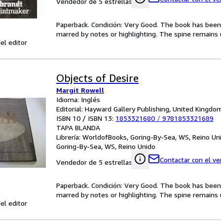
Vendedor de 5 estrellas
Paperback. Condición: Very Good. The book has been r
marred by notes or highlighting. The spine remain
el editor
Objects of Desire
Margit Rowell
Idioma: Inglés
Editorial: Hayward Gallery Publishing, United Kingd
ISBN 10 / ISBN 13:
1853321680
/
9781853321689
TAPA BLANDA
Librería:
WorldofBooks, Goring-By-Sea, WS, Reino Un
Goring-By-Sea, WS, Reino Unido
Contactar con el v
Vendedor de 5 estrellas
Paperback. Condición: Very Good. The book has been r
marred by notes or highlighting. The spine remain
el editor