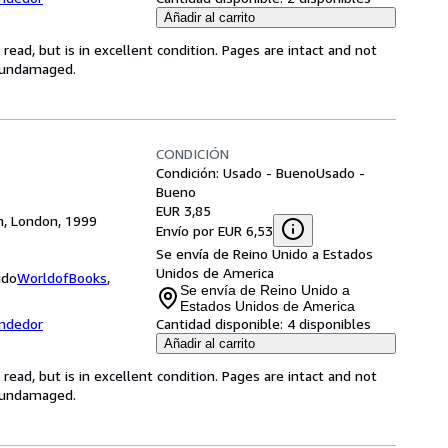
Añadir al carrito
ead, but is in excellent condition. Pages are intact and not
s undamaged.
CONDICIÓN
Condición: Usado - Bueno
Usado -
Bueno
EUR 3,85
om, London, 1999
Envío por EUR 6,53
Se envía de Reino Unido a Estados
Unidos de America
ido
WorldofBooks
,
Se envía de Reino Unido a
Estados Unidos de America
endedor
Cantidad disponible:
4 disponibles
Añadir al carrito
ead, but is in excellent condition. Pages are intact and not
s undamaged.