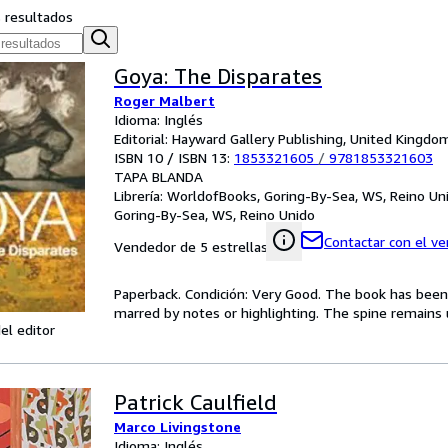
s resultados
Goya: The Disparates
Roger Malbert
Idioma: Inglés
Editorial: Hayward Gallery Publishing, United Kingd
ISBN 10 / ISBN 13:
1853321605
/
9781853321603
TAPA BLANDA
Librería:
WorldofBooks, Goring-By-Sea, WS, Reino Un
Goring-By-Sea, WS, Reino Unido
Contactar con el v
Vendedor de 5 estrellas
Paperback. Condición: Very Good. The book has been r
marred by notes or highlighting. The spine remain
el editor
Patrick Caulfield
Marco Livingstone
Idioma: Inglés