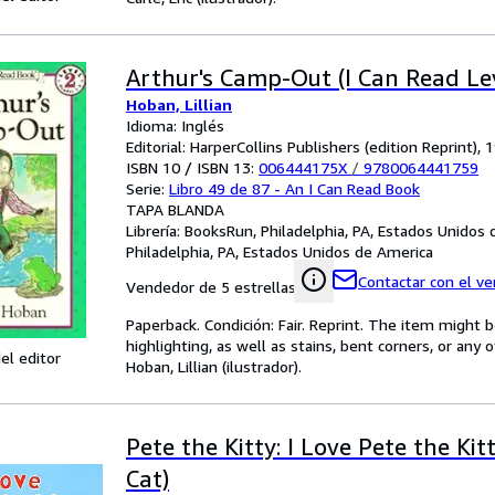
Arthur's Camp-Out (I Can Read Lev
Hoban, Lillian
Idioma: Inglés
Editorial: HarperCollins Publishers (edition Reprint), 
ISBN 10 / ISBN 13:
006444175X
/
9780064441759
Serie:
Libro 49 de 87 - An I Can Read Book
TAPA BLANDA
Librería:
BooksRun, Philadelphia, PA, Estados Unidos
Philadelphia, PA, Estados Unidos de America
Contactar con el v
Vendedor de 5 estrellas
Paperback. Condición: Fair. Reprint. The item might
highlighting, as well as stains, bent corners, or any
el editor
Hoban, Lillian (ilustrador).
Pete the Kitty: I Love Pete the Kit
Cat)