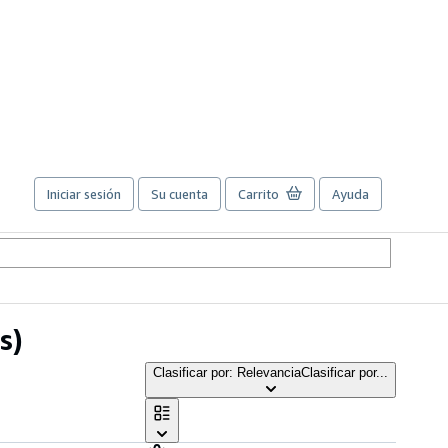
Iniciar sesión
Su cuenta
Carrito
Ayuda
s)
Clasificar por: Relevancia
Clasificar por...