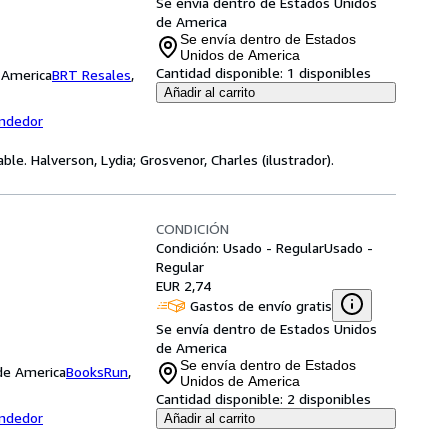
Se envía dentro de Estados Unidos
de America
Se envía dentro de Estados
Unidos de America
Cantidad disponible:
1 disponibles
 America
BRT Resales
,
Añadir al carrito
endedor
ble. Halverson, Lydia; Grosvenor, Charles (ilustrador).
CONDICIÓN
Condición: Usado - Regular
Usado -
Regular
EUR 2,74
Gastos de envío gratis
Se envía dentro de Estados Unidos
de America
Se envía dentro de Estados
 de America
BooksRun
,
Unidos de America
Cantidad disponible:
2 disponibles
endedor
Añadir al carrito