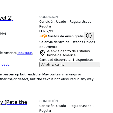
CONDICIÓN
el 2)
Condición: Usado - Regular
Usado -
Regular
EUR 2,91
1994
Gastos de envío gratis
Se envía dentro de Estados Unidos
de America
Se envía dentro de Estados
 de America
BooksRun
,
Unidos de America
Cantidad disponible:
1 disponibles
endedor
Añadir al carrito
 be beaten up but readable. May contain markings or
 other major defect, but the text is not obscured in any way.
CONDICIÓN
ty (Pete the
Condición: Usado - Regular
Usado -
Regular