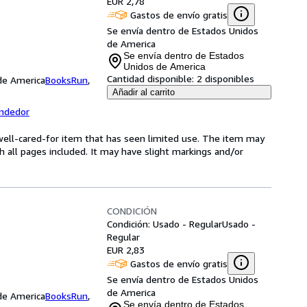
EUR 2,78
Gastos de envío gratis
Se envía dentro de Estados Unidos
de America
Se envía dentro de Estados
Unidos de America
Cantidad disponible:
2 disponibles
 de America
BooksRun
,
Añadir al carrito
endedor
a well-cared-for item that has seen limited use. The item may
th all pages included. It may have slight markings and/or
CONDICIÓN
Condición: Usado - Regular
Usado -
Regular
EUR 2,83
Gastos de envío gratis
Se envía dentro de Estados Unidos
de America
 de America
BooksRun
,
Se envía dentro de Estados