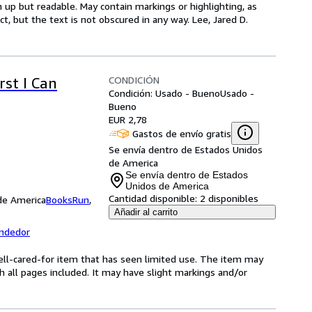
 up but readable. May contain markings or highlighting, as
ct, but the text is not obscured in any way. Lee, Jared D.
CONDICIÓN
rst I Can
Condición: Usado - Bueno
Usado -
Bueno
EUR 2,78
Gastos de envío gratis
Se envía dentro de Estados Unidos
de America
Se envía dentro de Estados
Unidos de America
Cantidad disponible:
2 disponibles
 de America
BooksRun
,
Añadir al carrito
endedor
 well-cared-for item that has seen limited use. The item may
th all pages included. It may have slight markings and/or