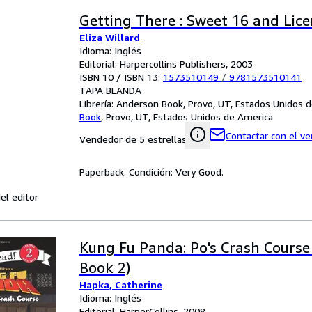
Getting There : Sweet 16 and Lice
Eliza Willard
Idioma: Inglés
Editorial: Harpercollins Publishers, 2003
ISBN 10 / ISBN 13:
1573510149
/
9781573510141
TAPA BLANDA
Librería:
Anderson Book, Provo, UT, Estados Unidos 
Book
,
Provo, UT, Estados Unidos de America
Contactar con el v
Vendedor de 5 estrellas
Paperback. Condición: Very Good.
el editor
Kung Fu Panda: Po's Crash Course
Book 2)
Hapka, Catherine
Idioma: Inglés
Editorial: HarperCollins, 2008