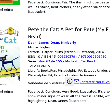
Paperback. Condición: Fair. The item might be beaten
well as stains, bent corners, or any other major defe
el editor
(ilustrador).
Pete the Cat: A Pet for Pete (My Fi
Read)
Dean, James
;
Dean, Kimberly
Idioma: Inglés
Editorial: HarperCollins (edition Illustrated), 2014
ISBN 10 / ISBN 13:
0062303791
/
9780062303790
Serie:
Libro 63 de 155 - My First I Can Read
TAPA BLANDA
Librería:
BooksRun, Philadelphia, PA, Estados Unidos
Philadelphia, PA, Estados Unidos de America
Contactar con el v
Vendedor de 5 estrellas
Paperback. Condición: Very Good. Illustrated. It's a
el editor
show minor signs of wear. All the text is legible, wi
highlighting. Dean, James (ilustrador).