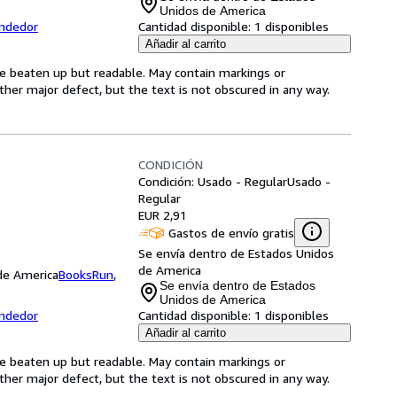
Unidos de America
endedor
Cantidad disponible:
1 disponibles
Añadir al carrito
 be beaten up but readable. May contain markings or
 other major defect, but the text is not obscured in any way.
CONDICIÓN
Condición: Usado - Regular
Usado -
Regular
EUR 2,91
Gastos de envío gratis
Se envía dentro de Estados Unidos
de America
 de America
BooksRun
,
Se envía dentro de Estados
Unidos de America
endedor
Cantidad disponible:
1 disponibles
Añadir al carrito
 be beaten up but readable. May contain markings or
 other major defect, but the text is not obscured in any way.