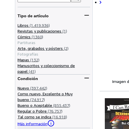
Tipo de artículo
Libros
(1.419.936)
Revistas y publicaciones
(1)
Cómics
(1360)
Partituras
Arte, grabados y pósters
(2)
Fotografías
Mapas
(132)
Manuscritos y coleccionismo de
papel
(41)
Condición
Imagen d
Nuevo
(397.442)
Como nuevo, Excelente o Muy
bueno
(74.917)
Bueno o Aceptable
(855.437)
Regular o Pobre
(76.757)
Tal como se indica
(16.918)
Más información