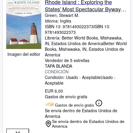
Rhode Island : Exploring the
States' Most Spectacular Byways
and Back Roads
Green, Stewart M.
Idioma: Inglés
ISBN 13:
9781493022373
ISBN 13:
9781493022373
Librería:
Better World Books, Mishawaka,
IN, Estados Unidos de America
Better World
Books
,
Mishawaka, IN, Estados Unidos de
Imagen del editor
America
Vendedor de 5 estrellas
TAPA BLANDA
CONDICIÓN
Condición: Usado - Aceptable
Usado -
Aceptable
EUR 6,00
Gastos de envío gratis
Gastos de envío gratis
Se envía dentro de Estados Unidos de
America
Se envía dentro de Estados Unidos de
America