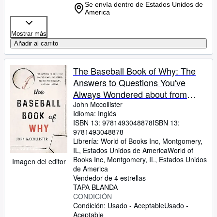
Se envía dentro de Estados Unidos de
America
Mostrar más
Añadir al carrito
The Baseball Book of Why: The
Answers to Questions You've
Always Wondered about from
America's National Pastime
John Mccollister
Idioma: Inglés
ISBN 13:
9781493048878
ISBN 13:
9781493048878
Librería:
World of Books Inc, Montgomery,
IL, Estados Unidos de America
World of
Books Inc
,
Montgomery, IL, Estados Unidos
Imagen del editor
de America
Vendedor de 4 estrellas
TAPA BLANDA
CONDICIÓN
Condición: Usado - Aceptable
Usado -
Aceptable