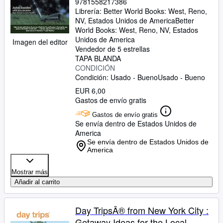
9781558217386
Librería:
Better World Books: West, Reno,
NV, Estados Unidos de America
Better
World Books: West
,
Reno, NV, Estados
Unidos de America
Imagen del editor
Vendedor de 5 estrellas
TAPA BLANDA
CONDICIÓN
Condición: Usado - Bueno
Usado - Bueno
EUR 6,00
Gastos de envío gratis
Gastos de envío gratis
Se envía dentro de Estados Unidos de
America
Se envía dentro de Estados Unidos de
America
Mostrar más
Añadir al carrito
Day TripsÂ® from New York City :
Getaway Ideas for the Local