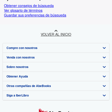
Obtener consejos de búsqueda
Ver glosario de términos
Guardar sus preferencias de búsqueda
VOLVER AL INICIO
Compre con nosotros
Venda con nosotros
Búsqueda avanzada
Sobre nosotros
Colecciones
Comenzar a vender
Obtener Ayuda
Mi cuenta
Únase a nuestro programa de afiliados
Sobre IberLibro
Otras compañías de AbeBooks
Mis pedidos
Recomiende un vendedor
Medios
Preguntas frecuentes y guías
Siga a IberLibro
Ver carrito
Empleo
Atención al Cliente
AbeBooks.com
Política de Privacidad
AbeBooks.co.uk