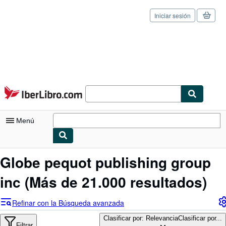
Iniciar sesión
Pasar al contenido principal
IberLibro.com
Menú
Mi cuenta
Globe pequot publishing group
Consultar mis pedidos
inc
(Más de 21.000 resultados)
Cerrar sesión
Refinar con la Búsqueda avanzada
Búsqueda avanzada
Clasificar por: Relevancia
Clasificar por...
Filtrar