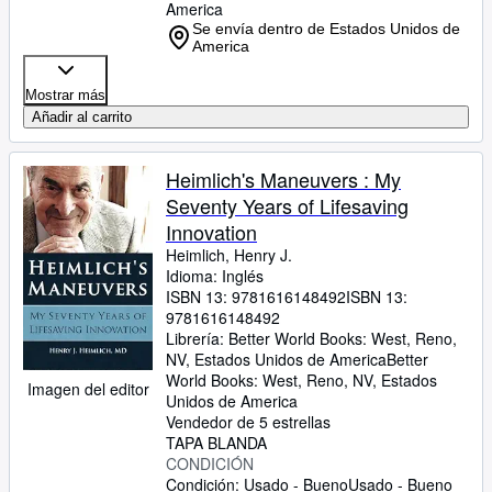
America
Se envía dentro de Estados Unidos de
America
Mostrar más
Añadir al carrito
Heimlich's Maneuvers : My
Seventy Years of Lifesaving
Innovation
Heimlich, Henry J.
Idioma: Inglés
ISBN 13:
9781616148492
ISBN 13:
9781616148492
Librería:
Better World Books: West, Reno,
NV, Estados Unidos de America
Better
World Books: West
,
Reno, NV, Estados
Imagen del editor
Unidos de America
Vendedor de 5 estrellas
TAPA BLANDA
CONDICIÓN
Condición: Usado - Bueno
Usado - Bueno