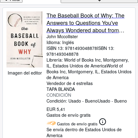
Colecciones
Libros antiguos
The Baseball Book of Why: The
Answers to Questions You've
Arte y coleccionismo
Always Wondered about from
Vendedores
America's National Pastime
John Mccollister
Idioma: Inglés
Comenzar a vender
ISBN 13:
9781493048878
ISBN 13:
9781493048878
Ayuda
Librería:
World of Books Inc, Montgomery,
CERRAR
IL, Estados Unidos de America
World of
Books Inc
,
Montgomery, IL, Estados Unidos
Imagen del editor
de America
Vendedor de 4 estrellas
TAPA BLANDA
CONDICIÓN
Condición: Usado - Bueno
Usado - Bueno
EUR 5,41
Gastos de envío gratis
Gastos de envío gratis
Se envía dentro de Estados Unidos de
America