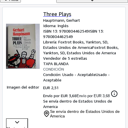
Colecciones
Libros antiguos
Three Plays
Hauptmann, Gerhart
Arte y coleccionismo
Idioma: Inglés
Vendedores
ISBN 13:
9780804462549
ISBN 13:
9780804462549
Comenzar a vender
Librería:
Foxtrot Books, Yankton, SD,
Estados Unidos de America
Foxtrot Books
,
Ayuda
Yankton, SD, Estados Unidos de America
Vendedor de 5 estrellas
CERRAR
TAPA BLANDA
CONDICIÓN
Condición: Usado - Aceptable
Usado -
Aceptable
Imagen del editor
EUR 2,51
Envío por EUR 3,68
Envío por EUR 3,68
Se envía dentro de Estados Unidos de
America
Se envía dentro de Estados Unidos de
America