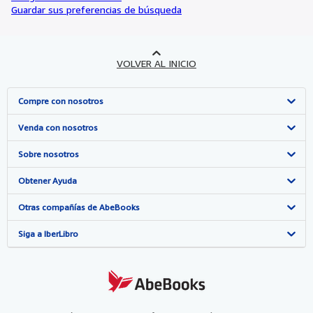
Guardar sus preferencias de búsqueda
VOLVER AL INICIO
Compre con nosotros
Búsqueda avanzada
Venda con nosotros
Colecciones
Comenzar a vender
Sobre nosotros
Mi cuenta
Únase a nuestro programa de afiliados
Sobre IberLibro
Obtener Ayuda
Mis pedidos
Recomiende un vendedor
Medios
Preguntas frecuentes y guías
Otras compañías de AbeBooks
Ver carrito
Empleo
Atención al Cliente
AbeBooks.com
Siga a IberLibro
Política de Privacidad
AbeBooks.co.uk
Preferencias de cookies
AbeBooks.de