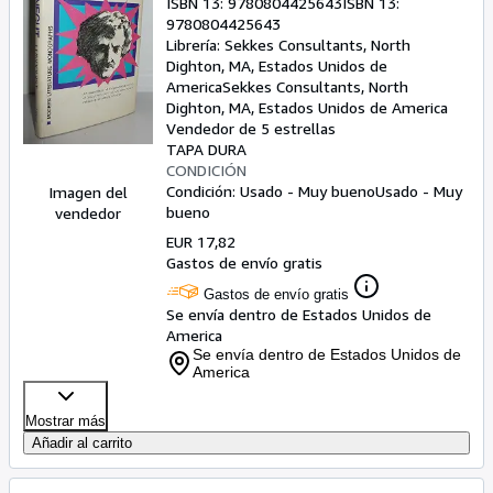
ISBN 13:
9780804425643
ISBN 13:
9780804425643
Librería:
Sekkes Consultants, North
Dighton, MA, Estados Unidos de
America
Sekkes Consultants
,
North
Dighton, MA, Estados Unidos de America
Vendedor de 5 estrellas
TAPA DURA
CONDICIÓN
Condición: Usado - Muy bueno
Usado - Muy
Imagen del
bueno
vendedor
EUR 17,82
Gastos de envío gratis
Gastos de envío gratis
Se envía dentro de Estados Unidos de
America
Se envía dentro de Estados Unidos de
America
Mostrar más
Añadir al carrito