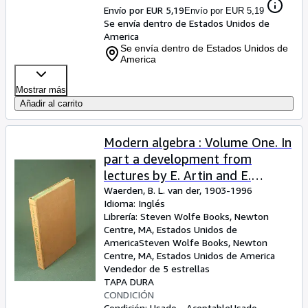
Envío por EUR 5,19
Envío por EUR 5,19
Se envía dentro de Estados Unidos de
America
Se envía dentro de Estados Unidos de
America
Mostrar más
Añadir al carrito
Modern algebra : Volume One. In
part a development from
lectures by E. Artin and E.
Noether ; translated from the
Waerden, B. L. van der, 1903-1996
Idioma: Inglés
2d rev. German ed. by Fred Blum
Librería:
Steven Wolfe Books, Newton
; with revisions and additions by
Centre, MA, Estados Unidos de
the author
America
Steven Wolfe Books
,
Newton
Centre, MA, Estados Unidos de America
Vendedor de 5 estrellas
TAPA DURA
CONDICIÓN
Condición: Usado - Aceptable
Usado -