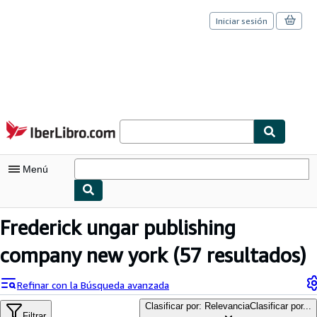
Iniciar sesión
Pasar al contenido principal
IberLibro.com
Menú
Mi cuenta
Frederick ungar publishing
Consultar mis pedidos
company new york
(57 resultados)
Cerrar sesión
Refinar con la Búsqueda avanzada
Búsqueda avanzada
Clasificar por: Relevancia
Clasificar por...
Filtrar