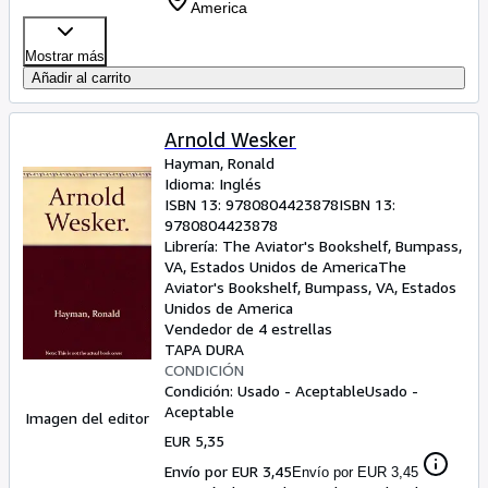
America
Mostrar más
Añadir al carrito
Arnold Wesker
Hayman, Ronald
Idioma: Inglés
ISBN 13:
9780804423878
ISBN 13:
9780804423878
Librería:
The Aviator's Bookshelf, Bumpass,
VA, Estados Unidos de America
The
Aviator's Bookshelf
,
Bumpass, VA, Estados
Unidos de America
Vendedor de 4 estrellas
TAPA DURA
CONDICIÓN
Condición: Usado - Aceptable
Usado -
Aceptable
Imagen del editor
EUR 5,35
Envío por EUR 3,45
Envío por EUR 3,45