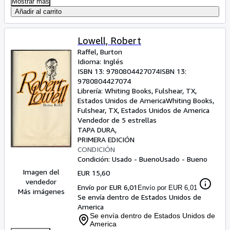
Mostrar más
Añadir al carrito
Lowell, Robert
Raffel, Burton
Idioma: Inglés
ISBN 13:
9780804427074
ISBN 13:
9780804427074
Librería:
Whiting Books, Fulshear, TX,
Estados Unidos de America
Whiting Books
,
Fulshear, TX, Estados Unidos de America
Vendedor de 5 estrellas
TAPA DURA
PRIMERA EDICIÓN
CONDICIÓN
Condición: Usado - Bueno
Usado - Bueno
Imagen del
EUR 15,60
vendedor
Envío por EUR 6,01
Envío por EUR 6,01
Más imágenes
Se envía dentro de Estados Unidos de
America
Se envía dentro de Estados Unidos de
America