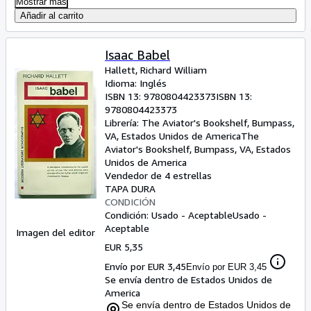
Mostrar más
Añadir al carrito
Isaac Babel
Hallett, Richard William
Idioma: Inglés
ISBN 13:
9780804423373
ISBN 13:
9780804423373
Librería:
The Aviator's Bookshelf, Bumpass,
VA, Estados Unidos de America
The
Aviator's Bookshelf
,
Bumpass, VA, Estados
Unidos de America
Vendedor de 4 estrellas
TAPA DURA
CONDICIÓN
Condición: Usado - Aceptable
Usado -
Aceptable
Imagen del editor
EUR 5,35
Envío por EUR 3,45
Envío por EUR 3,45
Se envía dentro de Estados Unidos de
America
Se envía dentro de Estados Unidos de