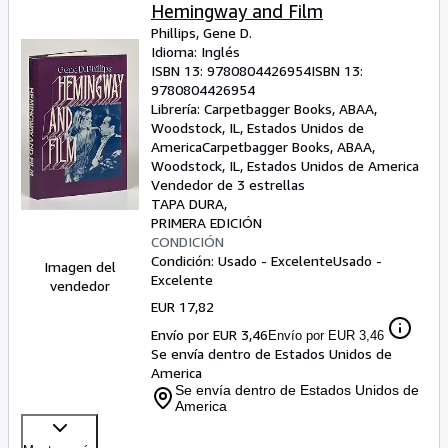
Hemingway and Film
Phillips, Gene D.
Idioma: Inglés
ISBN 13:
9780804426954
ISBN 13:
9780804426954
Librería:
Carpetbagger Books, ABAA,
Woodstock, IL, Estados Unidos de
America
Carpetbagger Books, ABAA
,
Woodstock, IL, Estados Unidos de America
Vendedor de 3 estrellas
TAPA DURA
PRIMERA EDICIÓN
CONDICIÓN
Condición: Usado - Excelente
Usado -
Imagen del
Excelente
vendedor
EUR 17,82
Envío por EUR 3,46
Envío por EUR 3,46
Se envía dentro de Estados Unidos de
America
Se envía dentro de Estados Unidos de
America