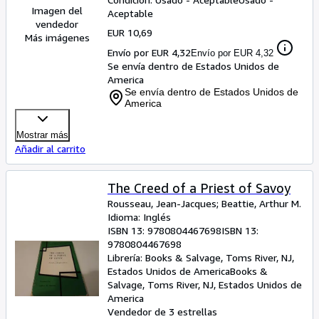
Imagen del
Aceptable
vendedor
EUR 10,69
Más imágenes
Envío por EUR 4,32
Envío por EUR 4,32
Se envía dentro de Estados Unidos de
America
Se envía dentro de Estados Unidos de
America
Mostrar más
Añadir al carrito
The Creed of a Priest of Savoy
Rousseau, Jean-Jacques
;
Beattie, Arthur M.
Idioma: Inglés
ISBN 13:
9780804467698
ISBN 13:
9780804467698
Librería:
Books & Salvage, Toms River, NJ,
Estados Unidos de America
Books &
Salvage
,
Toms River, NJ, Estados Unidos de
America
Vendedor de 3 estrellas