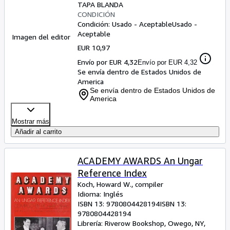
TAPA BLANDA
CONDICIÓN
Condición: Usado - Aceptable
Usado -
Aceptable
Imagen del editor
EUR 10,97
Envío por EUR 4,32
Envío por EUR 4,32
Se envía dentro de Estados Unidos de
America
Se envía dentro de Estados Unidos de
America
Mostrar más
Añadir al carrito
ACADEMY AWARDS An Ungar
Reference Index
Koch, Howard W., compiler
Idioma: Inglés
ISBN 13:
9780804428194
ISBN 13:
9780804428194
Librería:
Riverow Bookshop, Owego, NY,