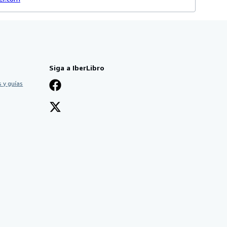
Siga a IberLibro
 y guías