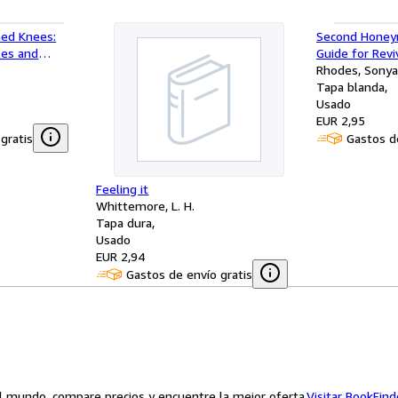
ned Knees:
Second Honey
les and
Guide for Revi
unity and
Marriage
Rhodes, Sonya
Tapa blanda
Usado
EUR 2,95
gratis
Gastos de
Feeling it
Whittemore, L. H.
Tapa dura
Usado
EUR 2,94
Gastos de envío gratis
el mundo, compare precios y encuentre la mejor oferta.
Visitar BookFin