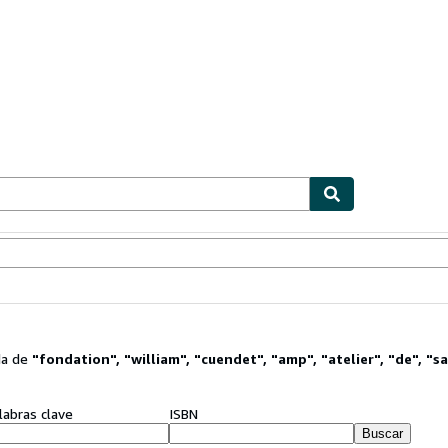
ionismo
Vendedores
Comenzar a vender
da de
"
fondation
"
,
"
william
"
,
"
cuendet
"
,
"
amp
"
,
"
atelier
"
,
"
de
"
,
"
sa
labras clave
ISBN
Buscar