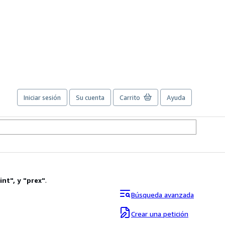
Iniciar sesión
Su cuenta
Carrito
Ayuda
int
"
,
y
"
prex
"
.
Búsqueda avanzada
Crear una petición