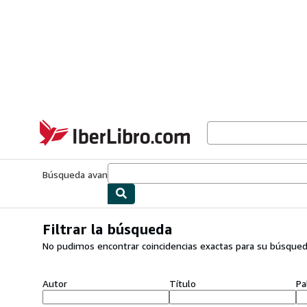
Pasar al contenido principal
IberLibro.com
Búsqueda avanzada
Colecciones
Libros antiguos
Arte y colecc
Filtrar la búsqueda
No pudimos encontrar coincidencias exactas para su búsque
Autor
Título
Pa