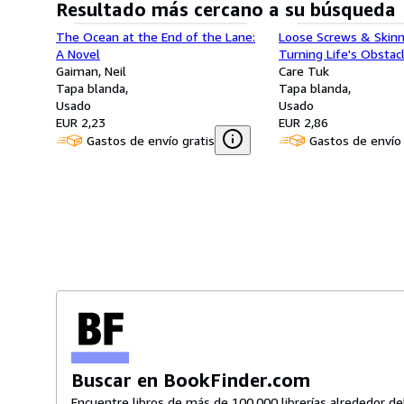
Resultado más cercano a su búsqueda
The Ocean at the End of the Lane:
Loose Screws & Skin
A Novel
Turning Life's Obstac
Gaiman, Neil
Adversity into Opport
Care Tuk
Tapa blanda
Adventure
Tapa blanda
Usado
Usado
EUR 2,23
EUR 2,86
Gastos de envío gratis
Gastos de envío 
Buscar en BookFinder.com
Encuentre libros de más de 100.000 librerías alrededor d